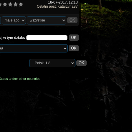
18-07-2017, 12:13
Ostatni post
:
Katarzyna87
j w tym dziale:
tates and/or other countries.