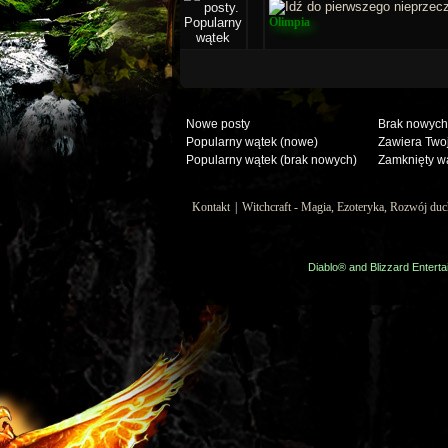
0 głosów - średnia ocena: 0 na
1
2
3
4
5
Olimpia
Nowe posty
Brak nowych
Popularny wątek (nowe)
Zawiera Twoj
Popularny wątek (brak nowych)
Zamknięty w
Kontakt
|
Witchcraft - Magia, Ezoteryka, Rozwój d
Diablo® and Blizzard Enterta