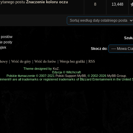
Znaczenie koloru oczu
 5 gwiazdek
8
13,448
 postów
Szuka
e posty
ątek
Skocz do:
uchowy
|
Wróć do góry
|
Wróć do forów
|
Wersja bez grafiki
|
RSS
Theme designed by
KoZ
.
Edycja © Witchcraft
Polskie tłumaczenie © 2007-2021
Polski Support MyBB
, © 2002-2026
MyBB Group
.
inment® are all trademarks or registered trademarks of Blizzard Entertainment in the United S