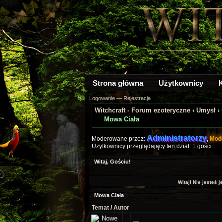
Strona główna
Użytkownicy
Logowanie
—
Rejestracja
Witchcraft - Forum ezoteryczne
›
Umysł
›
Mowa Ciała
Administratorzy
Moderowane przez:
,
Mod
Użytkownicy przeglądający ten dział: 1 gości
Witaj, Gościu!
Witaj! Nie jesteś 
Mowa Ciała
Temat
/
Autor