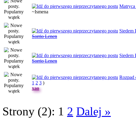
Matryca
~Ismena
Siedem 
Sorrio Lenen
Siedem 
Sorrio Lenen
Rozpad c
1
2
3
)
xao
Strony (2):
1
2
Dalej »