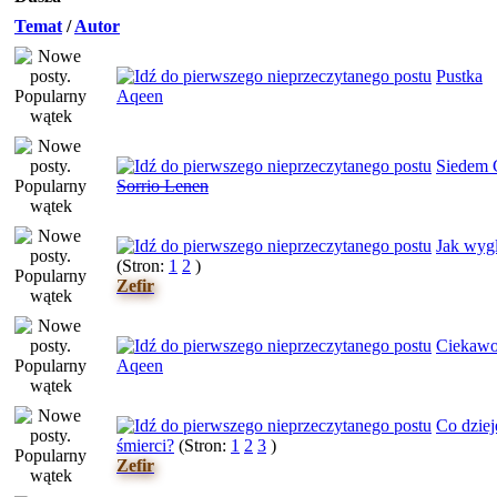
Temat
/
Autor
Pustka
Aqeen
Siedem 
Sorrio Lenen
Jak wyg
(Stron:
1
2
)
Zefir
Ciekawo
Aqeen
Co dziej
śmierci?
(Stron:
1
2
3
)
Zefir