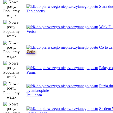
Stara du
Tapinoceus
Wiek Du
Verisa
Co to za
Zefir
Fakty o 
Puma
Fuzja du
pytania/opinie
Paulinaaa
Siedem