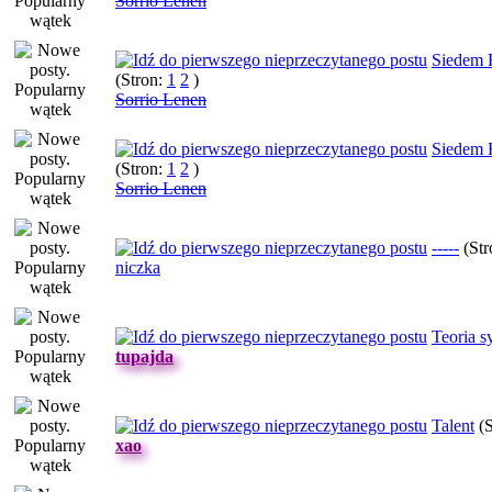
Sorrio Lenen
Siedem 
(Stron:
1
2
)
Sorrio Lenen
Siedem 
(Stron:
1
2
)
Sorrio Lenen
-----
(St
niczka
Teoria s
tupajda
Talent
(
xao