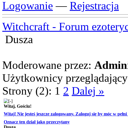
Logowanie
—
Rejestracja
Witchcraft - Forum ezotery
Dusza
Moderowane przez:
Admini
Użytkownicy przeglądający t
Strony (2):
1
2
Dalej »
Witaj, Gościu!
Witaj! Nie jesteś jeszcze zalogowany. Zaloguj się by móc w pełni k
Oznacz ten dział jako przeczytany
Dusza