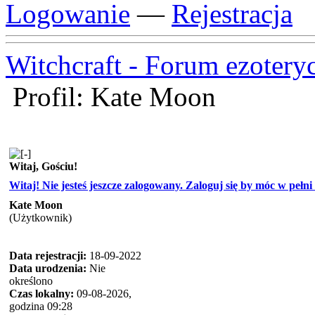
Logowanie
—
Rejestracja
Witchcraft - Forum ezotery
Profil: Kate Moon
Witaj, Gościu!
Witaj! Nie jesteś jeszcze zalogowany. Zaloguj się by móc w pełni k
Kate Moon
(Użytkownik)
Data rejestracji:
18-09-2022
Data urodzenia:
Nie
określono
Czas lokalny:
09-08-2026,
godzina 09:28