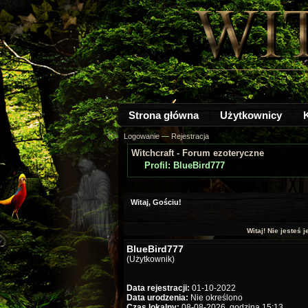
Strona główna
Użytkownicy
Logowanie
—
Rejestracja
Witchcraft - Forum ezoteryczne
Profil: BlueBird777
Witaj, Gościu!
Witaj! Nie jesteś 
BlueBird777
(Użytkownik)
Data rejestracji:
01-10-2022
Data urodzenia:
Nie określono
Czas lokalny:
08-08-2026, godzina 15:13