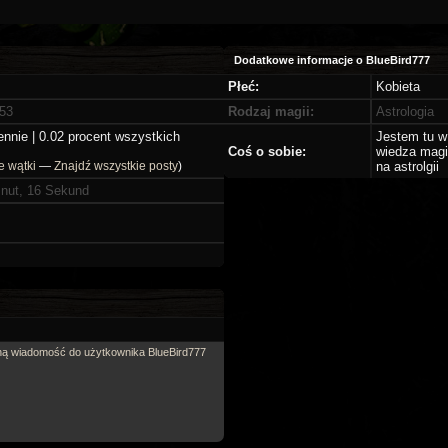
Dodatkowe informacje o BlueBird777
Płeć:
Kobieta
:53
Rodzaj magii:
Astrologia
ennie | 0.02 procent wszystkich
Jestem tu w
Coś o sobie:
wiedza magi
e wątki
—
Znajdź wszystkie posty
)
na astrolgii
inut, 16 Sekund
tną wiadomość do użytkownika BlueBird777