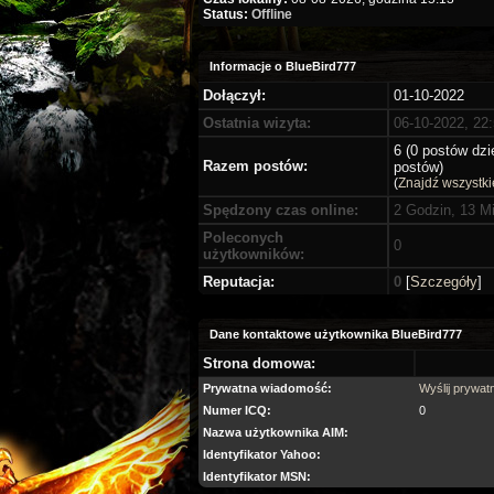
Status:
Offline
Informacje o BlueBird777
Dołączył:
01-10-2022
Ostatnia wizyta:
06-10-2022, 22
6 (0 postów dzi
Razem postów:
postów)
(
Znajdź wszystki
Spędzony czas online:
2 Godzin, 13 M
Poleconych
0
użytkowników:
Reputacja:
0
[
Szczegóły
]
Dane kontaktowe użytkownika BlueBird777
Strona domowa:
Prywatna wiadomość:
Wyślij prywa
Numer ICQ:
0
Nazwa użytkownika AIM:
Identyfikator Yahoo:
Identyfikator MSN: