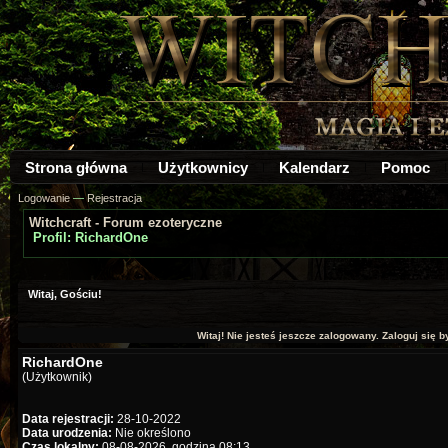
Strona główna
Użytkownicy
Kalendarz
Pomoc
Logowanie
—
Rejestracja
Witchcraft - Forum ezoteryczne
Profil: RichardOne
Witaj, Gościu!
Witaj! Nie jesteś jeszcze zalogowany. Zaloguj się by
RichardOne
(Użytkownik)
Data rejestracji:
28-10-2022
Data urodzenia:
Nie określono
Czas lokalny:
08-08-2026, godzina 08:13