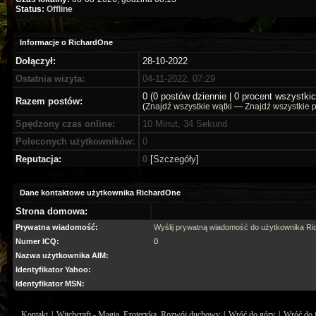
Status:
Offline
Informacje o RichardOne
Dołączył:
28-10-2022
Ostatnia wizyta:
04-11-2022, 07:29
0 (0 postów dziennie | 0 procent wszystki
Razem postów:
(
Znajdź wszystkie wątki
—
Znajdź wszystkie 
Spędzony czas online:
10 Minut, 34 Sekund
Poleconych użytkowników:
0
Reputacja:
0
[
Szczegóły
]
Dane kontaktowe użytkownika RichardOne
Strona domowa:
Prywatna wiadomość:
Wyślij prywatną wiadomość do użytkownika R
Numer ICQ:
0
Nazwa użytkownika AIM:
Identyfikator Yahoo:
Identyfikator MSN:
Kontakt
|
Witchcraft - Magia, Ezoteryka, Rozwój duchowy
|
Wróć do góry
|
Wróć do 