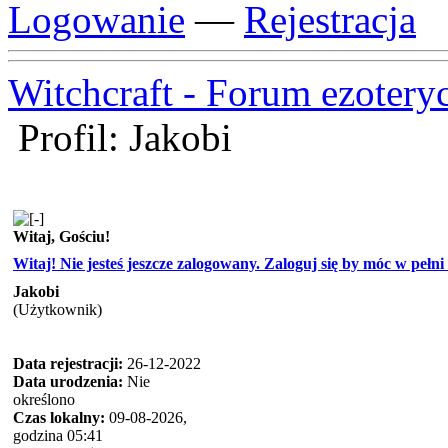
Logowanie
—
Rejestracja
Witchcraft - Forum ezotery
Profil: Jakobi
Witaj, Gościu!
Witaj! Nie jesteś jeszcze zalogowany. Zaloguj się by móc w pełni k
Jakobi
(Użytkownik)
Data rejestracji:
26-12-2022
Data urodzenia:
Nie
określono
Czas lokalny:
09-08-2026,
godzina 05:41