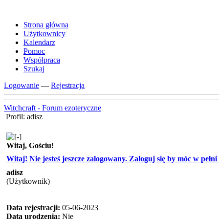
Strona główna
Użytkownicy
Kalendarz
Pomoc
Współpraca
Szukaj
Logowanie
—
Rejestracja
Witchcraft - Forum ezoteryczne
Profil: adisz
Witaj, Gościu!
Witaj! Nie jesteś jeszcze zalogowany. Zaloguj się by móc w pełni k
adisz
(Użytkownik)
Data rejestracji:
05-06-2023
Data urodzenia:
Nie