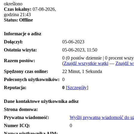
określono
Czas lokalny:
07-08-2026,
godzina 21:43
Status:
Offline
Informacje o adisz
Dołączył:
05-06-2023
Ostatnia wizyta:
05-06-2023, 11:50
0 (0 postów dziennie | 0 procent wsz
Razem postów:
(
Znajdź wszystkie wątki
—
Znajdź ws
Spędzony czas online:
22 Minut, 1 Sekunda
Poleconych użytkowników:
0
Reputacja:
0
[
Szczegóły
]
Dane kontaktowe użytkownika adisz
Strona domowa:
Prywatna wiadomość:
Wyślij prywatną wiadomość do u
Numer ICQ:
0
Nazwa użytkownika AIM: