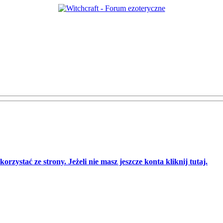
orzystać ze strony. Jeżeli nie masz jeszcze konta kliknij tutaj.