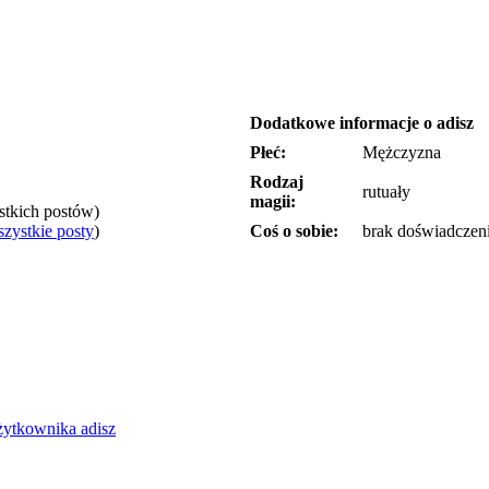
Dodatkowe informacje o adisz
Płeć:
Mężczyzna
Rodzaj
rutuały
magii:
ystkich postów)
zystkie posty
)
Coś o sobie:
brak doświadczeni
żytkownika adisz