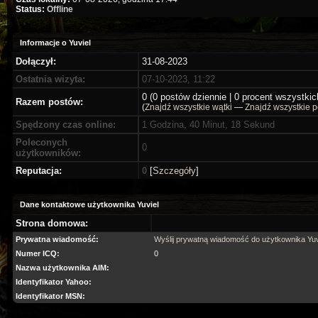
Status:
Offline
Informacje o Yuviel
Dołączył:
31-08-2023
Ostatnia wizyta:
07-10-2023, 11:22
0 (0 postów dziennie | 0 procent wszystki
Razem postów:
(
Znajdź wszystkie wątki
—
Znajdź wszystkie p
Spędzony czas online:
1 Godzina, 40 Minut, 18 Sekund
Poleconych
0
użytkowników:
Reputacja:
0
[
Szczegóły
]
Dane kontaktowe użytkownika Yuviel
Strona domowa:
Prywatna wiadomość:
Wyślij prywatną wiadomość do użytkownika Yuv
Numer ICQ:
0
Nazwa użytkownika AIM:
Identyfikator Yahoo:
Identyfikator MSN: