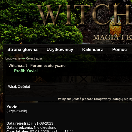
Strona główna
Użytkownicy
Kalendarz
Pomoc
Logowanie
—
Rejestracja
Witchcraft - Forum ezoteryczne
Profil: Yuviel
Witaj, Gościu!
Witaj! Nie jesteś jeszcze zalogowany. Zaloguj się by
Yuviel
(Użytkownik)
Data rejestracji:
31-08-2023
Data urodzenia:
Nie określono
Czas lokalny:
07-08-2026, godzina 17:44