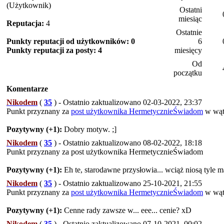
(Użytkownik)
Ostatni
miesiąc
Reputacja:
4
Ostatnie
Punkty reputacji od użytkowników: 0
6
Punkty reputacji za posty: 4
miesięcy
Od
początku
Komentarze
Nikodem
(
35
) - Ostatnio zaktualizowano 02-03-2022, 23:37
Punkt przyznany za
post użytkownika HermetycznieŚwiadom
w wą
Pozytywny (+1):
Dobry motyw. ;]
Nikodem
(
35
) - Ostatnio zaktualizowano 08-02-2022, 18:18
Punkt przyznany za post użytkownika HermetycznieŚwiadom
Pozytywny (+1):
Eh te, starodawne przysłowia... wciąż niosą tyle mą
Nikodem
(
35
) - Ostatnio zaktualizowano 25-10-2021, 21:55
Punkt przyznany za
post użytkownika HermetycznieŚwiadom
w wą
Pozytywny (+1):
Cenne rady zawsze w... eee... cenie? xD
Nikodem
(
35
) - Ostatnio zaktualizowano 07-10-2021, 00:02