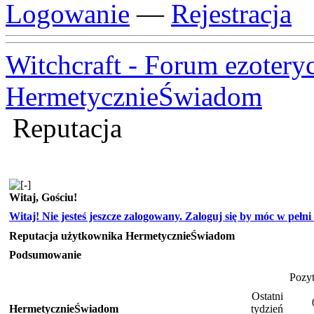
Logowanie
—
Rejestracja
Witchcraft - Forum ezotery
HermetycznieŚwiadom
Reputacja
Witaj, Gościu!
Witaj! Nie jesteś jeszcze zalogowany. Zaloguj się by móc w pełni k
Reputacja użytkownika HermetycznieŚwiadom
Podsumowanie
Pozy
Ostatni
HermetycznieŚwiadom
tydzień