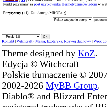
Punkt przyznany za
post użytkownika HermetycznieŚwiadom
w wą
Pozytywny (+1):
Za udanego MROPa. ;]
Kontakt
|
Witchcraft - Magia, Ezoteryka, Rozwój duchowy
|
Wróć do
Theme designed by
KoZ
.
Edycja © Witchcraft
Polskie tłumaczenie © 20
2002-2026
MyBB Group
.
Diablo® and Blizzard Enter
registered trademarks of Bl