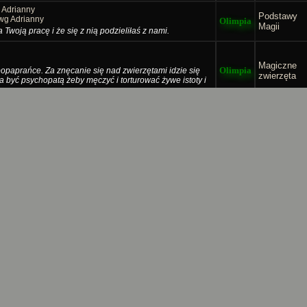
 Adrianny
Podstawy
 wg Adrianny
Olimpia
Magii
a Twoją pracę i że się z nią podzieliłaś z nami.
Magiczne
Olimpia
ą popaprańce. Za znęcanie się nad zwierzętami idzie się
zwierzęta
ba być psychopatą żeby męczyć i torturować żywe istoty i
Sprawy
Olimpia
forum i
 już będzie ich chociaż 3 i przeniosę tam Twoje posty.
ogłoszenia
Sprawy
Olimpia
forum i
le czy jest on potrzebny? Mamy przecież dział podstaw i
 zrobiłby bałagan, no ale oczywiście to Twoja decyzja.
ogłoszenia
ów
stów
Olimpia
Istoty
akiego. A jednak Święci chrześcijańscy też są potrzebni
yrzutów sumienia. Dziękuję Ci Adrianno, ja bym w życiu
zonych
dczonych
Pytania i
Olimpia
ierunku masz iść dalej, bo to tak samo jakbyś pytał nas
problemy
ki kierunek obierzesz to jest Twój wybór. Tak więc pytanie