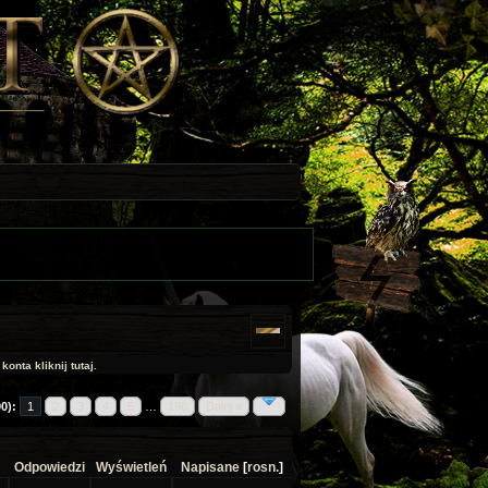
onta kliknij tutaj.
0):
1
2
3
4
5
…
190
Dalej »
Odpowiedzi
Wyświetleń
Napisane
[
rosn.
]