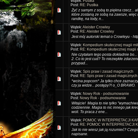
Wątek:
Pustka
Post:
RE: Pustka
Żyć z samym z sobą to piękna rzecz... 
które zostaną ze sobą na zawsze, więc 
randkę, na lody, n...
Wątek:
Aleister Crowley
Post:
RE: Aleister Crowley
Jest mój autorski temat o Crowleyu - ht
Wątek:
Kompedium skutecznej magii mi
Post:
RE: Kompedium skutecznej magii m
Nie czytałam tego posta dokładnie bo..
2. Co to jest cud? To niezwykłe zdarzeni
przypad...
Wątek:
Spis praw i zasad magicznych
Post:
RE: Spis praw i zasad magicznych
*wcina popcorn* Ja tylko chce zaznaczy
czy ja widze... postępy?! o_O BRAWO.
Wątek:
Nowy Rok - podsumowanie
Post:
Nowy Rok - podsumowanie
Witajcie! Magia to nie tylko "wymachiw
codziennie. Magia to nic innego jak kre
woli. To praca z ene...
Wątek:
POMOC W INTERPRETACJI KA
Post:
RE: POMOC W INTERPRETACJI 
Jak to nie wiesz jak ją rozumieć? Czego
napisane.