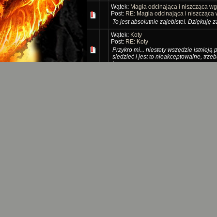
Wątek:
Magia odcinająca i niszcząca wg
Post:
RE: Magia odcinająca i niszcząca
To jest absolutnie zajebiste!. Dziękuję z
Wątek:
Koty
Post:
RE: Koty
Przykro mi... niestety wszędzie istniej
siedzieć i jest to nieakceptowalne, trze
jeszcze ...
Wątek:
Propozycja pomocy
Post:
RE: Propozycja pomocy
Dobra, zacznij pisać ja zrobię dział jak
Wątek:
Propozycja pomocy
Post:
RE: Propozycja pomocy
Hmmm... no mógłbyś dostać taki dział, a
technik magicznych. Myślę że taki dział
PS: tak...
Wątek:
Święta Łucja - patronka tarocist
Post:
RE: Święta Łucja - patronka taroci
Nie miałam pojęcia o istnieniu czegoś t
bo katolicy mogą uprawiać magię bez w
się na coś ta...
Wątek:
Pytanie do naprawdę doświadc
Post:
RE: Pytanie do naprawdę doświa
No ale nikt nie może Ci mówić w jakim k
na jakie studia się uda po liceum. To ja
do Cie...