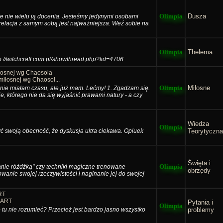
Olimpia
Dusza
ale nie wielu ją docenia. Jesteśmy jedynymi osobami
relacja z samym sobą jest najważniejsza. Weź sobie na
Olimpia
Thelema
tp://witchcraft.com.pl/showthread.php?tid=4706
łosnej wg Chaosola
iłosnej wg Chaosol...
Olimpia
Miłosne
. nie miałam czasu, ale już mam. Lećmy! 1. Zgadzam się.
e, którego nie da się wyjaśnić prawami natury - a czy
Wiedza
Olimpia
ć swoją obecność, że dyskusja ultra ciekawa. Opiuek
Teorytyczna
Święta i
Olimpia
anie różdżką" czy techniki magiczne trenowane
obrzędy
owanie swojej rzeczywistości i naginanie jej do swojej
RT
KART
Pytania i
Olimpia
 tu nie rozumieć? Przecież jest bardzo jasno wszystko
problemy