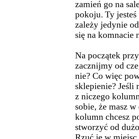
zamień go na sal
pokoju. Ty jesteś 
zależy jedynie od
się na komnacie 
Na początek prz
zacznijmy od cze
nie? Co więc pow
sklepienie? Jeśl
z niczego kolumn
sobie, że masz w d
kolumn chcesz pos
stworzyć od dużo
Rzuć je w miejsc