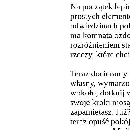
Na początek lepie
prostych element
odwiedzinach pok
ma komnata ozdob
rozróżnieniem st
rzeczy, które ch
Teraz docieramy 
własny, wymarzon
wokoło, dotknij 
swoje kroki nios
zapamiętasz. Już
teraz opuść pokó