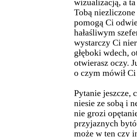
wizualizacją, a t
Tobą niezliczone
pomogą Ci odwie
hałaśliwym szefe
wystarczy Ci nie
głęboki wdech, ot
otwierasz oczy. J
o czym mówił Ci
Pytanie jeszcze,
niesie ze sobą i 
nie grozi opętan
przyjaznych bytó
może w ten czy i