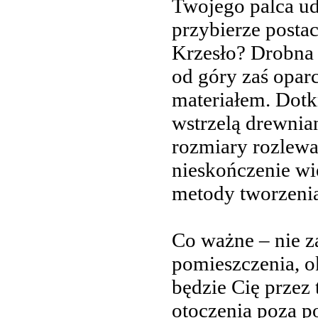
Twojego palca ude
przybierze posta
Krzesło? Drobna p
od góry zaś opar
materiałem. Dotk
wstrzelą drewnian
rozmiary rozlewaj
nieskończenie wie
metody tworzeni
Co ważne – nie z
pomieszczenia, o
będzie Cię przez
otoczenia poza p