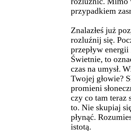
rozluźnić. Mimo 
przypadkiem zasną
Znalazłeś już poz
rozluźnij się. Po
przepływ energii 
Świetnie, to ozna
czas na umysł. Wi
Twojej głowie? Sł
promieni słonecz
czy co tam teraz 
to. Nie skupiaj si
płynąć. Rozumies
istotą.