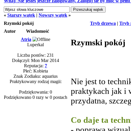
Witaj! Nie jesteś jeszcze zalogowany. Zaloguj się by móc w pełni k
«
Starszy wątek
|
Nowszy wątek
»
Rzymski pokój
Tryb drzewa
|
Tryb 
Autor
Wiadomość
Atria
Rzymski pokój
Luperkal
Liczba postów: 231
Dołączył: Mon Mar 2014
Reputacja:
7
Płeć: Kobieta
Znak Zodiaku: aquarius
Nie jest to techn
Praktykowany rodzaj magii:
praktykach jak i
Podziękowania: 0
Podziękowano 0 razy w 0 postach
przydatna, szcze
Co daje ta tech
- poprawa wizuali