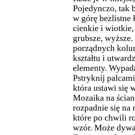
Pojedynczo, tak b
w górę bezlistne 
cienkie i wiotkie,
grubsze, wyższe.
porządnych kolum
kształtu i utward
elementy. Wypada
Pstryknij palcami
która ustawi się
Mozaika na ścian
rozpadnie się na
które po chwili r
wzór. Może dywa