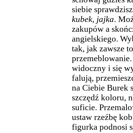
siebie sprawdzis
kubek, jajka
. Moż
zakupów a skońc
angielskiego. Wy
tak, jak zawsze t
przemeblowanie.
widoczny i się w
falują, przemiesz
na Ciebie Burek 
szczędź koloru, n
suficie. Przemal
ustaw rzeźbę kob
figurka podnosi s