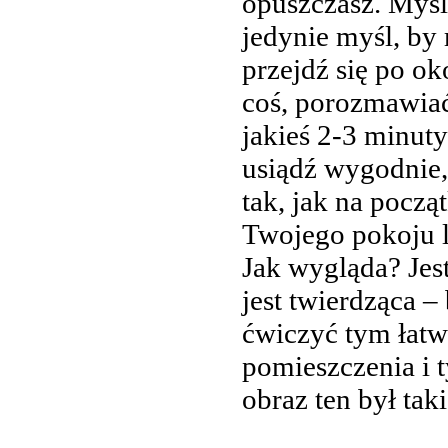
opuszczasz. Myśl
jedynie myśl, by
przejdź się po o
coś, porozmawiać
jakieś 2-3 minut
usiądź wygodnie, 
tak, jak na pocz
Twojego pokoju l
Jak wygląda? Jes
jest twierdząca –
ćwiczyć tym łatw
pomieszczenia i t
obraz ten był tak