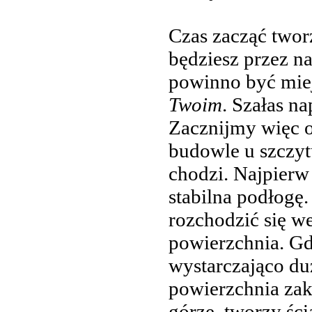
Czas zacząć twor
będziesz przez na
powinno być mie
Twoim
. Szałas n
Zacznijmy więc o
budowle u szczyt
chodzi. Najpierw
stabilna podłogę.
rozchodzić się we
powierzchnia. Gd
wystarczająco duż
powierzchnia zakr
górze, tworzy ści