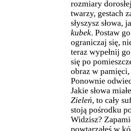
rozmiary dorosłej
twarzy, gestach 
słyszysz słowa, j
kubek
. Postaw g
ograniczaj się, n
teraz wypełnij g
się po pomieszcz
obraz w pamięci,
Ponownie odwiedź
Jakie słowa miał
Zieleń
, to cały su
stoją pośrodku po
Widzisz? Zapamięt
powtarzałeś w kó