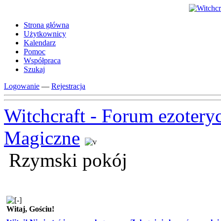
Strona główna
Użytkownicy
Kalendarz
Pomoc
Współpraca
Szukaj
Logowanie
—
Rejestracja
Witchcraft - Forum ezotery
Magiczne
Rzymski pokój
Witaj, Gościu!