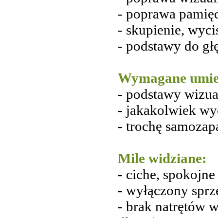
- poprawa pamięc
- skupienie, wyci
- podstawy do głę
Wymagane umiej
- podstawy wizual
- jakakolwiek wy
- trochę samozapa
Mile widziane:
- ciche, spokojne
- wyłączony sprzę
- brak natrętów 