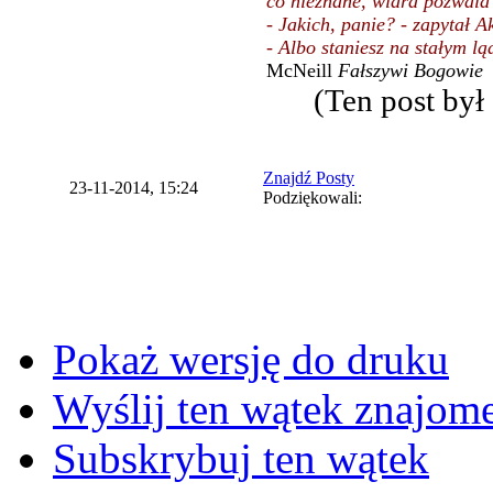
co nieznane, wiara pozwala 
- Jakich, panie? - zapytał 
- Albo staniesz na stałym ląd
McNeill
Fałszywi Bogowie
(Ten post by
Znajdź Posty
23-11-2014, 15:24
Podziękowali:
Pokaż wersję do druku
Wyślij ten wątek znajo
Subskrybuj ten wątek