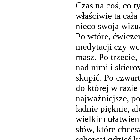
Czas na coś, co t
właściwie ta cał
nieco swoja wizua
Po wtóre, ćwicze
medytacji czy wc
masz. Po trzecie
nad nimi i skiero
skupić. Po czwar
do której w razie
najważniejsze, p
ładnie pięknie, a
wielkim ułatwien
słów, które chces
schowaj gdzieś k