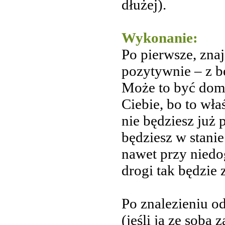
dłużej).
Wykonanie:
Po pierwsze, znaj
pozytywnie – z b
Może to być dom,
Ciebie, bo to wła
nie będziesz już
będziesz w stan
nawet przy nied
drogi tak będzie 
Po znalezieniu 
(jeśli ją ze sobą 