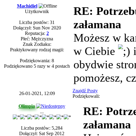
Machidiel
RE: Potrzeb
Użytkownik
załamana
Liczba postów: 31
Dołączył: Sun Nov 2020
Reputacja:
2
Możesz w kar
Płeć: Mężczyzna
Znak Zodiaku:
w Ciebie
i
Praktykowany rodzaj magii:
Podziękowania: 8
obydwie stro
Podziękowano 5 razy w 4 postach
pomożesz, cz
Znajdź Posty
26-01-2021, 12:09
Podziękowali:
Olimpia
RE: Potrz
...
załamana
Liczba postów: 5,284
Dołączył: Sat Sep 2012