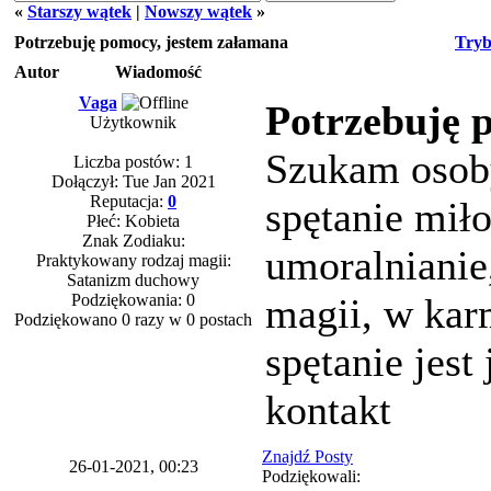
«
Starszy wątek
|
Nowszy wątek
»
Potrzebuję pomocy, jestem załamana
Tryb
Autor
Wiadomość
Vaga
Potrzebuję 
Użytkownik
Szukam osoby
Liczba postów: 1
Dołączył: Tue Jan 2021
Reputacja:
0
spętanie miło
Płeć: Kobieta
Znak Zodiaku:
umoralnianie
Praktykowany rodzaj magii:
Satanizm duchowy
Podziękowania: 0
magii, w kar
Podziękowano 0 razy w 0 postach
spętanie jes
kontakt
Znajdź Posty
26-01-2021, 00:23
Podziękowali: