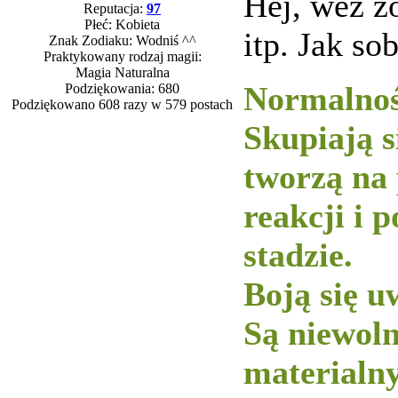
Hej, weź z
Reputacja:
97
Płeć: Kobieta
itp. Jak so
Znak Zodiaku: Wodniś ^^
Praktykowany rodzaj magii:
Magia Naturalna
Normalnoś
Podziękowania: 680
Podziękowano 608 razy w 579 postach
Skupiają s
tworzą na
reakcji i 
stadzie.
Boją się u
Są niewol
materialny