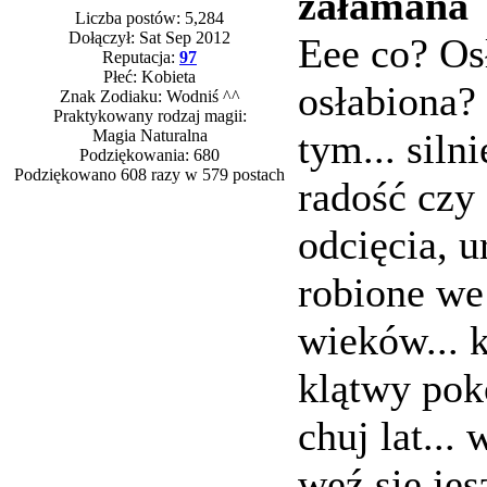
załamana
Liczba postów: 5,284
Dołączył: Sat Sep 2012
Eee co? Os
Reputacja:
97
Płeć: Kobieta
osłabiona?
Znak Zodiaku: Wodniś ^^
Praktykowany rodzaj magii:
Magia Naturalna
tym... siln
Podziękowania: 680
Podziękowano 608 razy w 579 postach
radość czy 
odcięcia, u
robione we 
wieków... k
klątwy pok
chuj lat...
weź się jes