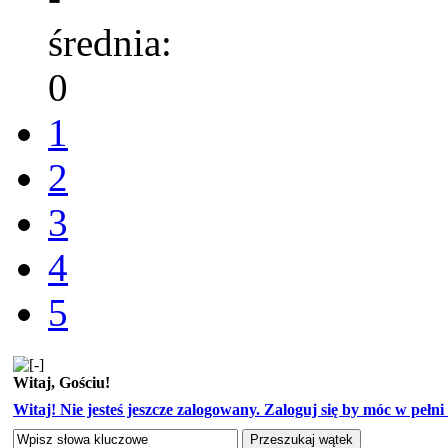
średnia:
0
1
2
3
4
5
Witaj, Gościu!
Witaj! Nie jesteś jeszcze zalogowany. Zaloguj się by móc w pełni k