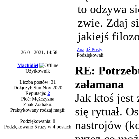
to odzywa si
zwie. Zdaj si
jakiejś filo
Znajdź Posty
26-01-2021, 14:58
Podziękowali:
Machidiel
RE: Potrzeb
Użytkownik
załamana
Liczba postów: 31
Dołączył: Sun Nov 2020
Reputacja:
2
Jak ktoś jest
Płeć: Mężczyzna
Znak Zodiaku:
się rytuał. O
Praktykowany rodzaj magii:
Podziękowania: 8
nastrojów (k
Podziękowano 5 razy w 4 postach
przez co moż