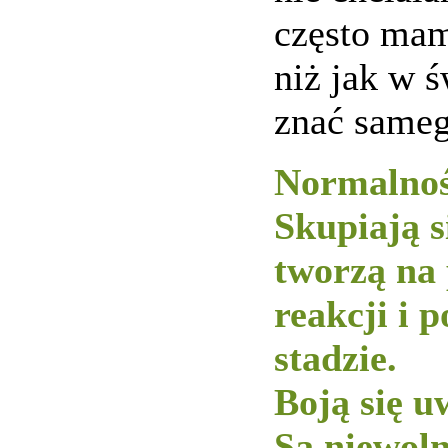
często mam
niż jak w 
znać sameg
Normalnoś
Skupiają s
tworzą na
reakcji i 
stadzie.
Boją się u
Są niewol