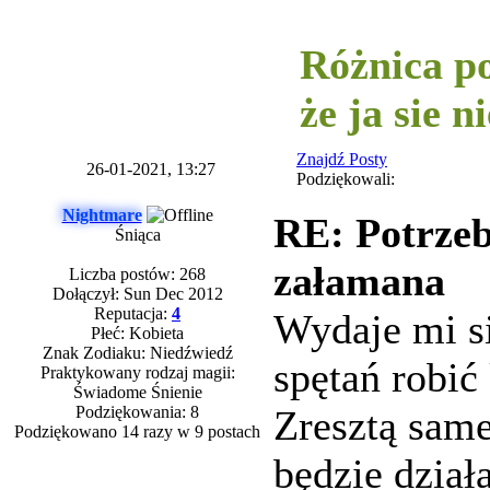
-----------
Różnica po
że ja sie 
Znajdź Posty
26-01-2021, 13:27
Podziękowali:
Nightmare
RE: Potrzeb
Śniąca
załamana
Liczba postów: 268
Dołączył: Sun Dec 2012
Reputacja:
4
Wydaje mi si
Płeć: Kobieta
Znak Zodiaku: Niedźwiedź
spętań robić
Praktykowany rodzaj magii:
Świadome Śnienie
Podziękowania: 8
Zresztą sam
Podziękowano 14 razy w 9 postach
będzie dział