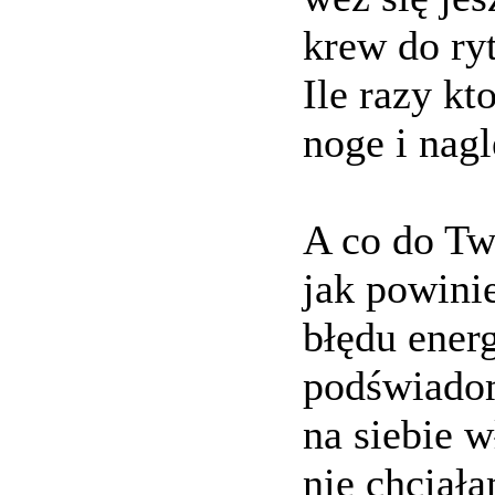
krew do ryt
Ile razy kt
noge i nagl
A co do Two
jak powinie
błędu ener
podświadom
na siebie w
nie chciał