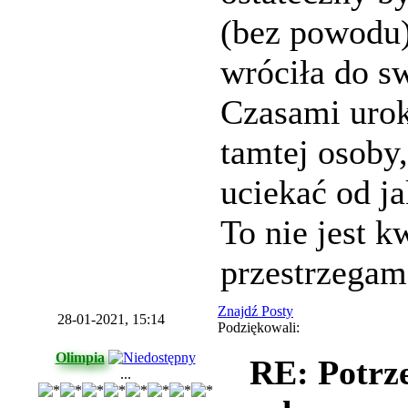
(bez powodu)
wróciła do s
Czasami urok
tamtej osoby,
uciekać od j
To nie jest k
przestrzegam
Znajdź Posty
28-01-2021, 15:14
Podziękowali:
Olimpia
RE: Potrz
...