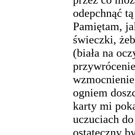
odepchnąć tą 
Pamiętam, jak
świeczki, że
(biała na ocz
przywrócenie
wzmocnienie)
ogniem doszcz
karty mi poka
uczuciach do 
ostateczny by