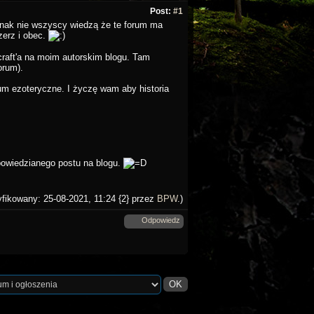
Post:
#1
ak nie wszyscy wiedzą że te forum ma
zerz i obec.
craft'a na moim autorskim blogu. Tam
orum).
um ezoteryczne. I życzę wam aby historia
powiedzianego postu na blogu.
yfikowany: 25-08-2021, 11:24 {2} przez
BPW
.)
Odpowiedz