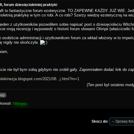
t, forum dziesięcioletniej praktyki
aft to fantastyczne forum ezoteryczne. TO ZAPEWNE KAŻDY JUŻ WIE. Jedn
cioletnią praktykę w tym co robi. A co robi? Szerzy wiedzę ezoteryczną na ws
 jeden z użytkowników pozwoliłem sobie napisać post o dziesięcioleciu Witch
cie moją recenzję i wypowiedź o historii forum słowami Olimpii (właścicielki f
ę osobiście administracji i użytkownikom forum za wkład włożony w to imperi
ię nigdy nie skończyła.
wiam,
cie nie był bym sobą gdybym nie zrobił gafy. Zapomniałem dodać link do za
/telekinezja.blogspot.com/2021/08...j.html?m=1
(Ten post był ostatnio mod
sty
Olimpia
kowali:
Skocz do: