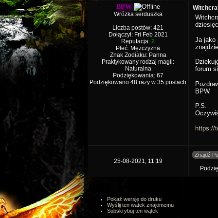
BPW
Witchcraf
Wróżka serduszka
Witchcr
dziesię
Liczba postów: 421
Dołączył: Fri Feb 2021
Ja jako
Reputacja:
2
znajdzie
Płeć: Mężczyzna
Znak Zodiaku: Panna
Dziękuj
Praktykowany rodzaj magii:
Naturalna
forum s
Podziękowania: 67
Podziękowano 48 razy w 35 postach
Pozdra
BPW
P.S.
Oczywiś
https:/
Znajdź Po
25-08-2021, 11:19
Podzię
Pokaż wersję do druku
Wyślij ten wątek znajomemu
Subskrybuj ten wątek