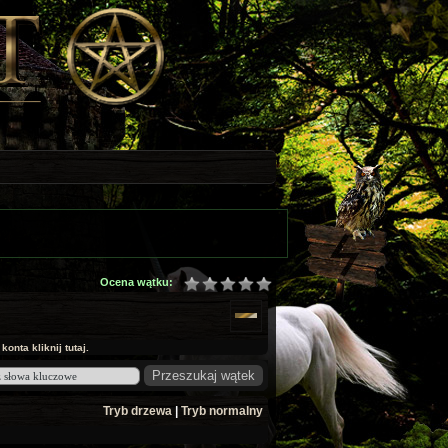
Ocena wątku:
onta kliknij tutaj.
Tryb drzewa
|
Tryb normalny