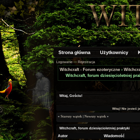
Strona główna
Użytkownicy
Logowanie
—
Rejestracja
Witchcraft - Forum ezoteryczne
›
Witchcra
Witchcraft, forum dziesięcioletniej pra
0 głosów - średnia: 0
1
2
3
4
5
Witaj, Gościu!
Witaj! Nie jesteś 
«
Starszy wątek
|
Nowszy wątek
»
Witchcraft, forum dziesięcioletniej praktyki
Autor
Wiadomość