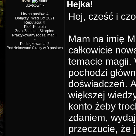
dvst
Hejka!
Użytkownik
Hej, cześć i cz
Liczba postów: 4
Dołączył: Wed Oct 2021
Reputacja:
0
Płeć: Kobieta
Znak Zodiaku: Skorpion
Praktykowany rodzaj magii:
Mam na imię M
-
Podziękowania: 2
całkowicie now
Podziękowano 0 razy w 0 postach
temacie magii.
pochodzi głównie
doświadczeń. A
większej wiedzy
konto żeby tro
zdaniem, wydaj
przeczucie, że 