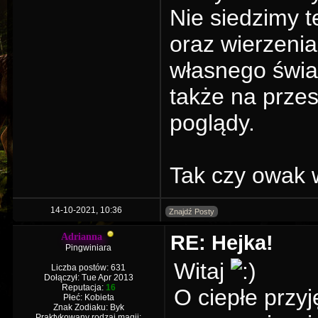
Nie siedzimy t
oraz wierzeni
własnego świa
także na prze
poglądy.
Tak czy owak 
14-10-2021, 10:36
Znajdź Posty
RE: Hejka!
Adrianna
Pingwiniara
Witaj
Liczba postów: 631
Dołączył: Tue Apr 2013
Reputacja:
16
O ciepłe przyję
Płeć: Kobieta
Znak Zodiaku: Byk
Praktykowany rodzaj magii: