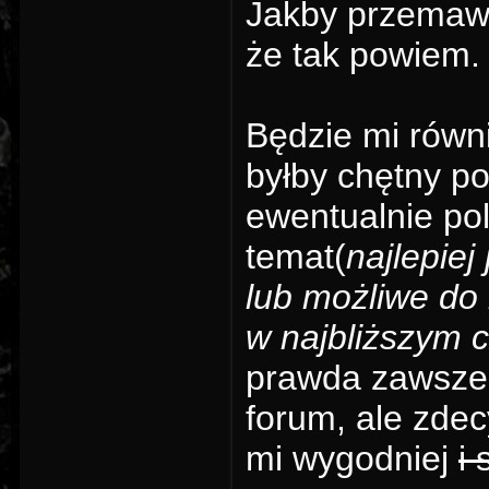
Jakby przemawi
że tak powiem.
Będzie mi równi
byłby chętny p
ewentualnie pol
temat(
najlepiej
lub możliwe do 
w najbliższym c
prawda zawsze 
forum, ale zde
mi wygodniej
i 