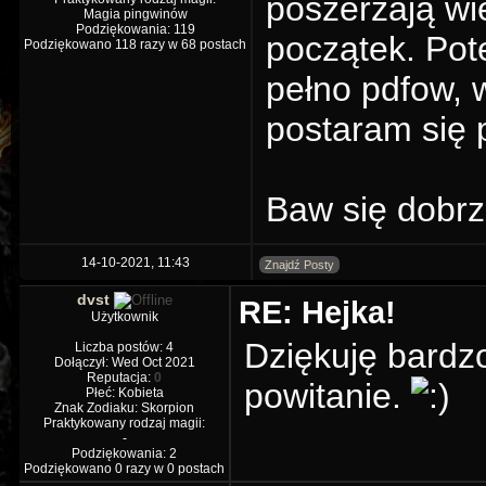
poszerzają wi
Magia pingwinów
Podziękowania: 119
początek. Pot
Podziękowano 118 razy w 68 postach
pełno pdfow, 
postaram się
Baw się dobrz
14-10-2021, 11:43
Znajdź Posty
dvst
RE: Hejka!
Użytkownik
Dziękuję bardzo
Liczba postów: 4
Dołączył: Wed Oct 2021
Reputacja:
0
powitanie.
Płeć: Kobieta
Znak Zodiaku: Skorpion
Praktykowany rodzaj magii:
-
Podziękowania: 2
Podziękowano 0 razy w 0 postach