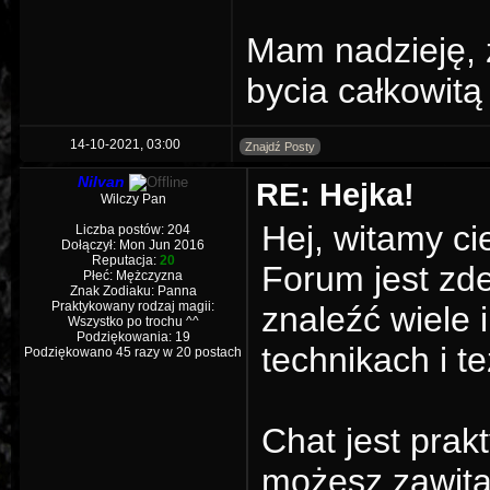
Mam nadzieję, 
bycia całkowitą
14-10-2021, 03:00
Znajdź Posty
Nilvan
RE: Hejka!
Wilczy Pan
Hej, witamy ci
Liczba postów: 204
Dołączył: Mon Jun 2016
Reputacja:
20
Forum jest zd
Płeć: Mężczyzna
Znak Zodiaku: Panna
Praktykowany rodzaj magii:
znaleźć wiele 
Wszystko po trochu ^^
Podziękowania: 19
technikach i t
Podziękowano 45 razy w 20 postach
Chat jest prak
możesz zawitać