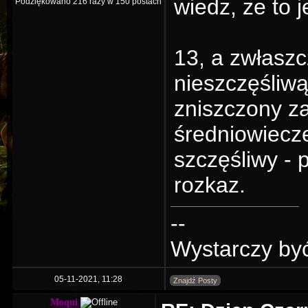
wiedz, że to 
Podziękowano 216 razy w 150 postach
13, a zwłaszc
nieszczęśliwą
zniszczony za
średniowiecze
szczęśliwy - 
rozkaz.
--
Wystarczy by
05-11-2021, 11:28
Znajdź Posty
Moqui