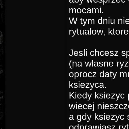
mocami.
W tym dniu ni
rytualow, ktor
Jesli chcesz 
(na wlasne ryz
oprocz daty m
ksiezyca.
Kiedy ksiezyc
wiecej nieszcz
a gdy ksiezyc 
odprawiasz ryt