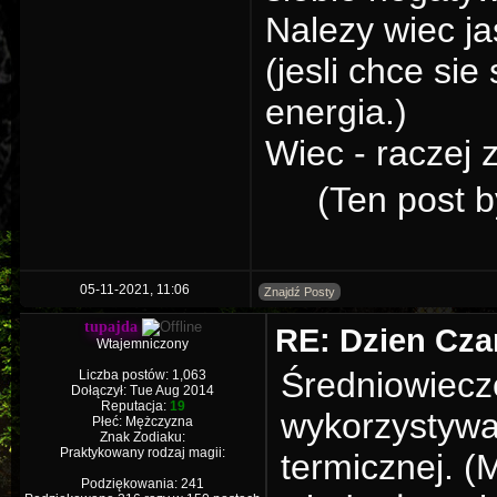
Nalezy wiec ja
(jesli chce si
energia.)
Wiec - raczej 
(Ten post 
05-11-2021, 11:06
Znajdź Posty
tupajda
RE: Dzien Cza
Wtajemniczony
Średniowiecze
Liczba postów: 1,063
Dołączył: Tue Aug 2014
Reputacja:
19
wykorzystywa
Płeć: Mężczyzna
Znak Zodiaku:
Praktykowany rodzaj magii:
termicznej. (
Podziękowania: 241