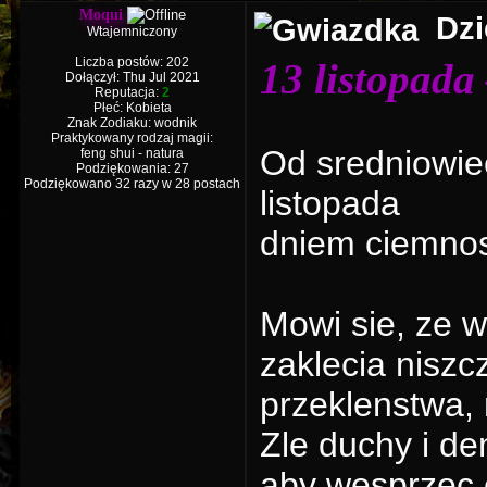
Moqui
Dzi
Wtajemniczony
Liczba postów: 202
13 listopada
Dołączył: Thu Jul 2021
Reputacja:
2
Płeć: Kobieta
Znak Zodiaku: wodnik
Praktykowany rodzaj magii:
Od sredniowie
feng shui - natura
Podziękowania: 27
Podziękowano 32 razy w 28 postach
listopada
dniem ciemnosc
Mowi sie, ze 
zaklecia niszc
przeklenstwa,
Zle duchy i de
aby wesprzec 