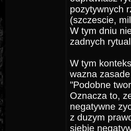
pozytywnych rz
(szczescie, mil
W tym dniu ni
zadnych rytua
W tym konteks
wazna zasade 
"Podobne two
Oznacza to, ze
negatywne zyc
z duzym prawd
siebie negaty