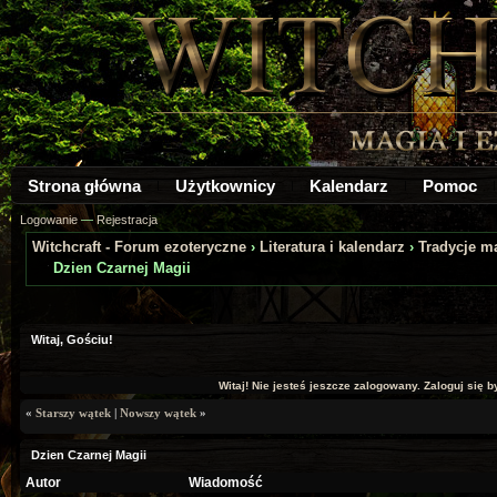
Strona główna
Użytkownicy
Kalendarz
Pomoc
Logowanie
—
Rejestracja
Witchcraft - Forum ezoteryczne
›
Literatura i kalendarz
›
Tradycje m
Dzien Czarnej Magii
a: 0
Witaj, Gościu!
Witaj! Nie jesteś jeszcze zalogowany. Zaloguj się by
«
Starszy wątek
|
Nowszy wątek
»
Dzien Czarnej Magii
Autor
Wiadomość