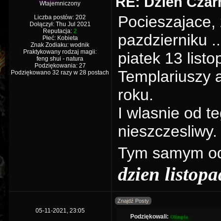
RE: Dzien Czar
Wtajemniczony
Pocieszajace, 
Liczba postów: 202
Dołączył: Thu Jul 2021
Reputacja:
2
pazdzierniku ..
Płeć: Kobieta
Znak Zodiaku: wodnik
Praktykowany rodzaj magii:
piatek 13 list
feng shui - natura
Podziękowania: 27
Templariuszy 
Podziękowano 32 razy w 28 postach
roku.
I wlasnie od t
nieszczesliwy.
Tym samym od
dzien listop
Znajdź Posty
05-11-2021, 23:05
Podziękowali:
Olimpia