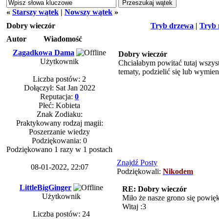
«
Starszy wątek
|
Nowszy wątek
»
Dobry wieczór
Tryb drzewa
|
Tryb 
Autor
Wiadomość
Zagadkowa Dama
Dobry wieczór
Użytkownik
Chciałabym powitać tutaj wszys
tematy, podzielić się lub wymie
Liczba postów: 2
Dołączył: Sat Jan 2022
Reputacja:
0
Płeć: Kobieta
Znak Zodiaku:
Praktykowany rodzaj magii:
Poszerzanie wiedzy
Podziękowania: 0
Podziękowano 1 razy w 1 postach
Znajdź Posty
08-01-2022, 22:07
Podziękowali:
Nikodem
LittleBigGinger
RE: Dobry wieczór
Użytkownik
Miło że nasze grono się powię
Witaj :3
Liczba postów: 24