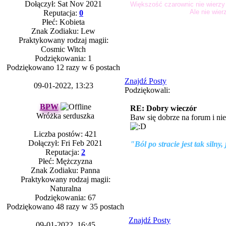
Dołączył: Sat Nov 2021
Większość czarownic nie wierzy w
Ale nie wier
Reputacja:
0
Płeć: Kobieta
Znak Zodiaku: Lew
Praktykowany rodzaj magii:
Cosmic Witch
Podziękowania: 1
Podziękowano 12 razy w 6 postach
Znajdź Posty
09-01-2022, 13:23
Podziękowali:
BPW
RE: Dobry wieczór
Wróżka serduszka
Baw się dobrze na forum i nie
Liczba postów: 421
Dołączył: Fri Feb 2021
"Ból po stracie jest tak silny,
Reputacja:
2
Płeć: Mężczyzna
Znak Zodiaku: Panna
Praktykowany rodzaj magii:
Naturalna
Podziękowania: 67
Podziękowano 48 razy w 35 postach
Znajdź Posty
09-01-2022, 16:45