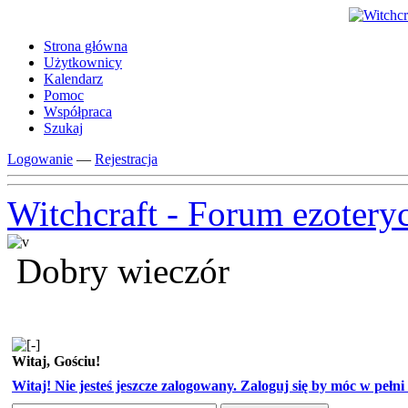
Strona główna
Użytkownicy
Kalendarz
Pomoc
Współpraca
Szukaj
Logowanie
—
Rejestracja
Witchcraft - Forum ezotery
Dobry wieczór
Witaj, Gościu!
Witaj! Nie jesteś jeszcze zalogowany. Zaloguj się by móc w pełni k