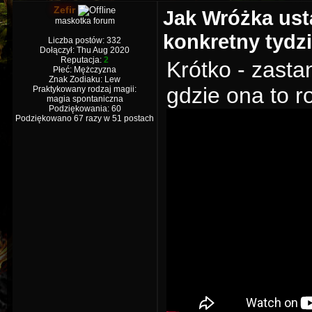
Zefir
Jak Wróżka usta
maskotka forum
konkretny tydz
Liczba postów: 332
Dołączył: Thu Aug 2020
Reputacja:
2
Krótko - zastan
Płeć: Mężczyzna
Znak Zodiaku: Lew
gdzie ona to ro
Praktykowany rodzaj magii:
magia spontaniczna
Podziękowania: 60
Podziękowano 67 razy w 51 postach