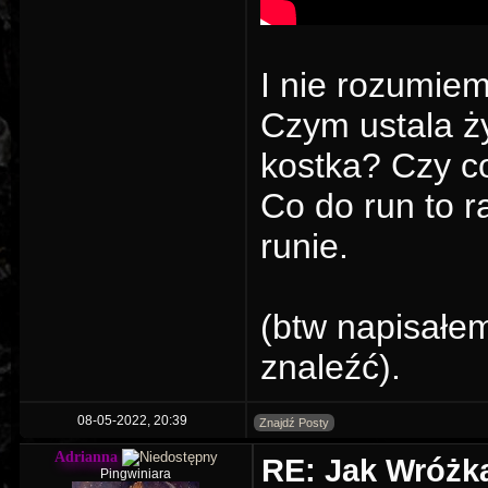
I nie rozumie
Czym ustala ży
kostka? Czy co
Co do run to r
runie.
(btw napisałem
znaleźć).
08-05-2022, 20:39
Znajdź Posty
Adrianna
RE: Jak Wróżka
Pingwiniara