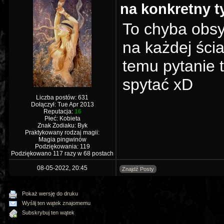
na konkretny t
To chyba obsy
na każdej ści
temu pytanie 
spytać xD
Liczba postów: 631
Dołączył: Tue Apr 2013
Reputacja:
16
Płeć: Kobieta
Znak Zodiaku: Byk
Praktykowany rodzaj magii:
Magia pingwinów
Podziękowania: 119
Podziękowano 117 razy w 68 postach
08-05-2022, 20:45
Znajdź Posty
Pokaż wersję do druku
Wyślij ten wątek znajomemu
Subskrybuj ten wątek