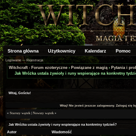
Strona główna
Użytkownicy
Kalendarz
Pomoc
Logowanie
—
Rejestracja
Witchcraft - Forum ezoteryczne
›
Powiązane z magią
›
Pytania i pr
Jak Wróżka ustala żywioły i runy wspierające na konkretny tydz
a: 0
Witaj, Gościu!
Witaj! Nie jesteś jeszcze zalogowany. Zaloguj się by
«
Starszy wątek
|
Nowszy wątek
»
Jak Wróżka ustala żywioły i runy wspierające na konkretny tydzień?
Autor
Wiadomość