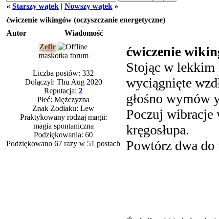
«
Starszy wątek
|
Nowszy wątek
»
ćwiczenie wikingów (oczyszczanie energetyczne)
Autor
Wiadomość
Zefir
ćwiczenie wikin
maskotka forum
Stojąc w lekkim 
Liczba postów: 332
wyciągnięte wzdł
Dołączył: Thu Aug 2020
Reputacja:
2
głośno wymów yy
Płeć: Mężczyzna
Znak Zodiaku: Lew
Poczuj wibracje 
Praktykowany rodzaj magii:
magia spontaniczna
kręgosłupa.
Podziękowania: 60
Powtórz dwa do t
Podziękowano 67 razy w 51 postach