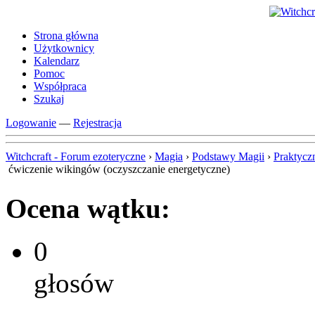
Strona główna
Użytkownicy
Kalendarz
Pomoc
Współpraca
Szukaj
Logowanie
—
Rejestracja
Witchcraft - Forum ezoteryczne
›
Magia
›
Podstawy Magii
›
Praktycz
ćwiczenie wikingów (oczyszczanie energetyczne)
Ocena wątku:
0
głosów
-