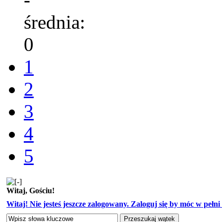
średnia:
0
1
2
3
4
5
Witaj, Gościu!
Witaj! Nie jesteś jeszcze zalogowany. Zaloguj się by móc w pełni k