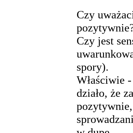
Czy uważaci
pozytywnie
Czy jest se
uwarunkowan
spory).
Właściwie - 
działo, że 
pozytywnie,
sprowadzani
w dupę.