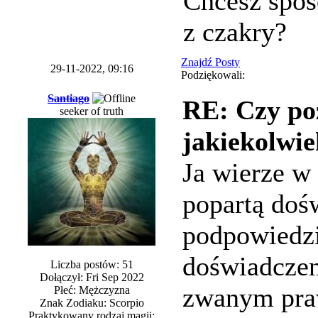
Chcesz sposó
z czakry?
Znajdź Posty
29-11-2022, 09:16
Podziękowali:
Santiago
RE: Czy po
seeker of truth
jakiekolwie
Ja wierze w
popartą do
podpowiedzi
doświadczeni
Liczba postów: 51
Dołączył: Fri Sep 2022
zwanym praw
Płeć: Mężczyzna
Znak Zodiaku: Scorpio
Praktykowany rodzaj magii: