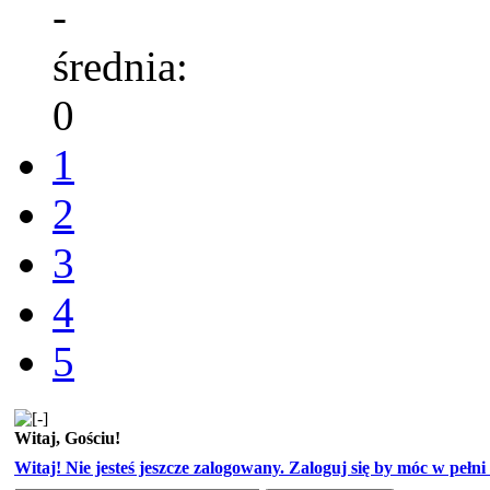
-
średnia:
0
1
2
3
4
5
Witaj, Gościu!
Witaj! Nie jesteś jeszcze zalogowany. Zaloguj się by móc w pełni k