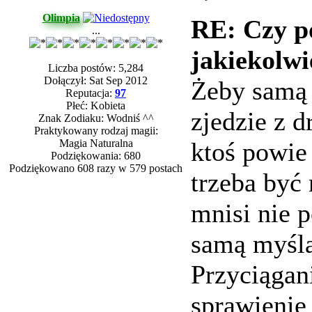
Olimpia
RE: Czy p
...
jakiekolwi
Liczba postów: 5,284
Dołączył: Sat Sep 2012
Żeby samą 
Reputacja:
97
Płeć: Kobieta
zjedzie z d
Znak Zodiaku: Wodniś ^^
Praktykowany rodzaj magii:
Magia Naturalna
ktoś powie
Podziękowania: 680
Podziękowano 608 razy w 579 postach
trzeba być
mnisi nie 
samą myślą
Przyciągan
sprawienie