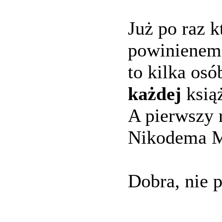
Już po raz k
powiniene
to kilka osó
każdej
książ
A pierwszy 
Nikodema M
Dobra, nie 