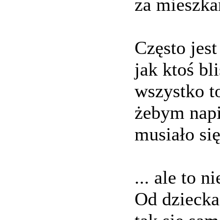
za mieszka
Często jest
jak ktoś bl
wszystko t
żebym napis
musiało si
... ale to 
Od dziecka