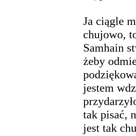
Ja ciągle 
chujowo, to
Samhain st
żeby odmie
podziękowa
jestem wdz
przydarzył
tak pisać, 
jest tak c