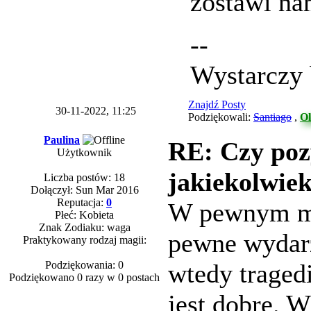
zostawi n
--
Wystarczy 
Znajdź Posty
30-11-2022, 11:25
Podziękowali:
Santiago
,
Ol
Paulina
RE: Czy poz
Użytkownik
jakiekolwiek
Liczba postów: 18
Dołączył: Sun Mar 2016
Reputacja:
0
W pewnym mo
Płeć: Kobieta
Znak Zodiaku: waga
pewne wydarz
Praktykowany rodzaj magii:
Podziękowania: 0
wtedy traged
Podziękowano 0 razy w 0 postach
jest dobre. 