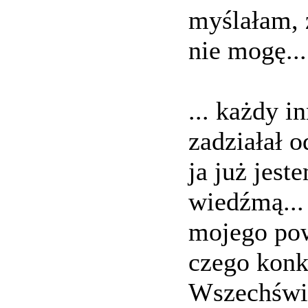
myślałam, 
nie mogę...
... każdy i
zadziałał o
ja już jes
wiedźmą...
mojego pow
czego konk
Wszechświa