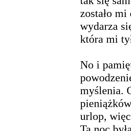
tak się sam
zostało mi 
wydarza si
która mi ty
No i pamięt
powodzenie
myślenia. 
pieniążków
urlop, więc
Ta noc był