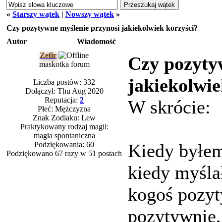
«
Starszy wątek
|
Nowszy wątek
»
Czy pozytywne myślenie przynosi jakiekolwiek korzyści?
Autor
Wiadomość
Zefir
Czy pozyty
maskotka forum
jakiekolwie
Liczba postów: 332
Dołączył: Thu Aug 2020
Reputacja:
2
W skrócie:
Płeć: Mężczyzna
Znak Zodiaku: Lew
Praktykowany rodzaj magii:
magia spontaniczna
Podziękowania: 60
Kiedy byłem
Podziękowano 67 razy w 51 postach
kiedy myśl
kogoś pozyt
pozytywnie,