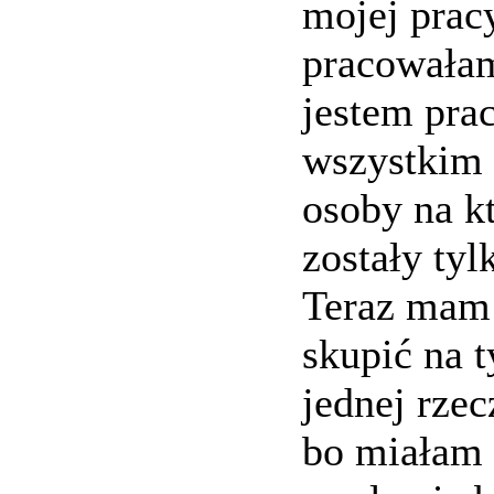
mojej prac
pracowałam
jestem pra
wszystkim i
osoby na k
zostały tyl
Teraz mam 
skupić na t
jednej rze
bo miałam 