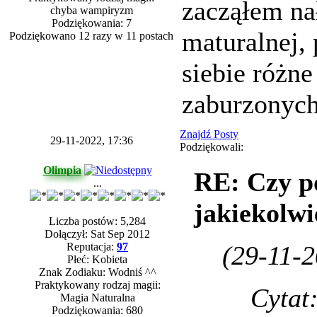
zacząłem na
chyba wampiryzm
Podziękowania: 7
maturalnej, 
Podziękowano 12 razy w 11 postach
siebie różne
zaburzonych
Znajdź Posty
29-11-2022, 17:36
Podziękowali:
Olimpia
RE: Czy p
...
jakiekolwi
Liczba postów: 5,284
Dołączył: Sat Sep 2012
Reputacja:
97
(29-11-2
Płeć: Kobieta
Znak Zodiaku: Wodniś ^^
Praktykowany rodzaj magii:
Cytat
Magia Naturalna
Podziękowania: 680