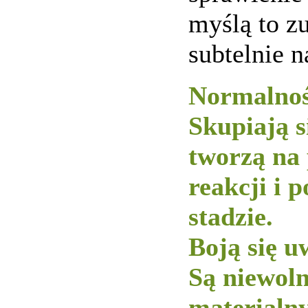
myślą to z
subtelnie n
Normalnoś
Skupiają s
tworzą na
reakcji i 
stadzie.
Boją się u
Są niewol
materialny