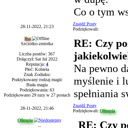
Co o tym ws
Znajdź Posty
28-11-2022, 21:23
Podziękowali:
lisa
RE: Czy po
Szczotko-zmiotka
jakiekolwie
Liczba postów: 367
Dołączył: Sat Jul 2022
Reputacja:
4
Na pewno da
Płeć: Kobieta
Znak Zodiaku:
myślenie i 
Praktykowany rodzaj magii:
Biała magia
Podziękowania: 63
spełniania 
Podziękowano 29 razy w 27 postach
Znajdź Posty
28-11-2022, 21:46
Podziękowali:
Olimpia
Olimpia
RE: Czy p
...