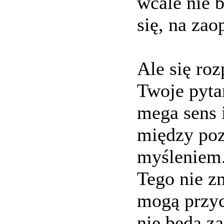
wcale nie b
się, na zao
Ale się ro
Twoje pyta
mega sens i
między po
myśleniem.
Tego nie z
mogą przyci
nie będą za