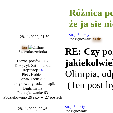
-----------
Różnica po
że ja sie 
Znajdź Posty
28-11-2022, 21:59
Podziękowali:
Zefir
lisa
RE: Czy po
Szczotko-zmiotka
jakiekolwie
Liczba postów: 367
Dołączył: Sat Jul 2022
Reputacja:
4
Olimpia, o
Płeć: Kobieta
Znak Zodiaku:
(Ten post b
Praktykowany rodzaj magii:
Biała magia
Podziękowania: 63
Podziękowano 29 razy w 27 postach
Znajdź Posty
28-11-2022, 22:46
Podziękowali: