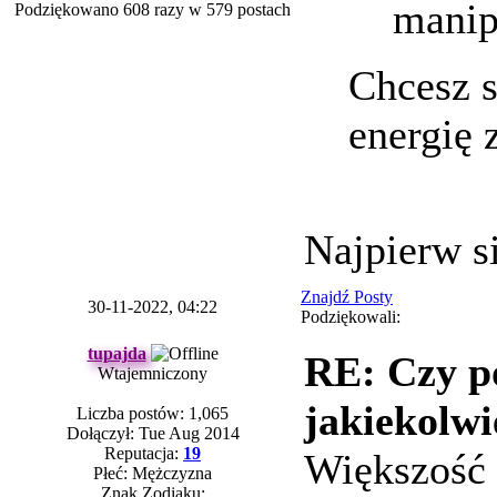
manip
Podziękowano 608 razy w 579 postach
Chcesz s
energię 
Najpierw s
Znajdź Posty
30-11-2022, 04:22
Podziękowali:
tupajda
RE: Czy p
Wtajemniczony
jakiekolwi
Liczba postów: 1,065
Dołączył: Tue Aug 2014
Reputacja:
19
Większość 
Płeć: Mężczyzna
Znak Zodiaku: