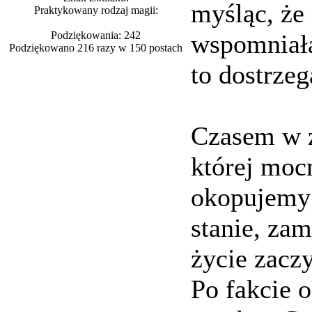
myśląc, że
Praktykowany rodzaj magii:
Podziękowania: 242
wspomniała
Podziękowano 216 razy w 150 postach
to dostrze
Czasem w ż
której moc
okopujemy 
stanie, za
życie zacz
Po fakcie o