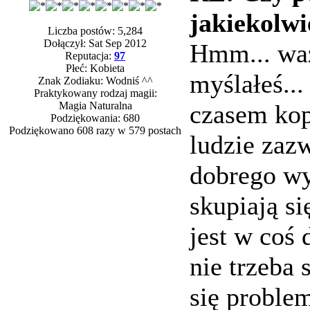
jakiekolwi
Liczba postów: 5,284
Dołączył: Sat Sep 2012
Hmm... waż
Reputacja:
97
Płeć: Kobieta
myślałeś...
Znak Zodiaku: Wodniś ^^
Praktykowany rodzaj magii:
Magia Naturalna
czasem kop
Podziękowania: 680
Podziękowano 608 razy w 579 postach
ludzie zazw
dobrego wy
skupiają s
jest w coś 
nie trzeba
się proble