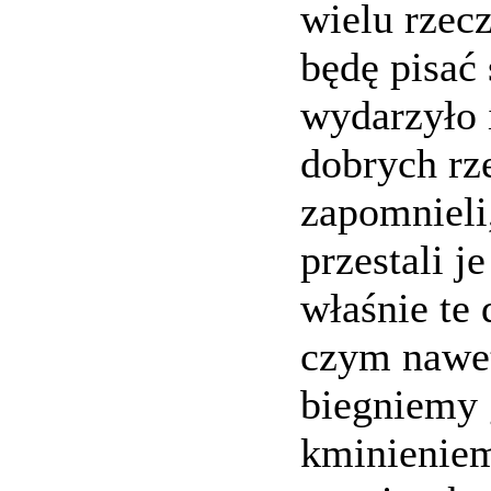
wielu rzec
będę pisać 
wydarzyło i
dobrych rz
zapomnieli,
przestali j
właśnie te 
czym nawet
biegniemy g
kminieniem