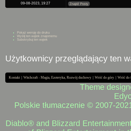
09-08-2023, 19:27
Znajdź Posty
Pokaż wersję do druku
Wyślij ten wątek znajomemu
Subskrybuj ten wątek
Użytkownicy przeglądający ten wą
Kontakt
|
Witchcraft - Magia, Ezoteryka, Rozwój duchowy
|
Wróć do góry
|
Wróć do 
Theme design
Edyc
Polskie tłumaczenie © 2007-20
Diablo® and Blizzard Entertainment