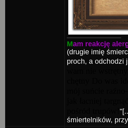
M
am reakcję aler
(drugie imię śmier
proch, a odchodzi j
wam nie wstrętny
chętny Do was id
mój suńcie raźno
jak łacniej targn
pośród trupów!
"[
śmiertelników, prz