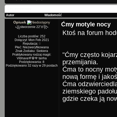
Ćmy motyle nocy
Autor
Wiadomość
Opiuek
Ćmy motyle nocy
꧁stworzenie 22'☠️꧂
Ktoś na forum hod
Liczba postów: 252
Dołączył: Mon Feb 2021
Reputacja:
0
Płeć: Niezweryfikowana
Znak Zodiaku: Siekiera
"Ćmy często kojar
Praktykowany rodzaj magii:
Vibhava🌹💀🌹 tanha
przemijania.
Podziękowania: 8
Podziękowano 32 razy w 29 postach
Ćma to nocny moty
nową formę i jako
Ćma odzwierciedla
ziemskiego padołu
gdzie czeka ją now