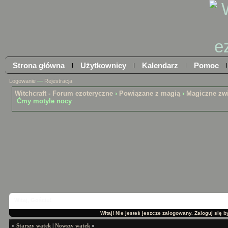
Strona główna
Użytkownicy
Kalendarz
Pomoc
Logowanie
—
Rejestracja
Witchcraft - Forum ezoteryczne
›
Powiązane z magią
›
Magiczne zwi
Ćmy motyle nocy
Witaj, Gościu!
Witaj! Nie jesteś jeszcze zalogowany. Zaloguj się by
«
Starszy wątek
|
Nowszy wątek
»