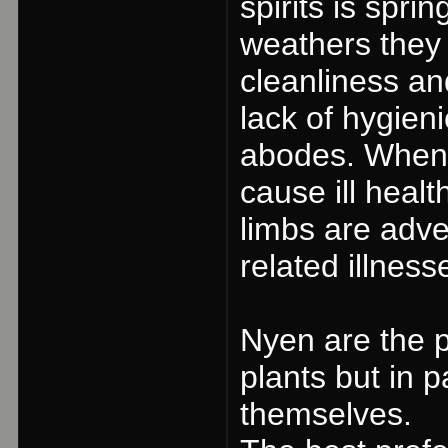
spirits is spr
weathers they r
cleanliness an
lack of hygieni
abodes. When t
cause ill health
limbs are adv
related illness
Nyen are the p
plants but in p
themselves.