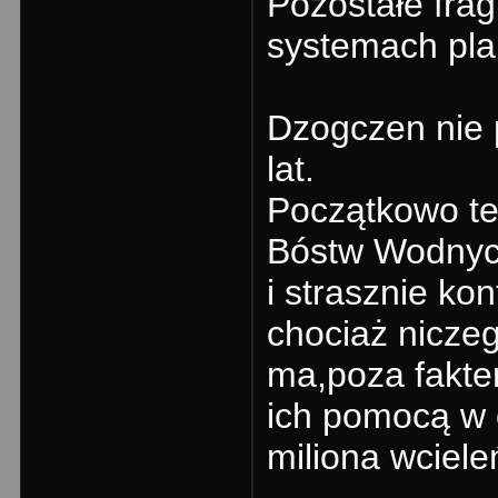
Pozostałe fra
systemach pla
Dzogczen nie 
lat.
Początkowo te
Bóstw Wodnyc
i strasznie ko
chociaż nicze
ma,poza fakte
ich pomocą w 
miliona wciele