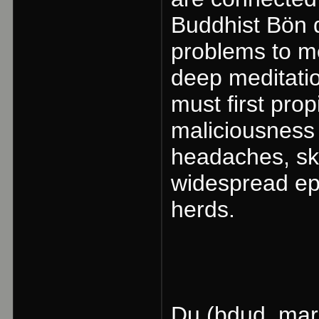
Buddhist Bön d
problems to me
deep meditatio
must first pro
maliciousness
headaches, ski
widespread ep
herds.
Du (bdud, mar