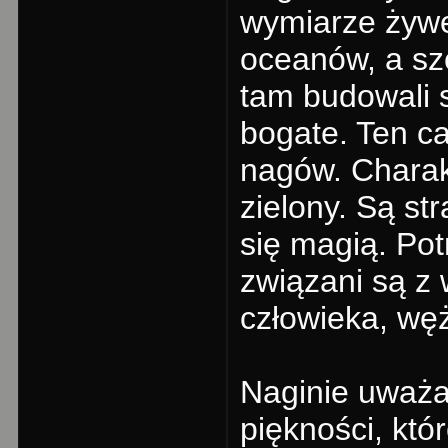
wymiarze żywej
oceanów, a szc
tam budowali s
bogate. Ten c
nagów. Charak
zielony. Są str
się magią. Pot
związani są z 
człowieka, węż
Naginie uważa
piękności, kt