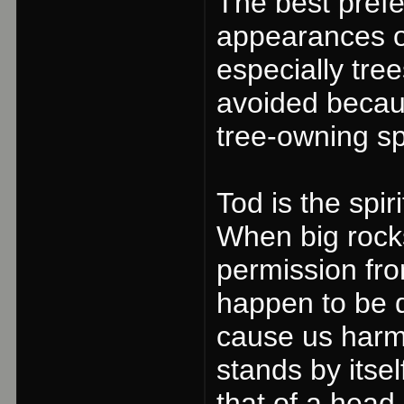
The best prefe
appearances of
especially tre
avoided becau
tree-owning spi
Tod is the spir
When big rock
permission fro
happen to be dw
cause us harm. 
stands by itsel
that of a head,