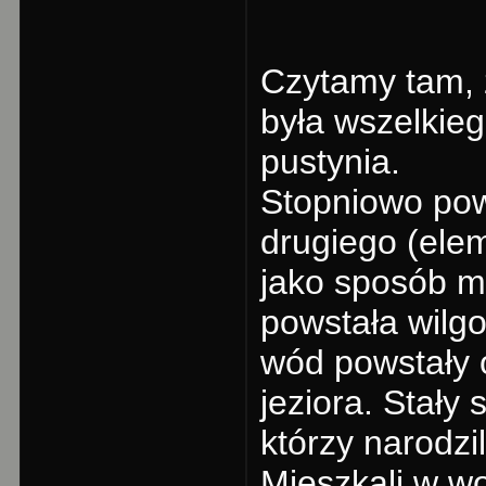
Czytamy tam, 
była wszelkieg
pustynia.
Stopniowo pow
drugiego (ele
jako sposób ma
powstała wilg
wód powstały o
jeziora. Stały
którzy narodzi
Mieszkali w w