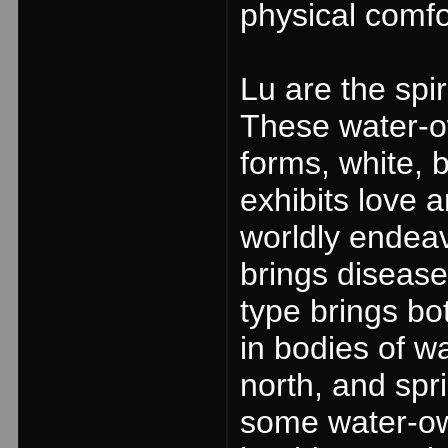
physical comfo
Lu are the spir
These water-ow
forms, white, 
exhibits love 
worldly endea
brings disease
type brings bo
in bodies of w
north, and spr
some water-ow