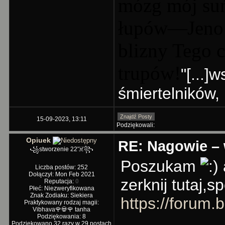
mózg mój suń
łupów—Jeno ws
blizny Tego 
trupów!
"[...]
śmiertelników,
Znajdź Posty
15-09-2023, 13:11
Podziękowali:
Opiuek
RE: Nagowie – 
꧁stworzenie 22'☠️꧂
Poszukam
Liczba postów: 252
Dołączył: Mon Feb 2021
zerknij tutaj,s
Reputacja:
0
Płeć: Niezweryfikowana
Znak Zodiaku: Siekiera
https://forum
Praktykowany rodzaj magii:
Vibhava🌹💀🌹 tanha
Podziękowania: 8
Podziękowano 32 razy w 29 postach