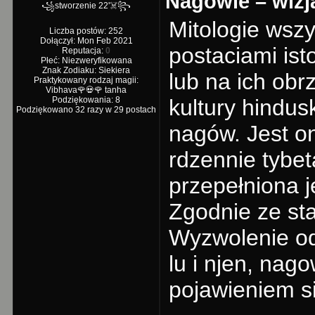
Nagowie – wizj
꧁stworzenie 22'☠️꧂
Mitologie wszy
Liczba postów: 252
Dołączył: Mon Feb 2021
postaciami is
Reputacja:
0
Płeć: Niezweryfikowana
Znak Zodiaku: Siekiera
lub na ich ob
Praktykowany rodzaj magii:
Vibhava🌹💀🌹 tanha
Podziękowania: 8
kultury hindusk
Podziękowano 32 razy w 29 postach
nagów. Jest o
rdzennie tybet
przepełniona j
Zgodnie ze st
Wyzwolenie od
lu i njen, nago
pojawieniem si