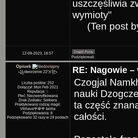
uszczęśliwia z
wymioty"
(Ten post b
Znajdź Posty
12-09-2023, 16:57
Podziękowali:
Opiuek
RE: Nagowie – 
꧁stworzenie 22'☠️꧂
Czogjal Namkh
Liczba postów: 252
Dołączył: Mon Feb 2021
nauki Dzogcz
Reputacja:
0
Płeć: Niezweryfikowana
Znak Zodiaku: Siekiera
ta część znana
Praktykowany rodzaj magii:
Vibhava🌹💀🌹 tanha
Podziękowania: 8
całości.
Podziękowano 32 razy w 29 postach