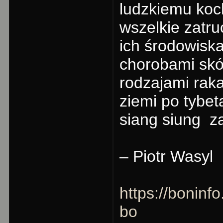
ludzkiemu koc
wszelkie zatr
ich środowiska
chorobami sk
rodzajami rak
ziemi po tybet
siang siung z
– Piotr Wasyl
https://boninf
bo