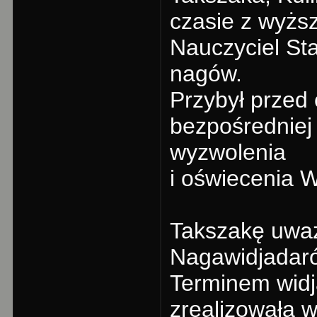
czasie z wyżs
Nauczyciel Sta
nagów.
Przybył przed 
bezpośredniej 
wyzwolenia
i oświecenia 
Takszakę uważ
Nagawidjadar
Terminem widja
zrealizowała 