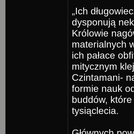
„Ich długowiec
dysponują nekt
Królowie nagó
materialnych w
ich pałace obfi
mitycznym kle
Czintamani- n
formie nauk o
buddów, które
tysiąclecia.
Głównych powo