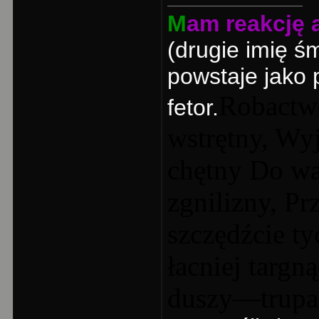
M
am reakcję a
(drugie imię ś
powstaje jako 
Robactw
fetor.
wstrętny, Wy
chętny Do wa
zgnilizny, P
szczędźcie t
łacniej targn
duszy—trupa