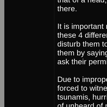
there.
It is important
these 4 differe
disturb them t
them by saying
ask their perm
Due to improp
forced to wit
tsunamis, hurr
of unheard of