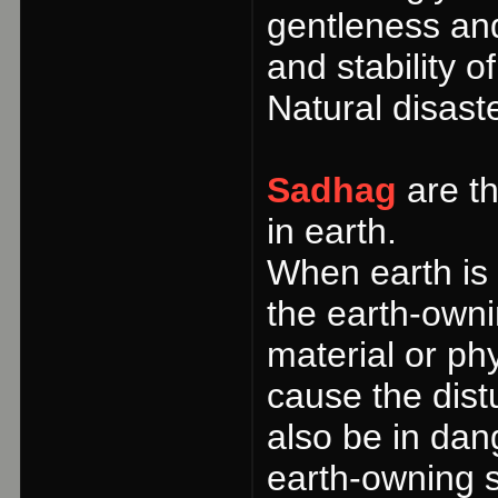
gentleness and
and stability o
Natural disast
Sadhag
are th
in earth.
When earth is d
the earth-ownin
material or ph
cause the dist
also be in dan
earth-owning sp