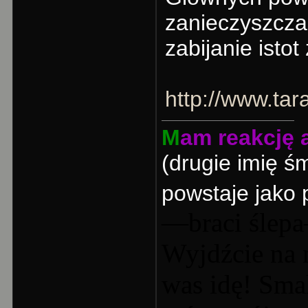
zanieczyszcza
zabijanie isto
http://www.ta
M
am reakcję a
(drugie imię ś
powstaje jako p
—braci ślepa
Wyjdźcie na 
was idę! Sma