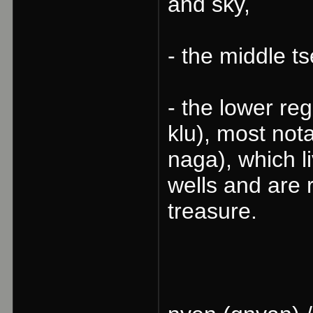
and sky,
- the middle ts
- the lower re
klu), most not
naga), which li
wells and are 
treasure.