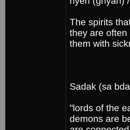
nyen (gnyan) /
The spirits tha
they are often
them with sic
Sadak (sa bda
"lords of the 
demons are be
are connected 