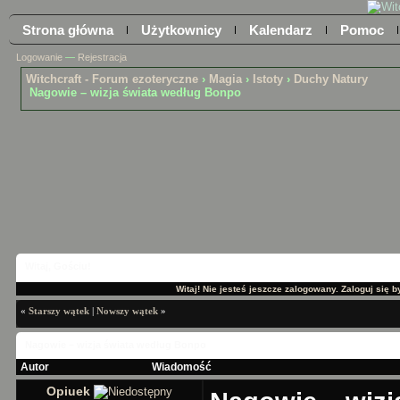
Strona główna
Użytkownicy
Kalendarz
Pomoc
Logowanie
—
Rejestracja
Witchcraft - Forum ezoteryczne
›
Magia
›
Istoty
›
Duchy Natury
Nagowie – wizja świata według Bonpo
Witaj, Gościu!
Witaj! Nie jesteś jeszcze zalogowany. Zaloguj się by
«
Starszy wątek
|
Nowszy wątek
»
Nagowie – wizja świata według Bonpo
Autor
Wiadomość
Opiuek