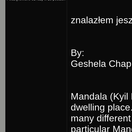
znalazłem jes
By:
Geshela Chap
Mandala (Kyil
dwelling place
many different
particular Ma