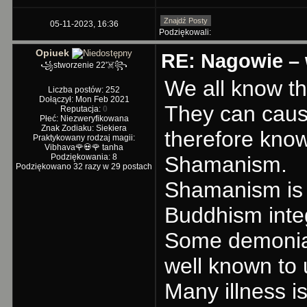
Znajdź Posty
05-11-2023, 16:36
Podziękowali:
Opiuek
RE: Nagowie – 
꧁stworzenie 22'☠️꧂
We all know the
Liczba postów: 252
Dołączył: Mon Feb 2021
They can caus
Reputacja:
0
Płeć: Niezweryfikowana
Znak Zodiaku: Siekiera
therefore kno
Praktykowany rodzaj magii:
Vibhava🌹💀🌹 tanha
Podziękowania: 8
Shamanism.
Podziękowano 32 razy w 29 postach
Shamanism is 
Buddhism integ
Some demoniaca
well known to 
Many illness i