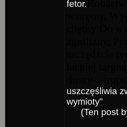
Robactw
fetor.
wstrętny, Wy
chętny Do wa
zgnilizny, P
szczędźcie t
łacniej targn
duszy—trupa
uszczęśliwia z
wymioty"
(Ten post b