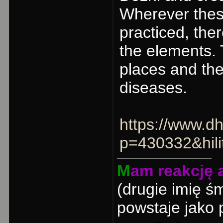
Wherever these
practiced, the
the elements.
places and the
diseases.
https://www.d
p=430332&hil
M
am reakcję a
(drugie imię ś
powstaje jako 