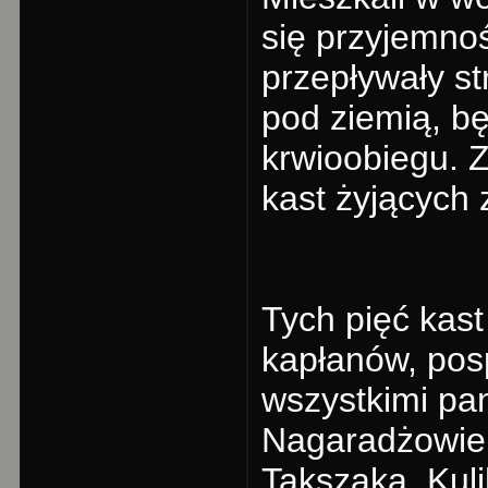
się przyjemnoś
przepływały st
pod ziemią, b
krwioobiegu. Z
kast żyjących 
Tych pięć kast
kapłanów, pos
wszystkimi pa
Nagaradżowie:
Takszaka, Kul