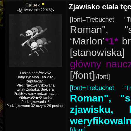
Opiuek
Zjawisko ciała tę
꧁stworzenie 22'☠️꧂
[font=Trebuchet, "
Roman", "s
‘Marlon’
*1*
br
[stanowiska
główny naucz
[/font]
Liczba postów: 252
[/font]
Dołączył: Mon Feb 2021
Reputacja:
0
Płeć: Niezweryfikowana
[font=Trebuchet, "
Znak Zodiaku: Siekiera
Praktykowany rodzaj magii:
Roman", "s
Vibhava🌹💀🌹 tanha
Podziękowania: 8
Podziękowano 32 razy w 29 postach
zjawisku,
weryfikowaln
[/font]