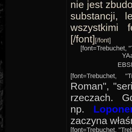
nie jest zbud
substancji, 
wszystkimi f
[/font]
[/font]
[font=Trebuchet, "
YA
EBSM
[font=Trebuchet, "
Roman", "ser
rzeczach. G
np.
Lopone
zaczyna właśni
[font=Trebuchet, "Treb