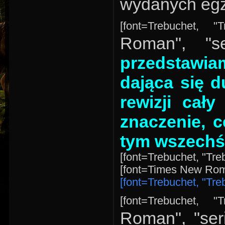
wydanych egze
[font=Trebuchet, "
Roman", "s
przedstawi
dająca się d
rewizji cał
znaczenie, 
tym wszechś
[font=Trebuchet, "Treb
[font=Times New Roma
[font=Trebuchet, "Treb
[font=Trebuchet, "
Roman", "ser