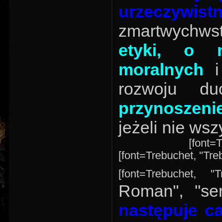
urzeczywistn
zmartwychwst
etyki
, o n
moralnych
i 
rozwoju d
przynoszenie
jeżeli nie ws
[font=T
[font=Trebuchet, "Treb
[font=Trebuchet, "
Roman", "se
następuje ca