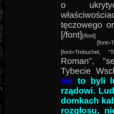
o ukrytyc
właściwościa
tęczowego ora
[/font]
[/font]
[font=T
[font=Trebuchet, "
Roman", "s
Tybecie Ws
się
to byli 
rządowi. Lud
domkach kabi
rozgłosu, ni