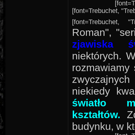
[font=T
[font=Trebuchet, "Treb
[font=Trebuchet, "
Roman", "seri
zjawiska św
niektórych. 
rozmawiamy św
zwyczajnych 
niekiedy kwa
światło m
kształtów.
Zd
budynku, w kt