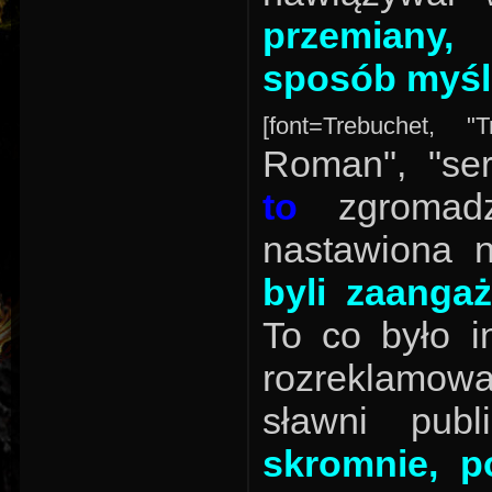
przemiany, 
sposób myśl
[font=Trebuchet, "
Roman", "ser
to
zgromadzi
nastawiona 
byli zaangaż
To co było in
rozreklamowa
sławni publ
skromnie, p