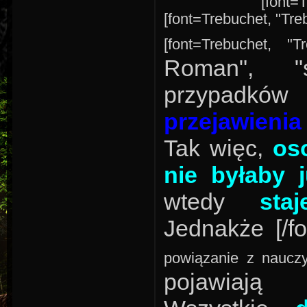
[font=T
[font=Trebuchet, "Treb
[font=Trebuchet, "T
Roman", "
przypadk
przejawienia
Tak więc,
os
nie byłaby 
wtedy
sta
Jednakże [/fo
powiązanie z nauczy
pojawia