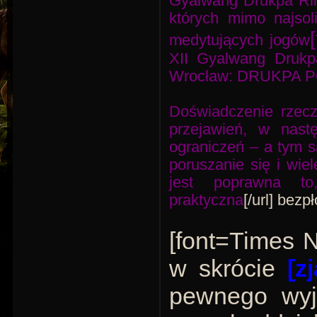
Gyalwang Drukpa Rin
których mimo najsol
medytujących jogów
XII Gyalwang Drukp
Wrocław: DRUKPA 
Doświadczenie rzeczy
przejawień, w nast
ograniczeń – a tym s
poruszanie się i wie
jest poprawna to
praktyczna
[/url] bezp
[font=Times N
w skrócie
[z
pewnego wyja