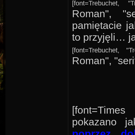
[font=Trebuchet, "
Roman", "ser
pamiętacie j
to przyjęli… j
[font=Trebuchet, "T
Roman", "serif]
[font=Times
pokazano j
poprzez do