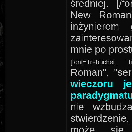
średniej. [/fo
New Roman",
inżynierem 
zainteresowa
mnie po prost
[font=Trebuchet, "
Roman", "seri
wieczoru j
paradygmat
nie wzbudz
stwierdzenie
może się z