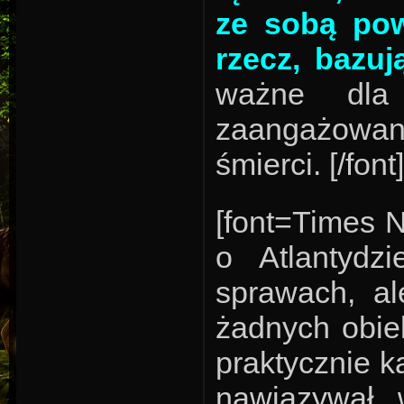
ze sobą pow
rzecz, bazuj
ważne dla 
zaangażow
śmierci. [/font]
[font=Times N
o Atlantydz
sprawach, al
żadnych obie
praktycznie 
nawiązywał