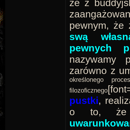
ze z buddyjs
zaangażowani
pewnym, że 
swą własną
pewnych pr
nazywamy p
zarówno z um
określonego proce
[fon
filozoficznego
pustki
, reali
o to, 
uwarunkowan