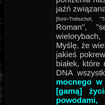
jaźń związana 
[font=Trebuchet, "
Roman", "se
wielorybach,
Myślę, że wie
jakieś pokre
białek, któr
DNA wszystk
mocnego w t
[gamą] życ
powodami