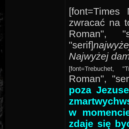
[font=Times
zwracać na to
Roman", "se
"serif]
najwyże
Najwyżej dam
[font=Trebuchet, "
Roman", "seri
poza Jezus
zmartwychwst
w momencie 
zdaje się by