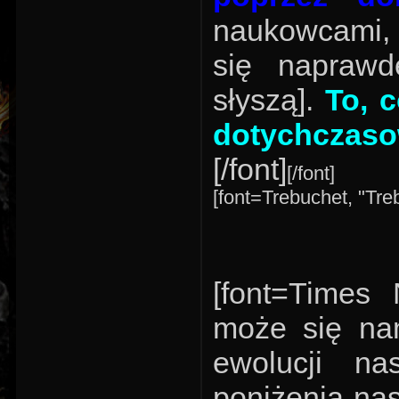
naukowcami, t
się naprawd
słyszą].
To, 
dotychczaso
[/font]
[/font]
[font=Trebuchet, "Treb
[font=Times 
może się na
ewolucji na
poniżenia na