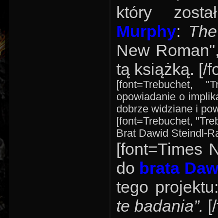
który zos
Murphy
:
The
New Roman", "
tą książką. [/f
[font=Trebuchet, "
opowiadanie o implik
dobrze widziane i pow
[font=Trebuchet, "Treb
Brat Dawid Steindl-R
[font=Times 
do
brata Daw
tego projektu
te badania”.
[