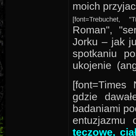
moich przyjac
[font=Trebuchet, "
Roman", "se
Jorku – jak 
spotkaniu po
ukojenie (an
[font=Times 
gdzie dawał
badaniami po
entuzjazmu 
tęczowe, cia