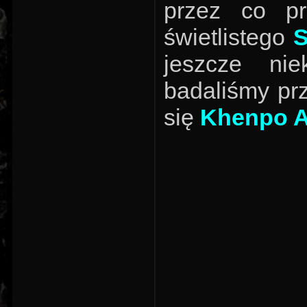
przez co p
świetlistego
jeszcze ni
badaliśmy pr
się
Khenpo 