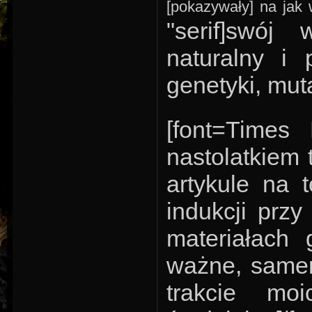
[pokazywały] na jak 
"serif]swój
naturalny i 
genetyki, muta
[font=Times
nastolatkiem
artykule na 
indukcji prz
materiałach 
ważne, same
trakcie mo