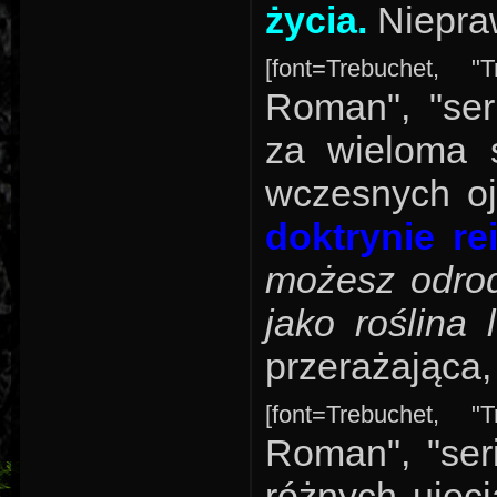
życia.
Niepra
[font=Trebuchet, "
Roman", "ser
za wieloma s
wczesnych oj
doktrynie re
możesz odrod
jako roślina
przerażająca, 
[font=Trebuchet, "
Roman", "ser
różnych ujęc