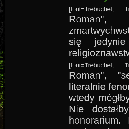
[font=Trebuchet, "
Roman", "
zmartwychwst
się jedyni
religioznawst
[font=Trebuchet, "
Roman", "ser
literalnie fe
wtedy mógłby
Nie dostał
honorarium. 