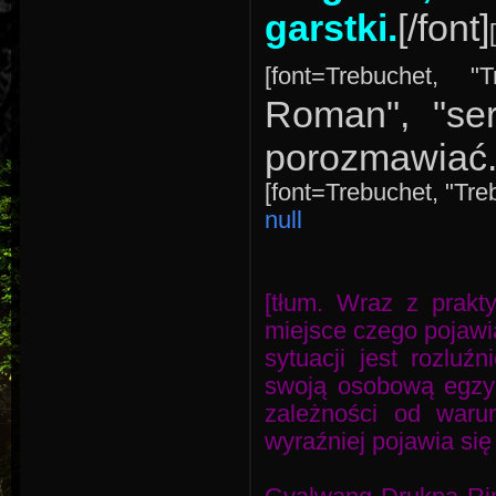
garstki.
[/font]
[font=Trebuchet, "
Roman", "ser
porozmawiać.[
[font=Trebuchet, "Treb
null
[tłum. Wraz z prakt
miejsce czego pojawi
sytuacji jest rozlu
swoją osobową egzys
zależności od warun
wyraźniej pojawia się