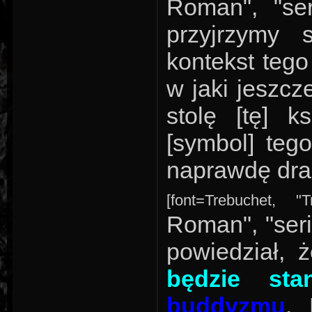
Roman", "ser
przyjrzymy 
kontekst teg
w jaki jeszcz
stolę [tę] 
[symbol] teg
naprawdę dra
[font=Trebuchet, "
Roman", "seri
powiedział,
będzie st
buddyzmu
. 