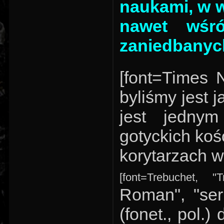
naukami, w w
nawet wśró
zaniedbanyc
[font=Times 
byliśmy jest 
jest jednym
gotyckich ko
korytarzach wy
[font=Trebuchet, "
Roman", "seri
(fonet., pol.