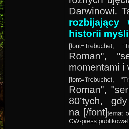
Darwinowi. T
rozbijając
historii myśl
[font=Trebuchet, "
Roman", "se
momentami i w
[font=Trebuchet, "T
Roman", "ser
80’tych, gd
na [/font]
temat o
CW-press publikował 