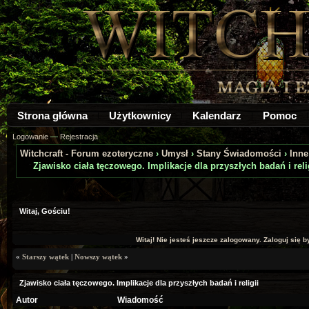
Strona główna
Użytkownicy
Kalendarz
Pomoc
Logowanie
—
Rejestracja
Witchcraft - Forum ezoteryczne
›
Umysł
›
Stany Świadomości
›
Inne
Zjawisko ciała tęczowego. Implikacje dla przyszłych badań i reli
a: 0
Witaj, Gościu!
Witaj! Nie jesteś jeszcze zalogowany. Zaloguj się by
«
Starszy wątek
|
Nowszy wątek
»
Zjawisko ciała tęczowego. Implikacje dla przyszłych badań i religii
Autor
Wiadomość