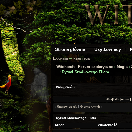
Strona główna
Użytkownicy
Logowanie
—
Rejestracja
Witchcraft - Forum ezoteryczne
›
Magia
›
Rytuał Środkowego Filara
Witaj, Gościu!
Witaj! Nie jesteś 
«
Starszy wątek
|
Nowszy wątek
»
Rytuał Środkowego Filara
Autor
Wiadomość