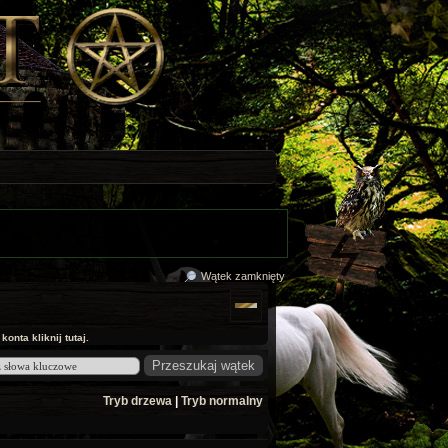
Wątek zamknięty
onta kliknij tutaj.
Tryb drzewa
|
Tryb normalny