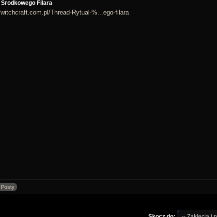
 Środkowego Filara
//witchcraft.com.pl/Thread-Rytual-%...ego-filara
 Posty
Skocz do: