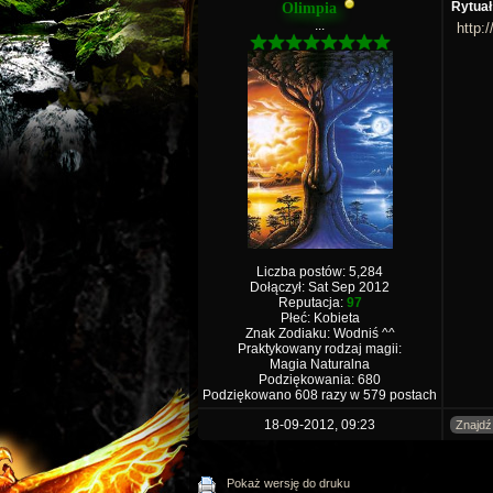
Rytuał
Olimpia
...
http:
Liczba postów: 5,284
Dołączył: Sat Sep 2012
Reputacja:
97
Płeć: Kobieta
Znak Zodiaku: Wodniś ^^
Praktykowany rodzaj magii:
Magia Naturalna
Podziękowania: 680
Podziękowano 608 razy w 579 postach
18-09-2012, 09:23
Znajdź
Pokaż wersję do druku