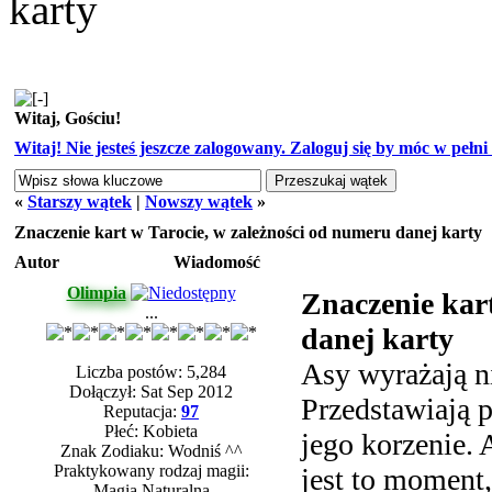
karty
Witaj, Gościu!
Witaj! Nie jesteś jeszcze zalogowany. Zaloguj się by móc w pełni k
«
Starszy wątek
|
Nowszy wątek
»
Znaczenie kart w Tarocie, w zależności od numeru danej karty
Autor
Wiadomość
Olimpia
Znaczenie kar
...
danej karty
Asy wyrażają n
Liczba postów: 5,284
Dołączył: Sat Sep 2012
Przedstawiają 
Reputacja:
97
Płeć: Kobieta
jego korzenie. 
Znak Zodiaku: Wodniś ^^
Praktykowany rodzaj magii:
jest to moment
Magia Naturalna