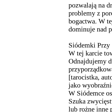
pozwalają na dr
problemy z por
bogactwa. W tej
dominuje nad p
Siódemki Przy 
W tej karcie t
Odnajdujemy d
przyporządkowan
[tarocistka, au
jako wyobraźni
W Siódemce oso
Szuka zwycięst
lub rożne inne 