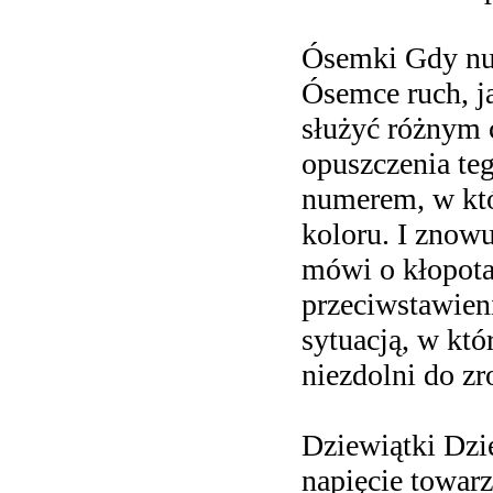
Ósemki Gdy num
Ósemce ruch, j
służyć różnym 
opuszczenia teg
numerem, w któ
koloru. I znow
mówi o kłopotac
przeciwstawieni
sytuacją, w któ
niezdolni do z
Dziewiątki Dzi
napięcie towar