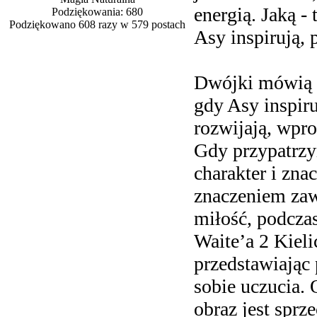
energią. Jaką -
Podziękowania: 680
Podziękowano 608 razy w 579 postach
Asy inspirują, 
Dwójki mówią o
gdy Asy inspiru
rozwijają, wpr
Gdy przypatrzym
charakter i zna
znaczeniem zaw
miłość, podczas
Waite’a 2 Kiel
przedstawiając 
sobie uczucia.
obraz jest sprz