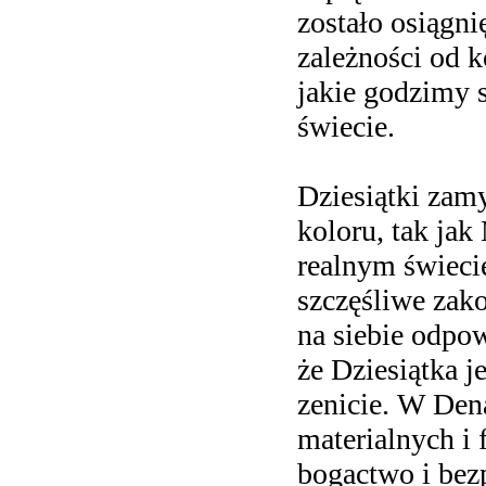
zostało osiągni
zależności od 
jakie godzimy 
świecie.
Dziesiątki zam
koloru, tak jak
realnym świeci
szczęśliwe zak
na siebie odpo
że Dziesiątka j
zenicie. W Den
materialnych i
bogactwo i bez