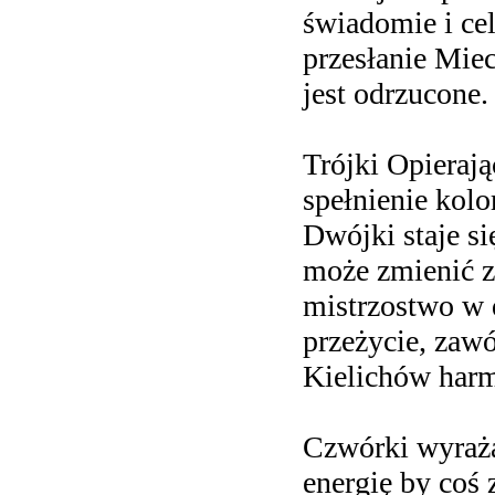
świadomie i ce
przesłanie Mie
jest odrzucone.
Trójki Opierają
spełnienie kol
Dwójki staje s
może zmienić z
mistrzostwo w 
przeżycie, zaw
Kielichów harm
Czwórki wyraża
energię by coś