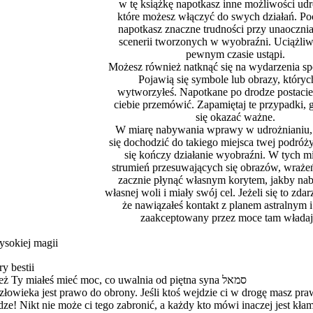
w tę książkę napotkasz inne możliwości udr
które możesz włączyć do swych działań. P
napotkasz znaczne trudności przy unaocznia
scenerii tworzonych w wyobraźni. Uciążliw
pewnym czasie ustąpi.
Możesz również natknąć się na wydarzenia sp
Pojawią się symbole lub obrazy, któryc
wytworzyłeś. Napotkane po drodze postaci
ciebie przemówić. Zapamiętaj te przypadki,
się okazać ważne.
W miarę nabywania wprawy w udrożnianiu,
się dochodzić do takiego miejsca twej podróż
się kończy działanie wyobraźni. W tych m
strumień przesuwających się obrazów, wrażeń
zacznie płynąć własnym korytem, jakby nab
własnej woli i miały swój cel. Jeżeli się to zdar
że nawiązałeś kontakt z planem astralnym i
zaakceptowany przez moce tam władaj
ysokiej magii
y bestii
Dziś zżera mnie męka,Bo przecież Ty miałeś mieć moc, co uwalnia od piętna syna סמאל
wieka jest prawo do obrony. Jeśli ktoś wejdzie ci w drogę masz praw
odze! Nikt nie może ci tego zabronić, a każdy kto mówi inaczej jest kła