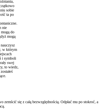
ożniania,
oczątkowo
niu sobie
ość ta po
ontaniczne.
h nie
e mogą do
 gdyż mogą
 nauczysz
y, w którym
iejscach
 i symboli
rały swej
zy, to wiedz,
 zostałeś
ące.
o zemścić się z całą bezwzględnością. Odpłać mu po stokroć, a
mcą.