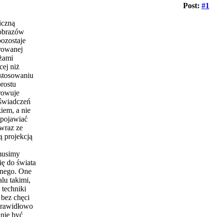
Post:
#1
iczną
 obrazów
ozostaje
erowanej
żami
cej niż
stosowaniu
prostu
rowuje
świadczeń
kiem, a nie
 pojawiać
 wraz ze
ą projekcją
musimy
ę do świata
nnego. One
alu takimi,
 techniki
bez chęci
Prawidłowo
nie być