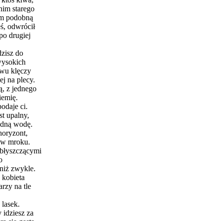
 nim starego
em podobną
eś, odwrócił
po drugiej
dzisz do
wysokich
awu klęczy
j na plecy.
, z jednego
iemię.
odaje ci.
st upalny,
łodną wodę.
horyzont,
ą w mroku.
 błyszczącymi
o
niż zwykle.
 kobieta
rzy na tle
 lasek.
 idziesz za