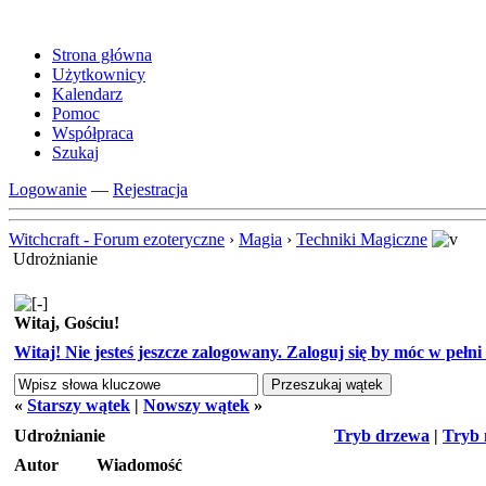
Strona główna
Użytkownicy
Kalendarz
Pomoc
Współpraca
Szukaj
Logowanie
—
Rejestracja
Witchcraft - Forum ezoteryczne
›
Magia
›
Techniki Magiczne
Udrożnianie
Witaj, Gościu!
Witaj! Nie jesteś jeszcze zalogowany. Zaloguj się by móc w pełni k
«
Starszy wątek
|
Nowszy wątek
»
Udrożnianie
Tryb drzewa
|
Tryb 
Autor
Wiadomość