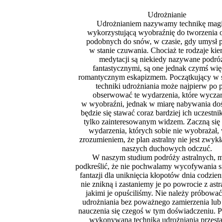
Udrożnianie
Udrożnianiem nazywamy technikę mag
wykorzystującą wyobraźnię do tworzenia
podobnych do snów, w czasie, gdy umysł p
w stanie czuwania. Chociaż te rodzaje ki
medytacji są niekiedy nazywane podró
fantastycznymi, są one jednak czymś wię
romantycznym eskapizmem. Początkujący w 
techniki udrożniania może najpierw po 
obserwować te wydarzenia, które wycza
w wyobraźni, jednak w miarę nabywania do
będzie się stawać coraz bardziej ich uczestni
tylko zainteresowanym widzem. Zaczną się
wydarzenia, których sobie nie wyobrażał,
zrozumieniem, że plan astralny nie jest zwykł
naszych duchowych odczuć.
W naszym studium podróży astralnych, 
podkreślić, że nie pochwalamy wycofywania si
fantazji dla uniknięcia kłopotów dnia codzie
nie znikną i zastaniemy je po powrocie z astr
jakimi je opuściliśmy. Nie należy próbować
udrożniania bez poważnego zamierzenia lub 
nauczenia się czegoś w tym doświadczeniu. 
wykonywana technika udrożniania przesta