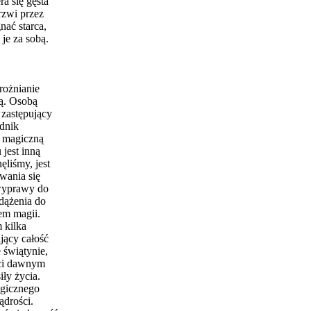
a się gęsta
rzwi przez
nać starca,
 je za sobą.
rożnianie
dą. Osobą
 zastępujący
odnik
ę magiczną
jest inną
ęliśmy, jest
wania się
 wyprawy do
 dążenia do
em magii.
 kilka
jący całość
 świątynie,
zci dawnym
ły życia.
agicznego
ądrości.