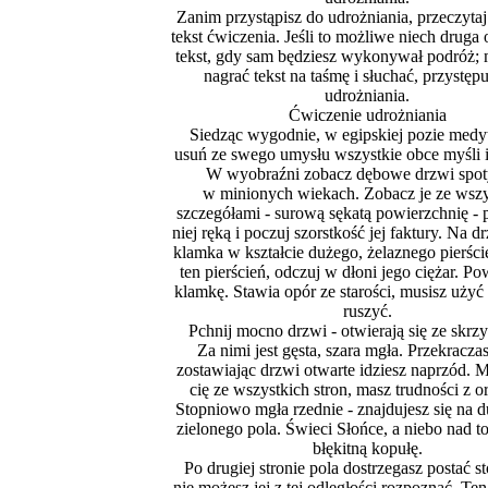
Zanim przystąpisz do udrożniania, przeczytaj
tekst ćwiczenia. Jeśli to możliwe niech druga 
tekst, gdy sam będziesz wykonywał podróż; 
nagrać tekst na taśmę i słuchać, przystęp
udrożniania.
Ćwiczenie udrożniania
Siedząc wygodnie, w egipskiej pozie medyt
usuń ze swego umysłu wszystkie obce myśli i
W wyobraźni zobacz dębowe drzwi spo
w minionych wiekach. Zobacz je ze wszy
szczegółami - surową sękatą powierzchnię - 
niej ręką i poczuj szorstkość jej faktury. Na d
klamka w kształcie dużego, żelaznego pierści
ten pierścień, odczuj w dłoni jego ciężar. Po
klamkę. Stawia opór ze starości, musisz użyć s
ruszyć.
Pchnij mocno drzwi - otwierają się ze skrz
Za nimi jest gęsta, szara mgła. Przekracza
zostawiając drzwi otwarte idziesz naprzód. M
cię ze wszystkich stron, masz trudności z or
Stopniowo mgła rzednie - znajdujesz się na d
zielonego pola. Świeci Słońce, a niebo nad t
błękitną kopułę.
Po drugiej stronie pola dostrzegasz postać st
nie możesz jej z tej odległości rozpoznać. Ten