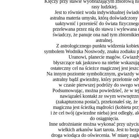
Klęczy przy stawie wyobrażającym zbiorową n
rasy ludzkiej.
Jest to również woda indywidualnej świad
astralna materia umysłu, którą doświadczon
uaktywnić i przenieść do świata fizyczne
przelewana przez nią do stawu i wylewana 
świadczy, że panuje ona nad tym zbiornikie
astralnej.
Z astrologicznego punktu widzenia kobieta
symbolem Wodnika Nosiwody, znaku zodiaku p
Uranowi, planecie magów. Gwiazd
błyszczące tak jaskrawo na niebie wskazują
ostateczny cel na ścieżce magicznej jest jesz
Na innym poziomie symbolicznym, gwiazdy wy
astralny bądź gwiezdny, który przelotnie od
w czasie pierwszej podróży do swego wn
Podsumowując, można powiedzieć, że w te
nawiązałeś kontakt ze swym wewnętrzn
(zakapturzona postać), przekonałeś się, że
magiczna jest ścieżką mądrości (kobieta prz
i że cel twój (gwiezdne nieba) jest odległy, 
do osiągnięcia.
Inne udrożnianie można wykonać przy użyciu
wielkich arkanów kart tarota. Jest to bez
droga wiodąca do oświecenia. W miarę zagłę