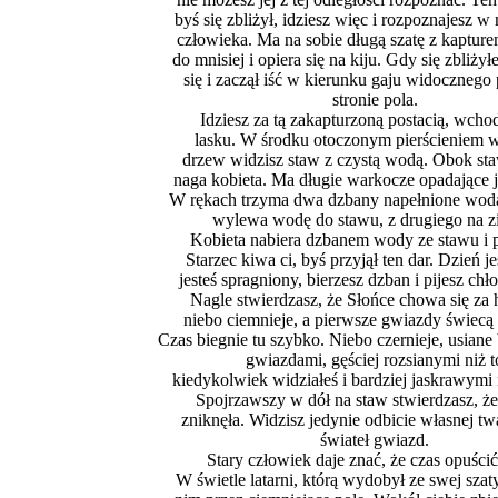
byś się zbliżył, idziesz więc i rozpoznajesz w
człowieka. Ma na sobie długą szatę z kaptur
do mnisiej i opiera się na kiju. Gdy się zbliżył
się i zaczął iść w kierunku gaju widocznego 
stronie pola.
Idziesz za tą zakapturzoną postacią, wcho
lasku. W środku otoczonym pierścieniem 
drzew widzisz staw z czystą wodą. Obok st
naga kobieta. Ma długie warkocze opadające je
W rękach trzyma dwa dzbany napełnione wodą
wylewa wodę do stawu, z drugiego na z
Kobieta nabiera dzbanem wody ze stawu i p
Starzec kiwa ci, byś przyjął ten dar. Dzień je
jesteś spragniony, bierzesz dzban i pijesz ch
Nagle stwierdzasz, że Słońce chowa się za 
niebo ciemnieje, a pierwsze gwiazdy świec
Czas biegnie tu szybko. Niebo czernieje, usiane
gwiazdami, gęściej rozsianymi niż t
kiedykolwiek widziałeś i bardziej jaskrawymi 
Spojrzawszy w dół na staw stwierdzasz, że
zniknęła. Widzisz jedynie odbicie własnej twa
świateł gwiazd.
Stary człowiek daje znać, że czas opuścić
W świetle latarni, którą wydobył ze swej szaty