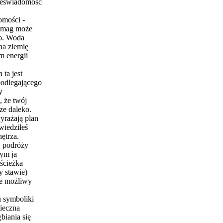
ieświadomość
omości -
y mag może
go. Woda
na ziemię
m energii
 ta jest
odlegającego
y
, że twój
cze daleko.
rażają plan
wiedziłeś
ętrza.
j podróży
ym ja
 ścieżka
y stawie)
ale możliwy
 symboliki
pieczna
biania się