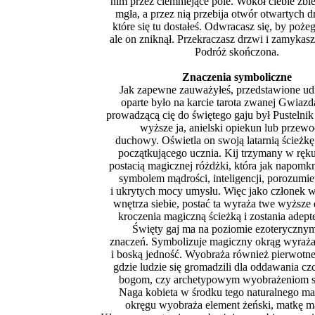
nim przez ciemniejące pole. Wokół ciebie zbier
mgła, a przez nią przebija otwór otwartych d
które się tu dostałeś. Odwracasz się, by pożeg
ale on zniknął. Przekraczasz drzwi i zamykasz
Podróż skończona.
Znaczenia symboliczne
Jak zapewne zauważyłeś, przedstawione ud
oparte było na karcie tarota zwanej Gwiaz
prowadzącą cię do świętego gaju był Pustelnik
wyższe ja, anielski opiekun lub przew
duchowy. Oświetla on swoją latarnią ścieżk
początkującego ucznia. Kij trzymany w ręku 
postacią magicznej różdżki, która jak napomkn
symbolem mądrości, inteligencji, porozumie
i ukrytych mocy umysłu. Więc jako członek
wnętrza siebie, postać ta wyraża twe wyższe
kroczenia magiczną ścieżką i zostania adept
Święty gaj ma na poziomie ezoterycznym
znaczeń. Symbolizuje magiczny okrąg wyraża
i boską jedność. Wyobraża również pierwotne
gdzie ludzie się gromadzili dla oddawania c
bogom, czy archetypowym wyobrażeniom si
Naga kobieta w środku tego naturalnego m
okręgu wyobraża element żeński, matkę m