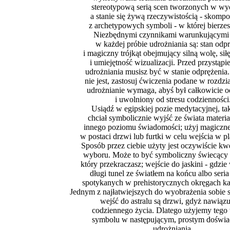
stereotypową serią scen tworzonych w wy
a stanie się żywą rzeczywistością - skom
z archetypowych symboli - w której bierzes
Niezbędnymi czynnikami warunkującymi
w każdej próbie udrożniania są: stan odp
i magiczny trójkąt obejmujący silną wolę, sił
i umiejętność wizualizacji. Przed przystąp
udrożniania musisz być w stanie odprężenia. 
nie jest, zastosuj ćwiczenia podane w rozdzia
udrożnianie wymaga, abyś był całkowicie 
i uwolniony od stresu codzienności
Usiądź w egipskiej pozie medytacyjnej, ta
chciał symbolicznie wyjść ze świata materi
innego poziomu świadomości; użyj magiczn
w postaci drzwi lub furtki w celu wejścia w pl
Sposób przez ciebie użyty jest oczywiście kw
wyboru. Może to być symboliczny świecący si
który przekraczasz; wejście do jaskini - gdzie
długi tunel ze światłem na końcu albo seria
spotykanych w prehistorycznych okręgach k
Jednym z najłatwiejszych do wyobrażenia sobie
wejść do astralu są drzwi, gdyż nawiązu
codziennego życia. Dlatego użyjemy tego 
symbolu w następującym, prostym doświa
udrożniania.