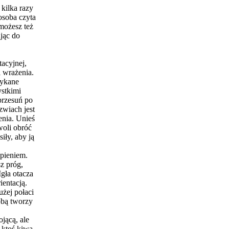
 kilka razy
osoba czyta
możesz też
ując do
acyjnej,
 wrażenia.
tykane
stkimi
przesuń po
rzwiach jest
enia. Unieś
woli obróć
iły, aby ją
ypieniem.
sz próg,
gła otacza
ientacją.
użej połaci
obą tworzy
ojącą, ale
 ktoś kiwa,