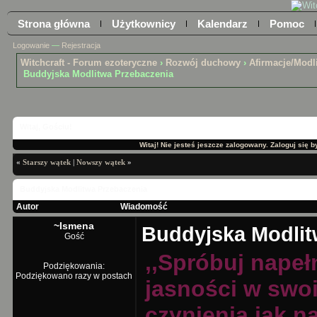
Strona główna
Użytkownicy
Kalendarz
Pomoc
Logowanie
—
Rejestracja
Witchcraft - Forum ezoteryczne
›
Rozwój duchowy
›
Afirmacje/Modl
Buddyjska Modlitwa Przebaczenia
Witaj, Gościu!
Witaj! Nie jesteś jeszcze zalogowany. Zaloguj się by
«
Starszy wątek
|
Nowszy wątek
»
Buddyjska Modlitwa Przebaczenia
Autor
Wiadomość
~Ismena
Buddyjska Modlit
Gość
,,Spróbuj napeł
Podziękowania:
Podziękowano razy w postach
jasności w swoi
czynienia jak na