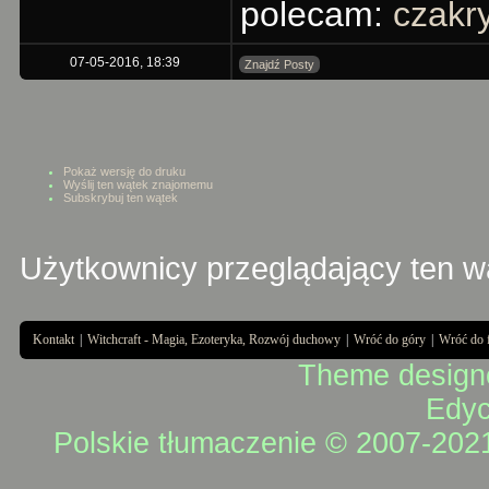
polecam:
czakr
07-05-2016, 18:39
Znajdź Posty
Pokaż wersję do druku
Wyślij ten wątek znajomemu
Subskrybuj ten wątek
Użytkownicy przeglądający ten wą
Kontakt
|
Witchcraft - Magia, Ezoteryka, Rozwój duchowy
|
Wróć do góry
|
Wróć do 
Theme design
Edyc
Polskie tłumaczenie © 2007-20