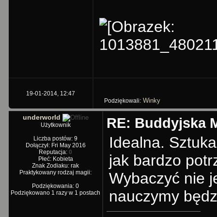
19-01-2014, 12:47
Winky
Podziękowali:
underworld
RE: Buddyjska M
Użytkownik
Idealna. Sztuka
Liczba postów: 9
Dołączył: Fri May 2016
Reputacja:
0
jak bardzo pot
Płeć: Kobieta
Znak Zodiaku: rak
Praktykowany rodzaj magii:
Wybaczyć nie je
Podziękowania: 0
nauczymy będzie
Podziękowano 1 razy w 1 postach