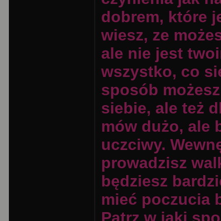
dobrem, które j
wiesz, ze możes
ale nie jest tw
wszystko, co się
sposób możesz r
siebie, ale też
mów dużo, ale 
uczciwy. Wewnęt
prowadzisz walk
będziesz bardzi
mieć poczucia b
Patrz w jaki s