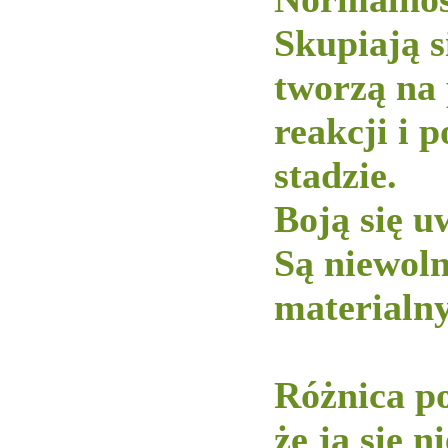
Skupiają s
tworzą na
reakcji i 
stadzie.
Boją się u
Są niewol
materialny
-----------
Różnica po
że ja sie 