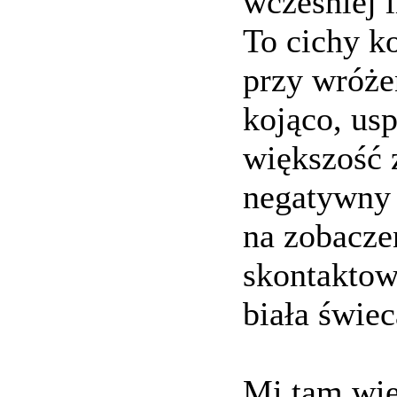
wcześniej 
To cichy k
przy wróże
kojąco, usp
większość 
negatywny 
na zobacze
skontaktow
biała świec
Mi tam wie