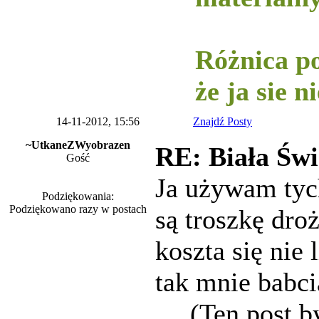
-----------
Różnica po
że ja sie 
14-11-2012, 15:56
Znajdź Posty
~UtkaneZWyobrazen
RE: Biała Świ
Gość
Ja używam tych
Podziękowania:
Podziękowano razy w postach
są troszkę droż
koszta się nie 
tak mnie babci
(Ten post b