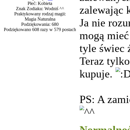
Płeć: Kobieta
zalewając k
Znak Zodiaku: Wodniś ^^
Praktykowany rodzaj magii:
Magia Naturalna
Ja nie roz
Podziękowania: 680
Podziękowano 608 razy w 579 postach
mogą mieć
tyle świec
Teraz tylk
kupuje.
PS: A zamie
Normalnoś