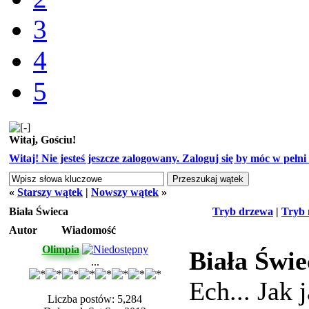
3
4
5
Witaj, Gościu!
Witaj! Nie jesteś jeszcze zalogowany. Zaloguj się by móc w pełni k
«
Starszy wątek
|
Nowszy wątek
»
Biała Świeca
Tryb drzewa
|
Tryb 
Autor
Wiadomość
Olimpia
Biała Świe
...
Ech... Jak 
Liczba postów: 5,284