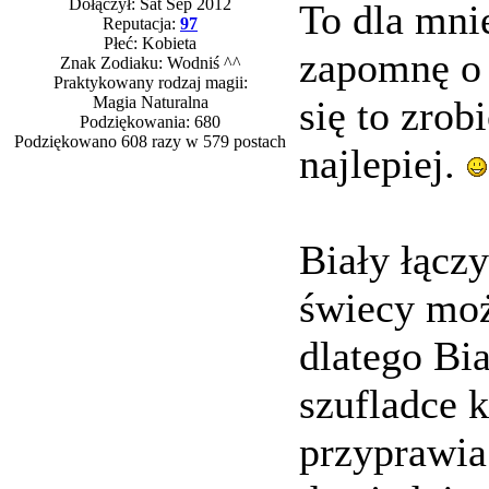
Dołączył: Sat Sep 2012
To dla mni
Reputacja:
97
Płeć: Kobieta
zapomnę o 
Znak Zodiaku: Wodniś ^^
Praktykowany rodzaj magii:
Magia Naturalna
się to zrob
Podziękowania: 680
Podziękowano 608 razy w 579 postach
najlepiej.
Biały łączy
świecy mo
dlatego Bi
szufladce k
przyprawia