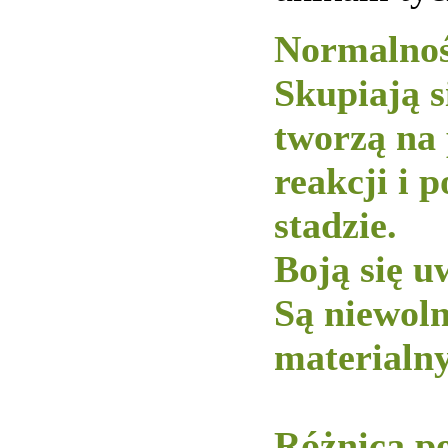
Normalnoś
Skupiają s
tworzą na
reakcji i 
stadzie.
Boją się u
Są niewol
materialny
-----------
Różnica po