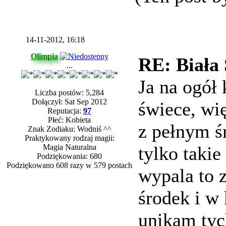
14-11-2012, 16:18
Olimpia
RE: Biała
...
Ja na ogół
Liczba postów: 5,284
Dołączył: Sat Sep 2012
świece, wię
Reputacja:
97
Płeć: Kobieta
z pełnym ś
Znak Zodiaku: Wodniś ^^
Praktykowany rodzaj magii:
Magia Naturalna
tylko taki
Podziękowania: 680
Podziękowano 608 razy w 579 postach
wypala to z
środek i w
unikam tyc