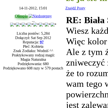
14-11-2012, 15:01
Znajdź Posty
Olimpia
RE: Biała
...
Wiesz każd
Liczba postów: 5,284
Dołączył: Sat Sep 2012
Więc kolor
Reputacja:
97
Płeć: Kobieta
Ale z tym 
Znak Zodiaku: Wodniś ^^
Praktykowany rodzaj magii:
Magia Naturalna
zniweczyć 
Podziękowania: 680
Podziękowano 608 razy w 579 postach
że to rozum
wam tego w
powierzchn
jest zalew