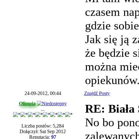
czasem nap
gdzie sobie
Jak się ją
że będzie s
można mie
opiekunów
24-09-2012, 00:44
Znajdź Posty
Olimpia
RE: Biała
...
No bo pono
Liczba postów: 5,284
Dołączył: Sat Sep 2012
zalewanych
Reputacja:
97