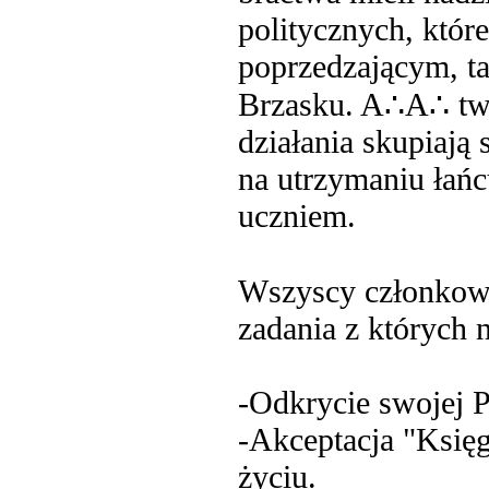
politycznych, któr
poprzedzającym, t
Brzasku. A∴A∴ twie
działania skupiają 
na utrzymaniu łańc
uczniem.
Wszyscy członko
zadania z których n
-Odkrycie swojej P
-Akceptacja "Księ
życiu.