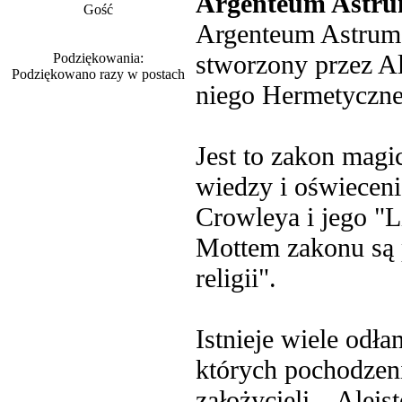
Argenteum Astr
Gość
Argenteum Astrum 
stworzony przez Al
Podziękowania:
Podziękowano razy w postach
niego Hermetyczne
Jest to zakon magi
wiedzy i oświecen
Crowleya i jego "L
Mottem zakonu są 
religii".
Istnieje wiele odł
których pochodzeni
założycieli – Aleis