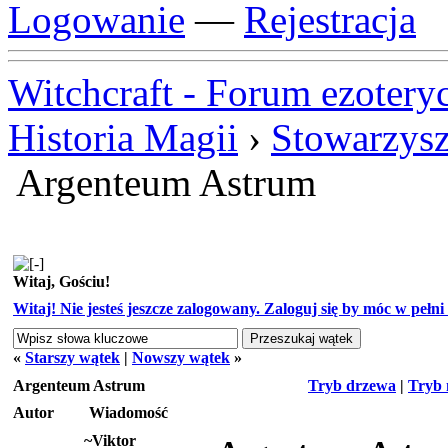
Logowanie
—
Rejestracja
Witchcraft - Forum ezotery
Historia Magii
›
Stowarzysz
Argenteum Astrum
Witaj, Gościu!
Witaj! Nie jesteś jeszcze zalogowany. Zaloguj się by móc w pełni k
«
Starszy wątek
|
Nowszy wątek
»
Argenteum Astrum
Tryb drzewa
|
Tryb 
Autor
Wiadomość
~Viktor