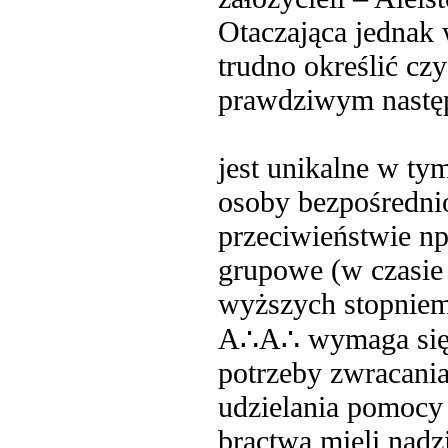
Otaczająca jednak 
trudno określić cz
prawdziwym nastę
jest unikalne w tym
osoby bezpośrednio
przeciwieństwie np.
grupowe (w czasie 
wyższych stopniem
A∴A∴ wymaga się p
potrzeby zwracani
udzielania pomocy
bractwa mieli nad