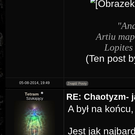
"And
Artiu map
Lopites 
(Ten post b
05-08-2014, 19:49
Znajdź Posty
Tetram
RE: Chaotyzm- j
Szukający
A był na końcu,
Jest jak najbard