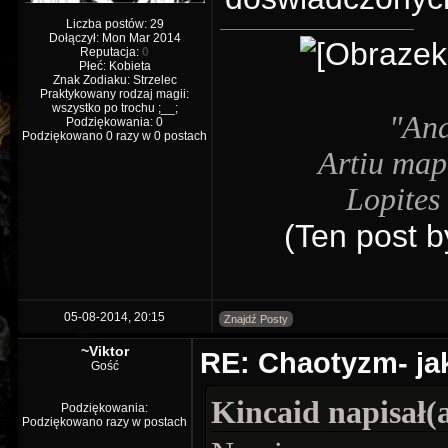
Liczba postów: 29
Dołączył: Mon Mar 2014
Reputacja:
0
Płeć: Kobieta
Znak Zodiaku: Strzelec
Praktykowany rodzaj magii:
wszystko po trochu ;__;
"And
Podziękowania: 0
Podziękowano 0 razy w 0 postach
Artiu map
Lopites 
(Ten post b
05-08-2014, 20:15
Znajdź Posty
~Viktor
RE: Chaotyzm- ja
Gość
Kincaid napisał(a
Podziękowania:
Podziękowano razy w postach