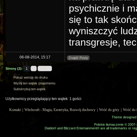
psychicznie i m
się to tak sko
wyniszczyć ludz
transgresje, tec
06-08-2014, 15:17
Znajdź Posty
Strony (2):
1
2
Dalej »
Pokaż wersję do druku
Wyślij ten wątek znajomemu
Subskrybuj ten wątek
Użytkownicy przeglądający ten wątek: 1 gości
Kontakt
|
Witchcraft - Magia, Ezoteryka, Rozwój duchowy
|
Wróć do góry
|
Wróć do 
Theme designed
Polskie tłumaczenie © 2007
Diablo® and Blizzard Entertainment® are all trademarks or regi