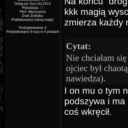
Na końcu "drogi
Dołączył: Sun Oct 2012
Reputacja:
23
kkk magią wyso
Płeć: Mężczyzna
Znak Zodiaku:
zmierza każdy m
Praktykowany rodzaj magii:
Podziękowania: 0
Podziękowano 9 razy w 4 postach
Cytat:
Nie chciałam si
ojciec był chaot
nawiedza).
I on mu o tym n
podszywa i ma n
coś wkręcił.