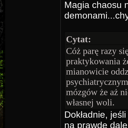
Magia chaosu n
demonami...chy
Cytat:
Cóż parę razy s
praktykowania że
mianowicie oddz
psychiatrycznym c
mózgów że aż nie
własnej woli.
Dokładnie, jeśl
na prawdę dalek