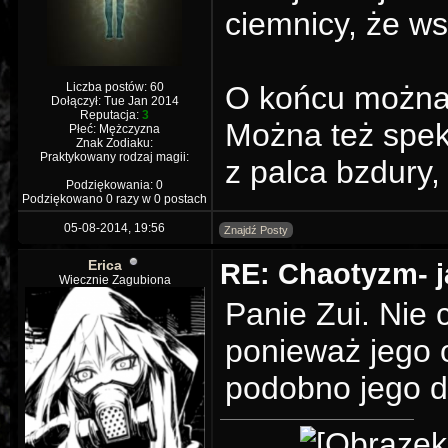
ciemnicy, że ws
Liczba postów: 60
O końcu można 
Dołączył: Tue Jan 2014
Reputacja:
3
Można też spek
Płeć: Mężczyzna
Znak Zodiaku:
Praktykowany rodzaj magii:
z palca bzdury,
Podziękowania: 0
Podziękowano 0 razy w 0 postach
05-08-2014, 19:56
Znajdź Posty
Erica
RE: Chaotyzm- j
Wiecznie Zagubiona
Panie Zui. Nie
ponieważ jego o
podobno jego d