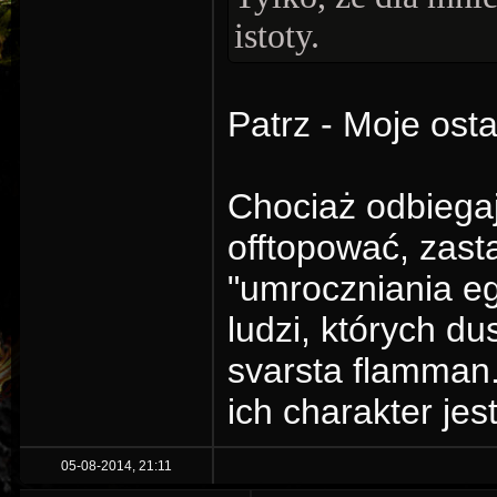
istoty.
Patrz - Moje osta
Chociaż odbiegaj
offtopować, zas
"umroczniania e
ludzi, których d
svarsta flamman.
ich charakter je
05-08-2014, 21:11