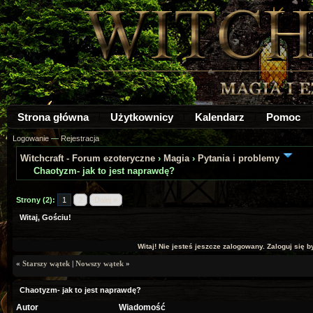
Strona główna
Użytkownicy
Kalendarz
Pomoc
Logowanie
—
Rejestracja
Witchcraft - Forum ezoteryczne
›
Magia
›
Pytania i problemy
Chaotyzm- jak to jest naprawdę?
Strony (2):
1
2
Dalej »
Witaj, Gościu!
Witaj! Nie jesteś jeszcze zalogowany. Zaloguj się by
«
Starszy wątek
|
Nowszy wątek
»
Chaotyzm- jak to jest naprawdę?
Autor
Wiadomość