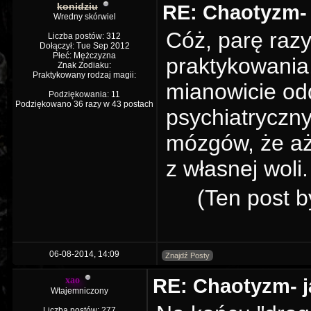
konidziu
RE: Chaotyzm- 
Wredny skórwiel
Cóż, parę raz
Liczba postów: 312
Dołączył: Tue Sep 2012
Płeć: Mężczyzna
praktykowania,
Znak Zodiaku:
Praktykowany rodzaj magii:
mianowicie od
Podziękowania: 11
Podziękowano 36 razy w 43 postach
psychiatrycznym
mózgów, że aż n
z własnej woli.
(Ten post b
06-08-2014, 14:09
Znajdź Posty
RE: Chaotyzm- j
xao
Wtajemniczony
Liczba postów: 277