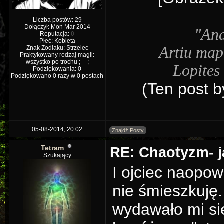
Liczba postów: 29
Dołączył: Mon Mar 2014
"And
Reputacja:
0
Płeć: Kobieta
Artiu map
Znak Zodiaku: Strzelec
Praktykowany rodzaj magii:
wszystko po trochu ;__;
Lopites 
Podziękowania: 0
Podziękowano 0 razy w 0 postach
(Ten post b
05-08-2014, 20:02
Znajdź Posty
Tetram
RE: Chaotyzm- j
Szukający
I ojciec naopo
nie śmieszkuję
wydawało mi si