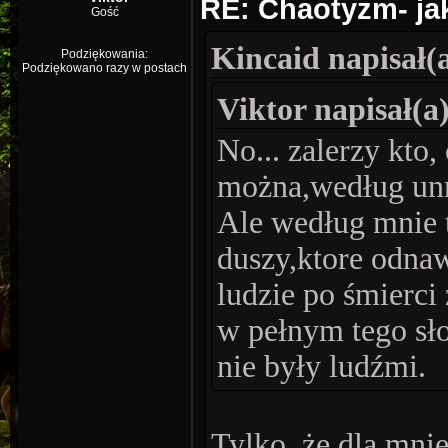
RE: Chaotyzm- ja
Gość
Kincaid napisał(a
Podziękowania:
Podziękowano razy w postach
Viktor napisał(a)
No... zalerzy kto
można,według unn
Ale według mnie 
duszy,ktore odnaw
ludzie po śmierci
w pełnym tego sł
nie były ludźmi.
Tylko, że dla mni