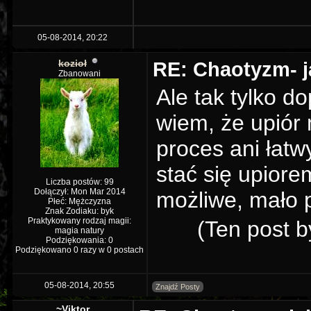
05-08-2014, 20:22
kozioł
RE: Chaotyzm- j
Zbanowani
Ale tak tylko 
wiem, że upiór 
proces ani łatw
stać się upiore
Liczba postów: 99
Dołączył: Mon Mar 2014
możliwe, mało 
Płeć: Mężczyzna
Znak Zodiaku: byk
Praktykowany rodzaj magii:
(Ten post b
magia natury
Podziękowania: 0
Podziękowano 0 razy w 0 postach
05-08-2014, 20:55
Znajdź Posty
~Viktor