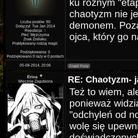
ku różnym "eta
chaotyzm nie je
Liczba postów: 60
demonem. Poza
Dołączył: Tue Jan 2014
Reputacja:
3
ojca, który go
Płeć: Mężczyzna
Znak Zodiaku:
Praktykowany rodzaj magii:
Podziękowania: 0
Podziękowano 0 razy w 0 postach
05-08-2014, 20:06
Znajdź Posty
Erica
RE: Chaotyzm- j
Wiecznie Zagubiona
Też to wiem, al
ponieważ widzi
"odchyleń od no
wolę się upewni
doświadczonyc