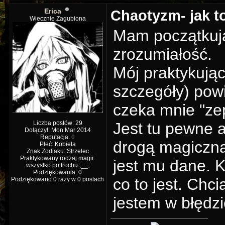
Erica
Chaotyzm- jak t
Wiecznie Zagubiona
Mam początkują
zrozumiałość.
Mój praktykują
szczegóły) powi
czeka mnie "ze
Liczba postów: 29
Jest tu pewne al
Dołączył: Mon Mar 2014
Reputacja:
0
drogą magiczną
Płeć: Kobieta
Znak Zodiaku: Strzelec
Praktykowany rodzaj magii:
jest mu dane. 
wszystko po trochu ;__;
Podziękowania: 0
co to jest. Chci
Podziękowano 0 razy w 0 postach
jestem w błędzi