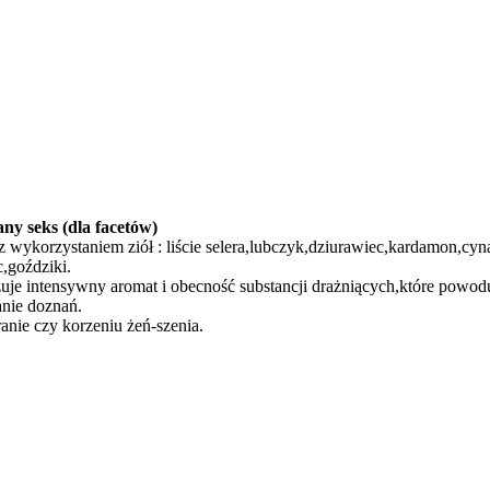
ny seks (dla facetów)
z wykorzystaniem ziół : liście selera,lubczyk,dziurawiec,kardamon,cy
,goździki.
zuje intensywny aromat i obecność substancji drażniących,które powo
nie doznań.
nie czy korzeniu żeń-szenia.