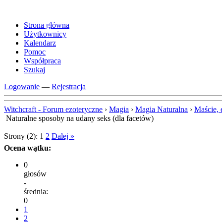
Strona główna
Użytkownicy
Kalendarz
Pomoc
Współpraca
Szukaj
Logowanie
—
Rejestracja
Witchcraft - Forum ezoteryczne
›
Magia
›
Magia Naturalna
›
Maście, e
Naturalne sposoby na udany seks (dla facetów)
Strony (2):
1
2
Dalej »
Ocena wątku:
0
głosów
-
średnia:
0
1
2