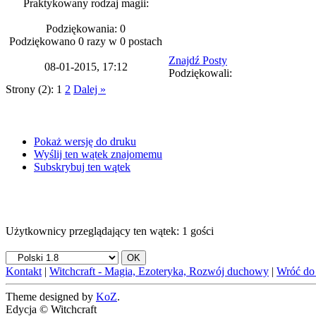
Praktykowany rodzaj magii:
Podziękowania: 0
Podziękowano 0 razy w 0 postach
Znajdź Posty
08-01-2015, 17:12
Podziękowali:
Strony (2):
1
2
Dalej »
Pokaż wersję do druku
Wyślij ten wątek znajomemu
Subskrybuj ten wątek
Użytkownicy przeglądający ten wątek: 1 gości
Kontakt
|
Witchcraft - Magia, Ezoteryka, Rozwój duchowy
|
Wróć do
Theme designed by
KoZ
.
Edycja © Witchcraft