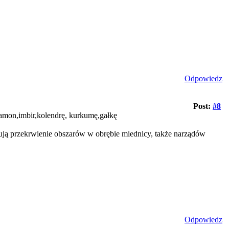
Odpowiedz
Post:
#8
namon,imbir,kolendrę, kurkumę,gałkę
dują przekrwienie obszarów w obrębie miednicy, także narządów
Odpowiedz