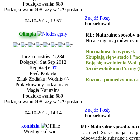
Podziękowania: 680
Podziękowano 608 razy w 579 postach
Znajdź Posty
04-10-2012, 13:57
Podziękowali:
Olimpia
RE: Naturalne sposoby na
...
No ale my tutaj mówimy o r
Normalność to wymysł.
Liczba postów: 5,284
Skupiają się w stado i "
Dołączył: Sat Sep 2012
Boją się uwolnienia Woli
Reputacja:
97
Są niewolnikami Formy (M
Płeć: Kobieta
-----------
Znak Zodiaku: Wodniś ^^
Różnica pomiędzy mną a re
Praktykowany rodzaj magii:
Magia Naturalna
Podziękowania: 680
Podziękowano 608 razy w 579 postach
Znajdź Posty
04-10-2012, 14:14
Podziękowali:
konidziu
RE: Naturalne sposoby na u
Wredny skórwiel
Taa niech Srak ci na jaja na
odpowiednie substancje czynne