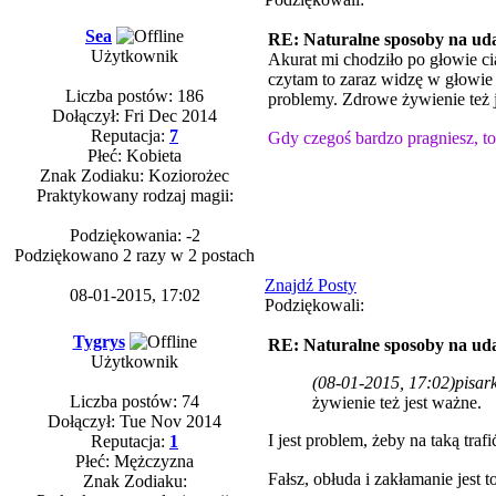
Sea
RE: Naturalne sposoby na uda
Użytkownik
Akurat mi chodziło po głowie c
czytam to zaraz widzę w głowie 
Liczba postów: 186
problemy. Zdrowe żywienie też 
Dołączył: Fri Dec 2014
Reputacja:
7
Gdy czegoś bardzo pragniesz, to 
Płeć: Kobieta
Znak Zodiaku: Koziorożec
Praktykowany rodzaj magii:
Podziękowania: -2
Podziękowano 2 razy w 2 postach
Znajdź Posty
08-01-2015, 17:02
Podziękowali:
Tygrys
RE: Naturalne sposoby na uda
Użytkownik
(08-01-2015, 17:02)
pisar
Liczba postów: 74
żywienie też jest ważne.
Dołączył: Tue Nov 2014
I jest problem, żeby na taką tra
Reputacja:
1
Płeć: Mężczyzna
Fałsz, obłuda i zakłamanie jest 
Znak Zodiaku: