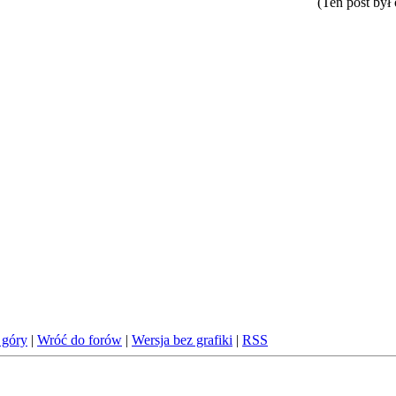
(Ten post był
 góry
|
Wróć do forów
|
Wersja bez grafiki
|
RSS