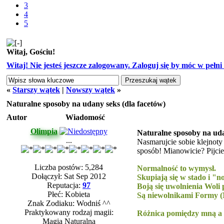
3
4
5
Witaj, Gościu!
Witaj! Nie jesteś jeszcze zalogowany. Zaloguj się by móc w pełni k
«
Starszy wątek
|
Nowszy wątek
»
Naturalne sposoby na udany seks (dla facetów)
Autor
Wiadomość
Olimpia
Naturalne sposoby na uda
...
Nasmarujcie sobie klejnoty
sposób! Mianowicie? Pijcie
Liczba postów: 5,284
Normalność to wymysł.
Dołączył: Sat Sep 2012
Skupiają się w stado i "
Reputacja:
97
Boją się uwolnienia Woli
Płeć: Kobieta
Są niewolnikami Formy (M
Znak Zodiaku: Wodniś ^^
-----------
Praktykowany rodzaj magii:
Różnica pomiędzy mną a re
Magia Naturalna