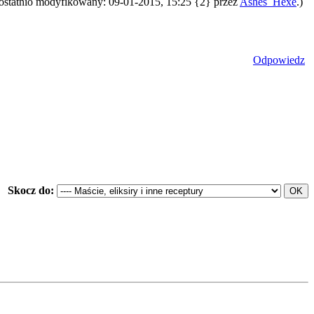
 ostatnio modyfikowany: 09-01-2015, 15:25 {2} przez
Ashes_Hexe
.)
Odpowiedz
Skocz do: