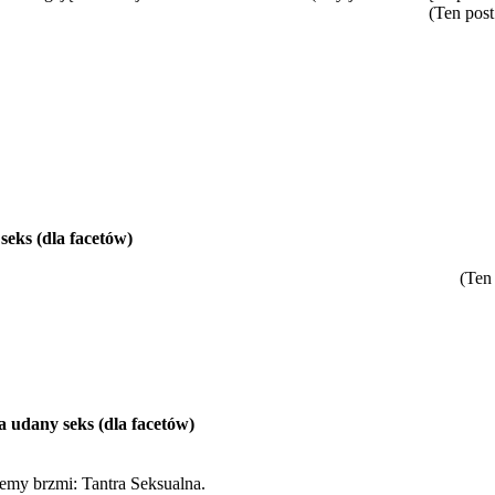
(Ten pos
eks (dla facetów)
(Ten
 udany seks (dla facetów)
my brzmi: Tantra Seksualna.