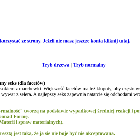
orzystać ze strony. Jeżeli nie masz jeszcze konta kliknij tutaj.
Tryb drzewa
|
Tryb normalny
ny seks (dla facetów)
 sokiem z marchewki. Większość facetów ma też kłopoty, aby często wsp
 wywar z selera. A najlepszy seks zapewnia natarcie się odchodami wr
normalność" tworzą na podstawie wypadkowej średniej reakcji i p
 ponad Formę.
aterii i spraw materialnych).
sztą jest taka, że ja sie nie boje być nie akceptowana.