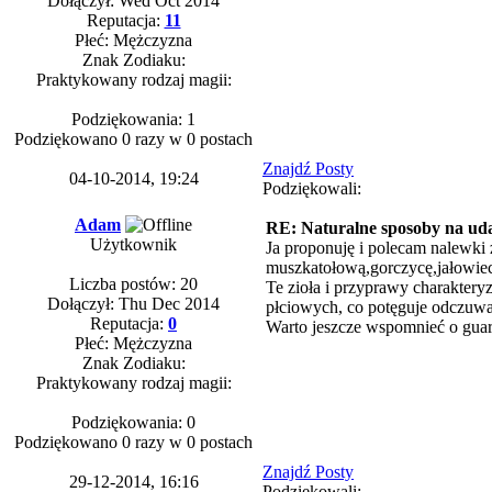
Dołączył: Wed Oct 2014
Reputacja:
11
Płeć: Mężczyzna
Znak Zodiaku:
Praktykowany rodzaj magii:
Podziękowania: 1
Podziękowano 0 razy w 0 postach
Znajdź Posty
04-10-2014, 19:24
Podziękowali:
Adam
RE: Naturalne sposoby na uda
Użytkownik
Ja proponuję i polecam nalewki 
muszkatołową,gorczycę,jałowiec
Liczba postów: 20
Te zioła i przyprawy charaktery
Dołączył: Thu Dec 2014
płciowych, co potęguje odczuwa
Reputacja:
0
Warto jeszcze wspomnieć o guara
Płeć: Mężczyzna
Znak Zodiaku:
Praktykowany rodzaj magii:
Podziękowania: 0
Podziękowano 0 razy w 0 postach
Znajdź Posty
29-12-2014, 16:16
Podziękowali: