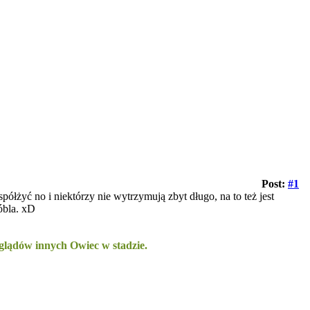
Post:
#1
ółżyć no i niektórzy nie wytrzymują zbyt długo, na to też jest
óbla. xD
oglądów innych Owiec w stadzie.