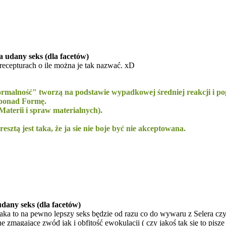
 udany seks (dla facetów)
ecepturach o ile można je tak nazwać. xD
normalność" tworzą na podstawie wypadkowej średniej reakcji i p
 ponad Formę.
aterii i spraw materialnych).
sztą jest taka, że ja sie nie boje być nie akceptowana.
dany seks (dla facetów)
 ptaka to na pewno lepszy seks będzie od razu co do wywaru z Selera 
 zmagające zwód jak i obfitość ewokulacii ( czy jakoś tak się to pisze 