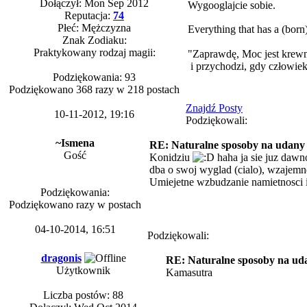
Dołączył: Mon Sep 2012
Wygooglajcie sobie.
Reputacja:
74
Płeć: Mężczyzna
Everything that has a (born
Znak Zodiaku:
Praktykowany rodzaj magii:
"Zaprawdę, Moc jest krewn
i przychodzi, gdy człowiek 
Podziękowania: 93
Podziękowano 368 razy w 218 postach
Znajdź Posty
10-11-2012, 19:16
Podziękowali:
~Ismena
RE: Naturalne sposoby na udany s
Gość
Konidziu
haha ja sie juz dawno
dba o swoj wyglad (cialo), wzajemne
Umiejetne wzbudzanie namietnosci i
Podziękowania:
Podziękowano razy w postach
04-10-2014, 16:51
Podziękowali:
dragonis
RE: Naturalne sposoby na uda
Użytkownik
Kamasutra
Liczba postów: 88