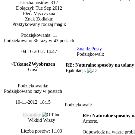
Liczba postów: 312
Dołączył: Tue Sep 2012
Płeć: Mężczyzna
Znak Zodiaku:
Praktykowany rodzaj magii:
Podziękowania: 11
Podziękowano 36 razy w 43 postach
Znajdź Posty
04-10-2012, 14:47
Podziękowali:
~UtkaneZWyobrazen
RE: Naturalne sposoby na udany s
Gość
Ejakulacji.
Podziękowania:
Podziękowano razy w postach
10-11-2012, 18:15
Podziękowali:
Evander
RE: Naturalne sposoby na
Wikkid Wizzy
Amorte,
Liczba postów: 1,103
Odpowiedź na wasze proble