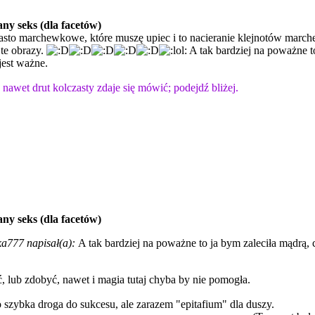
ny seks (dla facetów)
iasto marchewkowe, które muszę upiec i to nacieranie klejnotów marc
te obrazy.
A tak bardziej na poważne to 
jest ważne.
nawet drut kolczasty zdaje się mówić; podejdź bliżej.
ny seks (dla facetów)
ka777 napisał(a):
A tak bardziej na poważne to ja bym zaleciła mądrą, c
fić, lub zdobyć, nawet i magia tutaj chyba by nie pomogła.
to szybka droga do sukcesu, ale zarazem "epitafium" dla duszy.