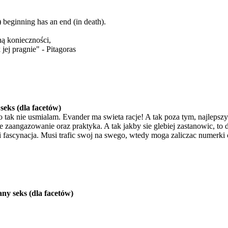
) beginning has an end (in death).
ą konieczności,
jej pragnie" - Pitagoras
eks (dla facetów)
 tak nie usmialam. Evander ma swieta racje! A tak poza tym, najlepszy
 zaangazowanie oraz praktyka. A tak jakby sie glebiej zastanowic, to d
 fascynacja. Musi trafic swoj na swego, wtedy moga zaliczac numerki
ny seks (dla facetów)