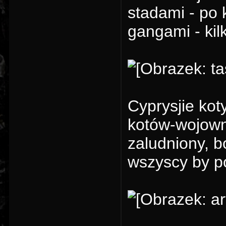
stadami - po k
gangami - kil
Cyprysjie kot
kotów-wojowni
zaludniony, 
wszyscy by po