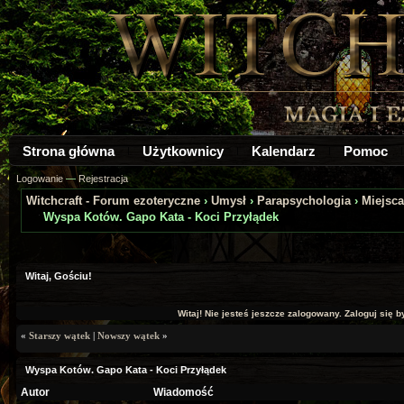
Strona główna
Użytkownicy
Kalendarz
Pomoc
Logowanie
—
Rejestracja
Witchcraft - Forum ezoteryczne
›
Umysł
›
Parapsychologia
›
Miejsca
Wyspa Kotów. Gapo Kata - Koci Przyłądek
a: 0
Witaj, Gościu!
Witaj! Nie jesteś jeszcze zalogowany. Zaloguj się by
«
Starszy wątek
|
Nowszy wątek
»
Wyspa Kotów. Gapo Kata - Koci Przyłądek
Autor
Wiadomość