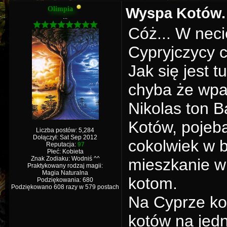
Wyspa Kotów. 
Olimpia
...
Cóż... W neci
Cypryjczycy cu
Jak się jest t
chyba że wpa
Nikolas ton B
Kotów, pojeba
Liczba postów: 5,284
Dołączył: Sat Sep 2012
cokolwiek w b
Reputacja:
97
Płeć: Kobieta
Znak Zodiaku: Wodniś ^^
mieszkanie w 
Praktykowany rodzaj magii:
Magia Naturalna
kotom.
Podziękowania: 680
Podziękowano 608 razy w 579 postach
Na Cyprze kot
kotów na jedn