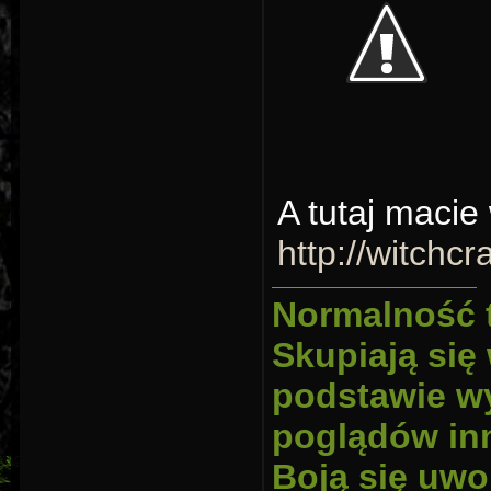
A tutaj macie
http://witchcr
Normalność 
Skupiają się
podstawie wy
poglądów inn
Boją się uwo