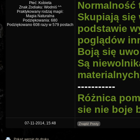
Normalność 
Płeć: Kobieta
Znak Zodiaku: Wodniś ^^
Praktykowany rodzaj magii:
Skupiają się
Magia Naturalna
Podziękowania: 680
Podziękowano 608 razy w 579 postach
podstawie wy
poglądów inn
Boją się uwo
Są niewolnik
materialnych
-----------
Różnica pomi
sie nie boje
07-11-2014, 15:48
Znajdź Posty
Pokaż wersję do druku