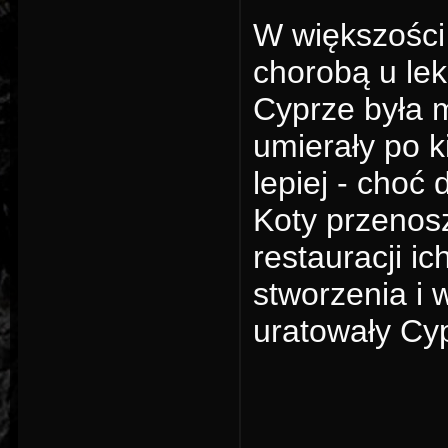
W większości 
chorobą u lek
Cyprze była m
umierały po k
lepiej - choć 
Koty przenoszą
restauracji i
stworzenia i 
uratowały Cy