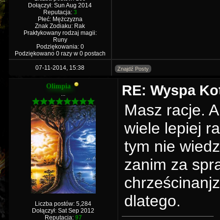
Dołączył: Sun Aug 2014
Reputacja:
3
Płeć: Mężczyzna
Znak Zodiaku: Rak
Praktykowany rodzaj magii:
Runy
Podziękowania: 0
Podziękowano 0 razy w 0 postach
07-11-2014, 15:38
Znajdź Posty
RE: Wyspa Kot
Olimpia
...
Masz racje. Al
wiele lepiej 
tym nie wiedz
zanim za spr
chrześcinanjz
dlatego.
Liczba postów: 5,284
Dołączył: Sat Sep 2012
Reputacja:
97