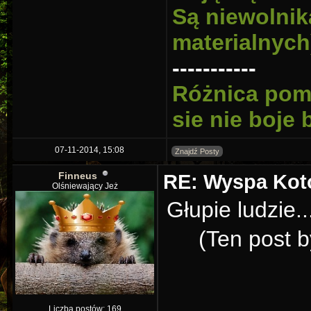
Są niewolnik
materialnych
-----------
Różnica pomi
sie nie boje
07-11-2014, 15:08
Znajdź Posty
Finneus
RE: Wyspa Kotó
Olśniewający Jeż
Głupie ludzie.
(Ten post 
Liczba postów: 169