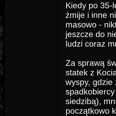
Kiedy po 35-l
żmije i inne 
masowo - nik
jeszcze do ni
ludzi coraz mn
Za sprawą świ
statek z Koci
wyspy, gdzie 
spadkobiercy 
siedzibą), mni
początkowo k