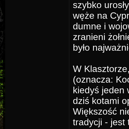
szybko urosły 
węże na Cypr
dumne i wojo
zranieni żołn
było najważni
W Klasztorze
(oznacza: Koc
kiedyś jeden 
dziś kotami op
Większość nie
tradycji - jes