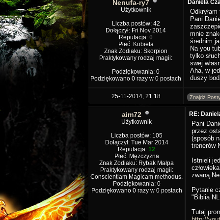
Nenufa-ry7
Daniela Cz
Użytkownik
Odkryłam t
Pani Dani
Liczba postów: 42
zaszczepio
Dołączył: Fri Nov 2014
mnie znako
Reputacja:
0
średnim ja
Płeć: Kobieta
Na you tub
Znak Zodiaku: Skorpion
tylko słu
Praktykowany rodzaj magii:
swej własn
Aha, w jed
Podziękowania: 0
duszy bod
Podziękowano 0 razy w 0 postach
25-11-2014, 21:18
Znajdź Post
aim72
RE: Danie
Użytkownik
Pani Dani
przez ost
Liczba postów: 105
(sposób n
Dołączył: Tue Mar 2014
trenerów 
Reputacja:
12
Płeć: Mężczyzna
Istnieli j
Znak Zodiaku: Rybak Małpa
człowieka
Praktykowany rodzaj magii:
zwaną Neu
Conscientiam Magicam methodus.
Podziękowania: 0
Pytanie c
Podziękowano 0 razy w 0 postach
"Biblia N
Tutaj prom
http://yo