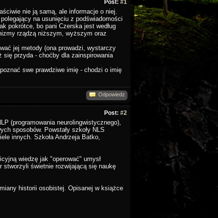
Post:
#1
ciwie nie ją samą, ale informacje o niej.
 polegający na usunięciu z podświadomości
tak pokrótce, bo pani Czerska jest według
chanizmy rządzą niższym, wyższym oraz
ować jej metody (ona prowadzi, wystarczy
się przyda - choćby dla zainspirowania
 poznać swe prawdziwe imię - chodzi o imię
Odpowiedz
Post:
#2
 NLP (programowania neurolingwistycznego),
liwych sposobów. Powstały szkoły NLS
iele innych. Szkoła Andrzeja Batko,
tuicyjną wiedzę jak "operować" umysł
 stworzyli świetnie rozwijającą się naukę
iany historii osobistej. Opisanej w książce