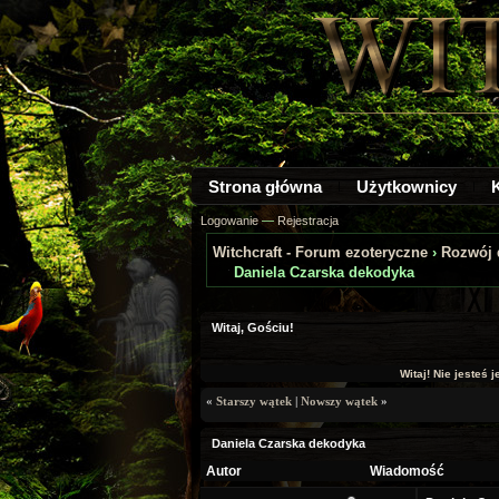
Strona główna
Użytkownicy
Logowanie
—
Rejestracja
Witchcraft - Forum ezoteryczne
›
Rozwój
Daniela Czarska dekodyka
Witaj, Gościu!
Witaj! Nie jesteś 
«
Starszy wątek
|
Nowszy wątek
»
Daniela Czarska dekodyka
Autor
Wiadomość