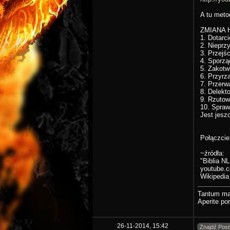
A tu meto
ZMIANA 
1. Dotarc
2. Nieprz
3. Przejś
4. Sporzą
5. Zakotw
6. Przyrz
7. Przerw
8. Delekt
9. Rzutow
10. Spraw
Jest jesz
Połączcie
~źródła:
"Biblia N
youtube.
Wikipedia
Tantum mag
Aperite por
26-11-2014, 15:42
Znajdź Post