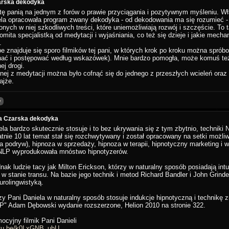
arska dekodyka
ę panią na jednym z forów o prawie przyciągania i pozytywnym myśleniu. Właś
ela opracowała program zwany dekodyka - od dekodowania ma się rozumieć -
nych w niej szkodliwych treści, które uniemożliwiają rozwój i szczęście. To 
mita specjalistką od medytacji i wyjaśniania, co też się dzieje i jakie me
.
e znajduje się sporo filmików tej pani, w których krok po kroku można sprób
chać i postępować według wskazówek). Mnie bardzo pomogła, może komuś też 
ej drogi.
nej z medytacji można było cofnąć się do jednego z przeszłych wcieleń oraz
ajże.
y
la Czarska dekodyka
ela bardzo skutecznie stosuje i to bez ukrywania się z tym zbytnio, techniki
atnie 10 lat temat stał się rozchwytywany i został opracowany na setki moż
a podryw), hipnoza w sprzedaży, hipnoza w terapii, hipnotyczny marketing i w
NLP wyprodukowała mnóstwo hipnotyzerów.
ednak ludzie tacy jak Milton Erickson, którzy w naturalny sposób posiadają in
 w stanie transu. Na bazie jego technik i metod Richard Bandler i John Grinder
rolingwistyką.
zy Pani Daniela w naturalny sposób stosuje indukcje hipnotyczną i technikę zm
LP" Adam Dębowski wydanie rozszerzone, Helion 2010 na stronie 322.
ocyjny filmik Pani Danieli
utu.be/k0LxGNB_ubU