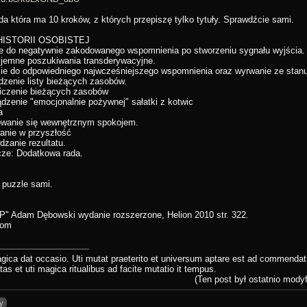
da która ma 10 kroków, z których przepiszę tylko tytuły. Sprawdźcie sami.
HISTORII OSOBISTEJ
ie do negatywnie zakodowanego wspomnienia po stworzeniu sygnału wyjścia.
yjemne poszukiwania transderywacyjne.
cie do odpowiedniego najwcześniejszego wspomnienia oraz wyrwanie ze stanu
dzenie listy bieżących zasobów.
iczenie bieżących zasobów
ądzenie "emocjonalnie pożywnej" sałatki z kotwic
a
owanie się wewnętrznym spokojem.
anie w przyszłość
dzanie rezultatu.
cze: Dodatkowa rada.
 puzzle sami.
LP" Adam Dębowski wydanie rozszerzone, Helion 2010 str. 322.
com
ica dat occasio. Uti mutat praeterito et universum aptare est ad commendatur
tas et uti magica ritualibus ad facite mutatio it tempus.
(Ten post był ostatnio mody
y