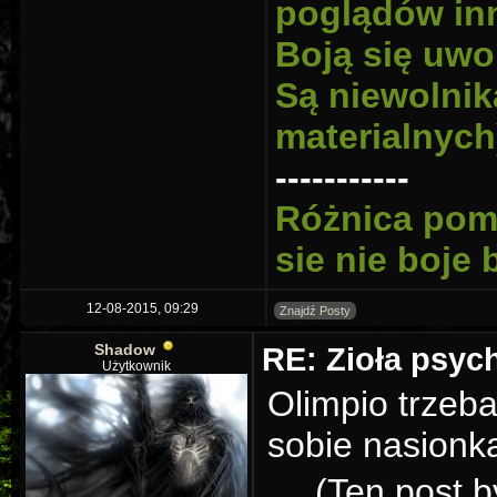
poglądów inn
Boją się uwo
Są niewolnik
materialnych
-----------
Różnica pomi
sie nie boje
12-08-2015, 09:29
Znajdź Posty
Shadow
RE: Zioła psy
Użytkownik
Olimpio trzeba
sobie nasionka
(Ten post b