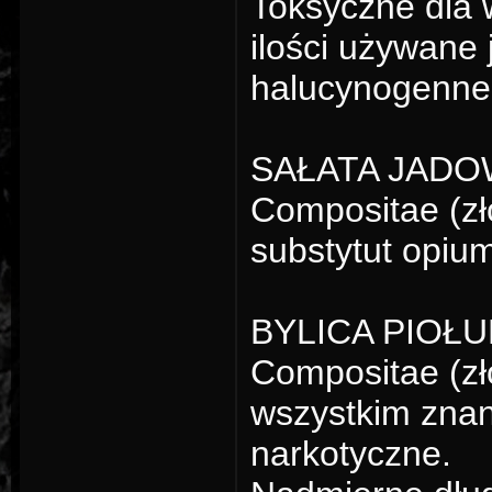
Toksyczne dla 
ilości używane
halucynogenne 
SAŁATA JADOWI
Compositae (zł
substytut opiu
BYLICA PIOŁUN 
Compositae (zł
wszystkim znan
narkotyczne.