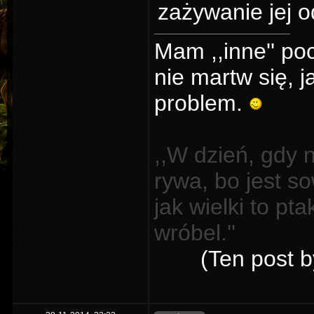
zażywanie jej od
Mam ,,inne'' po
nie martw się,
problem.
,,W dzień, gdy n
ry­wa, bo jest so
jak wiel­ki to pt
wróbel.''
(Ten post 