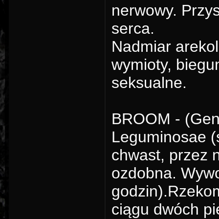
nerwowy. Przys
serca.
Nadmiar arekol
wymioty, biegun
seksualne.
BROOM - (Genis
Leguminosae (s
chwast, przez n
ozdobna. Wywoł
godzin).Rzekoma
ciągu dwóch pi