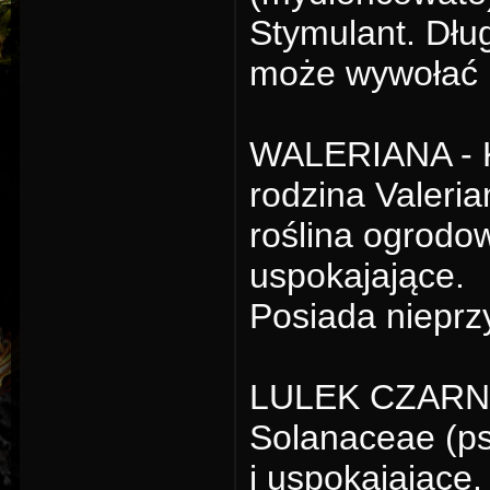
Stymulant. Dłu
może wywołać 
WALERIANA - Koz
rodzina Valeri
roślina ogrodow
uspokajające.
Posiada nieprz
LULEK CZARNY 
Solanaceae (ps
i uspokajające.