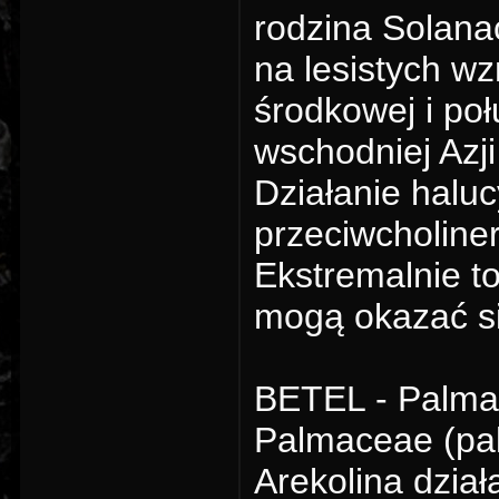
rodzina Solana
na lesistych wz
środkowej i po
wschodniej Azji
Działanie halu
przeciwcholiner
Ekstremalnie 
mogą okazać si
BETEL - Palma 
Palmaceae (pa
Arekolina dział