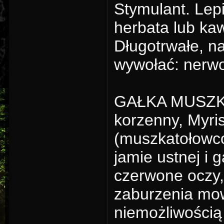
Stymulant. Lepi
herbata lub ka
Długotrwałe, n
wywołać: nerwo
GAŁKA MUSZKA
korzenny, Myris
(muszkatołowco
jamie ustnej i 
czerwone oczy,
zaburzenia mow
niemożliwością 