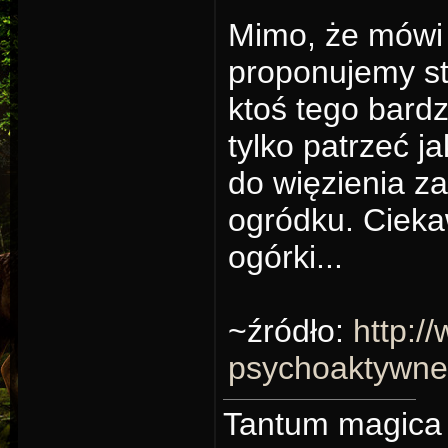
Mimo, że mówi s
proponujemy st
ktoś tego bardz
tylko patrzeć 
do więzienia 
ogródku. Cieka
ogórki...
~źródło:
http:/
psychoaktywne
Tantum magica d