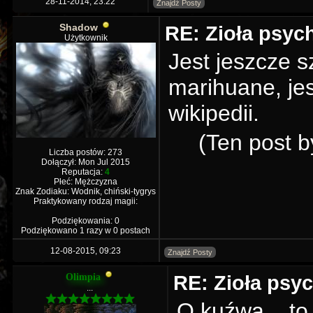
28-11-2014, 23:22
Znajdź Posty
Shadow
RE: Zioła psy
Użytkownik
Jest jeszcze s
marihuane, jes
wikipedii.
(Ten post b
Liczba postów: 273
Dołączył: Mon Jul 2015
Reputacja:
4
Płeć: Mężczyzna
Znak Zodiaku: Wodnik, chiński-tygrys
Praktykowany rodzaj magii:
Podziękowania: 0
Podziękowano 1 razy w 0 postach
12-08-2015, 09:23
Znajdź Posty
RE: Zioła psy
Olimpia
...
O kuźwa... to