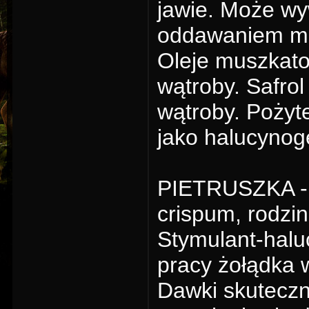
jawie. Może wy
oddawaniem m
Oleje muszkato
wątroby. Safrol
wątroby. Pożyt
jako halucynog
PIETRUSZKA - 
crispum, rodzin
Stymulant-hal
pracy żołądka 
Dawki skuteczn