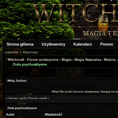
Strona główna
Użytkownicy
Kalendarz
Pomoc
Logowanie
—
Rejestracja
Witchcraft - Forum ezoteryczne
›
Magia
›
Magia Naturalna
›
Maście, 
Zioła psychoaktywne
a: 0
Witaj, Gościu!
Witaj! Nie jesteś jeszcze zalogowany. Zaloguj się by
«
Starszy wątek
|
Nowszy wątek
»
Zioła psychoaktywne
Autor
Wiadomość