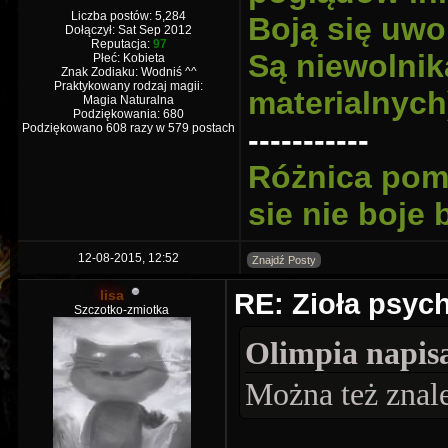
Liczba postów: 5,284
Boją się uwo
Dołączył: Sat Sep 2012
Reputacja:
97
Są niewolnik
Płeć: Kobieta
Znak Zodiaku: Wodniś ^^
Praktykowany rodzaj magii:
materialnych
Magia Naturalna
Podziękowania: 680
Podziękowano 608 razy w 579 postach
-----------
Różnica pomi
sie nie boje
12-08-2015, 12:52
Znajdź Posty
lisa
RE: Zioła psyc
Szczotko-zmiotka
Olimpia napisa
Można też znale