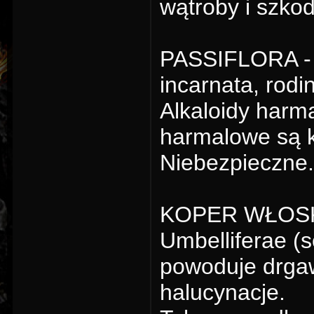
wątroby i szkod
PASSIFLORA - M
incarnata, rod
Alkaloidy harm
harmalowe są k
Niebezpieczne.
KOPER WŁOSKI 
Umbelliferae (
powoduje drgaw
halucynacje.