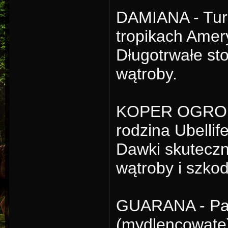
DAMIANA - Turn
tropikach Amery
Długotrwałe st
wątroby.
KOPER OGRODO
rodzina Ubellif
Dawki skuteczn
wątroby i szkod
GUARANA - Pau
(mydlencowate)