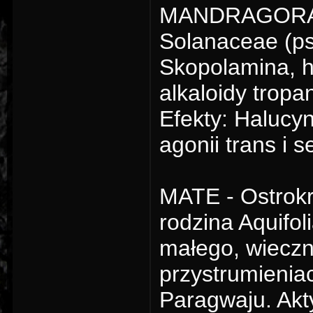
MANDRAGORA - 
Solanaceae (ps
Skopolamina, h
alkaloidy trop
Efekty: Halucy
agonii trans i
MATE - Ostrokr
rodzina Aquifol
małego, wieczn
przystrumieniac
Paragwaju. Akty