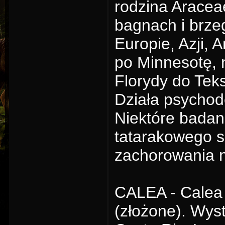
rodzina Aracea
bagnach i brze
Europie, Azji,
po Minnesotę, 
Florydy do Tek
Działa psychode
Niektóre badan
tatarakowego s
zachorowania 
CALEA - Calea 
(złożone). Wys