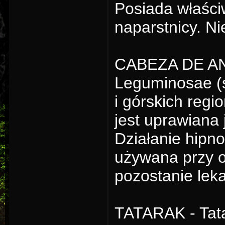
Posiada właści
naparstnicy. N
CABEZA DE ANG
Leguminosae (
i górskich reg
jest uprawiana 
Działanie hipn
używana przy ob
pozostanie lek
TATARAK - Tata