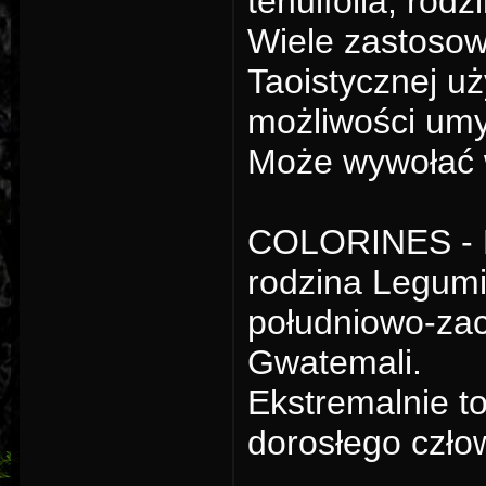
tenuifolia, rod
Wiele zastoso
Taoistycznej u
możliwości um
Może wywołać 
COLORINES - Ery
rodzina Legumi
południowo-zac
Gwatemali.
Ekstremalnie t
dorosłego czło