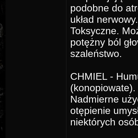
podobne do atr
układ nerwowy.
Toksyczne. Moż
potężny ból gło
szaleństwo.
CHMIEL - Humu
(konopiowate).
Nadmierne uży
otępienie umys
niektórych osó