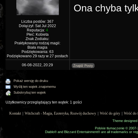
Ona chyba tyl
Liczba postów: 367
Dołączył: Sat Jul 2022
Reputacja:
4
Płeć: Kobieta
Znak Zodiaku:
Praktykowany rodzaj magii:
Biała magia
Podziękowania: 63
Podziękowano 29 razy w 27 postach
06-08-2022, 20:29
Znajdź Posty
Pokaż wersję do druku
Wyślij ten wątek znajomemu
Subskrybuj ten wątek
Użytkownicy przeglądający ten wątek: 1 gości
Kontakt
|
Witchcraft - Magia, Ezoteryka, Rozwój duchowy
|
Wróć do góry
|
Wróć do 
Theme designed
Polskie tłumaczenie © 2007
Diablo® and Blizzard Entertainment® are all trademarks or regi