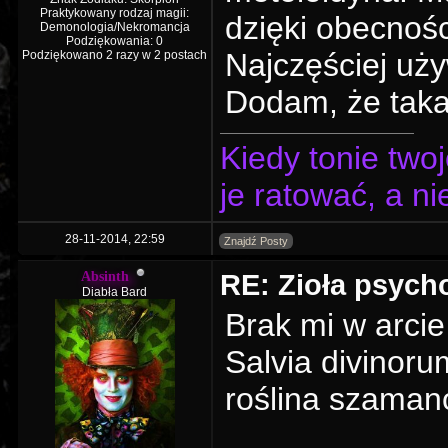
Praktykowany rodzaj magii:
dzięki obecnoś
Demonologia/Nekromancja
Podziękowania: 0
Najczęściej uży
Podziękowano 2 razy w 2 postach
Dodam, że taka
Kiedy tonie two
je ratować, a n
28-11-2014, 22:59
Znajdź Posty
RE: Zioła psyc
Absinth
Diabła Bard
Brak mi w arcie
Salvia divinoru
roślina szaman