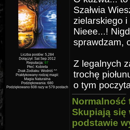
Szałwia Wies
zielarskiego
Nieee...! Ni
sprawdzam, cz
Liczba postów: 5,284
Dołączył: Sat Sep 2012
Z legalnych 
Reputacja:
97
Płeć: Kobieta
Znak Zodiaku: Wodniś ^^
trochę piołun
Praktykowany rodzaj magii:
Magia Naturalna
o tym poczyta
Podziękowania: 680
Podziękowano 608 razy w 579 postach
Normalność 
Skupiają się
podstawie wy