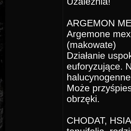
Uzależnia!
ARGEMON MEKS
Argemone mexi
(makowate)
Działanie uspo
euforyzujące. 
halucynogenne
Może przyśpie
obrzęki.
CHODAT, HSIAO-