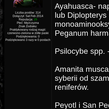
Ayahuasca- napó
lub Diplopterys
Liczba postów: 314
Dołączył: Sat Feb 2014
Reputacja:
29
monoaminooksyd
Płeć: Mężczyzna
Znak Zodiaku:
Praktykowany rodzaj magii:
Peganum harma
czerwono-zielona w żółte paski
Podziękowania: 0
Podziękowano 3 razy w 0 postach
Psilocybe spp.
Amanita muscar
syberii od sza
reniferów.
Peyotl i San Pe