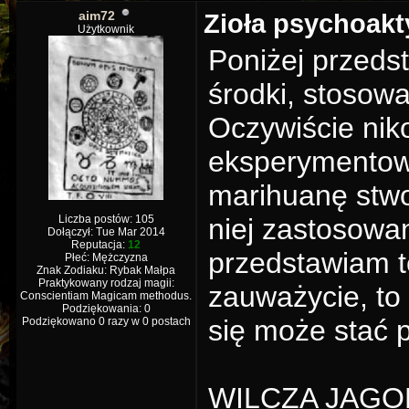
aim72
Zioła psychoak
Użytkownik
Poniżej przeds
środki, stosow
Oczywiście nik
eksperymentowa
marihuanę stwor
Liczba postów: 105
niej zastosowa
Dołączył: Tue Mar 2014
Reputacja:
12
przedstawiam te
Płeć: Mężczyzna
Znak Zodiaku: Rybak Małpa
Praktykowany rodzaj magii:
zauważycie, to
Conscientiam Magicam methodus.
Podziękowania: 0
się może stać p
Podziękowano 0 razy w 0 postach
WILCZA JAGODA