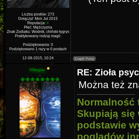
Liczba postów: 273
Dołączył: Mon Jul 2015
Reputacja:
4
Płeć: Mężczyzna
Znak Zodiaku: Wodnik, chiński-tygrys
Praktykowany rodzaj magii:
Podziękowania: 0
Podziękowano 1 razy w 0 postach
12-08-2015, 10:24
Znajdź Posty
RE: Zioła psy
Olimpia
...
Można też zna
Normalność 
Skupiają się
podstawie wy
poglądów inn