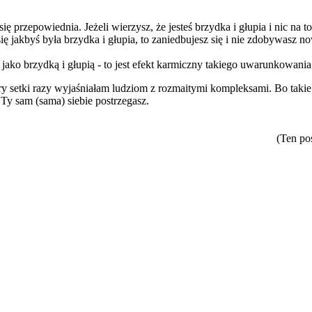
ię przepowiednia. Jeżeli wierzysz, że jesteś brzydka i głupia i nic na t
ię jakbyś była brzydka i głupia, to zaniedbujesz się i nie zdobywasz n
 jako brzydką i głupią - to jest efekt karmiczny takiego uwarunkowania
óry setki razy wyjaśniałam ludziom z rozmaitymi kompleksami. Bo takie
 Ty sam (sama) siebie postrzegasz.
(Ten po