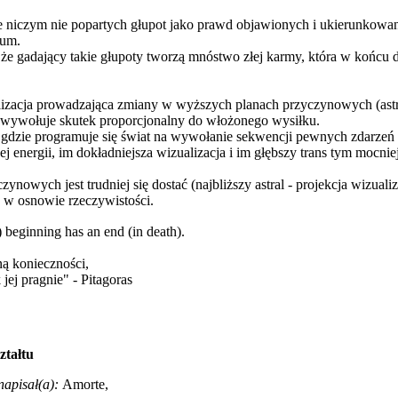
ie niczym nie popartych głupot jako prawd objawionych i ukierunkow
rum.
 że gadający takie głupoty tworzą mnóstwo złej karmy, która w końcu 
zacja prowadzająca zmiany w wyższych planach przyczynowych (astral,
 wywołuje skutek proporcjonalny do włożonego wysiłku.
, gdzie programuje się świat na wywołanie sekwencji pewnych zdarzeń
j energii, im dokładniejsza wizualizacja i im głębszy trans tym mocni
owych jest trudniej się dostać (najbliższy astral - projekcja wizualiz
 w osnowie rzeczywistości.
) beginning has an end (in death).
ą konieczności,
jej pragnie" - Pitagoras
ztałtu
napisał(a):
Amorte,