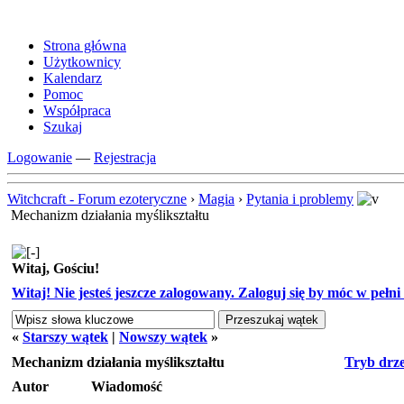
Strona główna
Użytkownicy
Kalendarz
Pomoc
Współpraca
Szukaj
Logowanie
—
Rejestracja
Witchcraft - Forum ezoteryczne
›
Magia
›
Pytania i problemy
Mechanizm działania myślikształtu
Witaj, Gościu!
Witaj! Nie jesteś jeszcze zalogowany. Zaloguj się by móc w pełni k
«
Starszy wątek
|
Nowszy wątek
»
Mechanizm działania myślikształtu
Tryb drz
Autor
Wiadomość