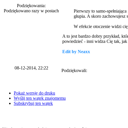
Podziękowania:
Podziękowano razy w postach
Pierwszy to samo-spełniająca s
głupia. A skoro zachowujesz s
W efekcie otoczenie widzi cię
A to jest bardzo dobry przykład, kt
powiedzieć - inni widza Cię tak, jak
Edit by Neaxx
08-12-2014, 22:22
Podziękowali:
Pokaż wersję do druku
Wyślij ten wątek znajomemu
Subskrybuj ten wątek