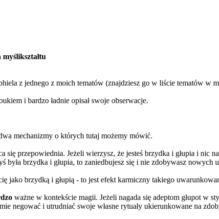
myślikształtu
phiela z jednego z moich tematów (znajdziesz go w liście tematów w m
oukiem i bardzo ładnie opisał swoje obserwacje.
ą dwa mechanizmy o których tutaj możemy mówić.
a się przepowiednia. Jeżeli wierzysz, że jesteś brzydka i głupia i nic na
yś była brzydka i głupia, to zaniedbujesz się i nie zdobywasz nowych u
ię jako brzydką i głupią - to jest efekt karmiczny takiego uwarunkowan
rdzo
ważne w kontekście magii. Jeżeli nagada się adeptom głupot w st
mie negować i utrudniać swoje własne rytuały ukierunkowane na zdoby