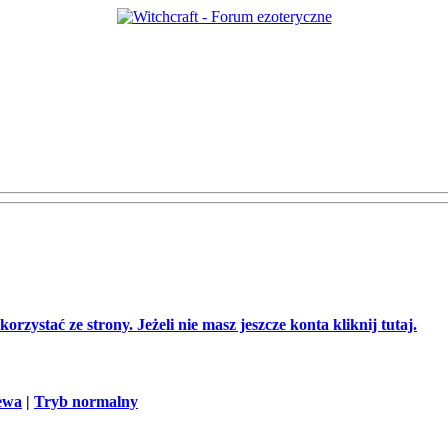
orzystać ze strony. Jeżeli nie masz jeszcze konta kliknij tutaj.
ewa
|
Tryb normalny