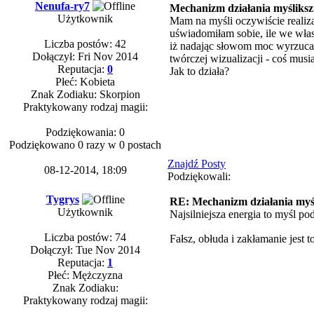
Nenufa-ry7
Mechanizm działania myśliksz
Użytkownik
Mam na myśli oczywiście realiza
uświadomiłam sobie, ile we wła
Liczba postów: 42
iż nadając słowom moc wyrzucam
Dołączył: Fri Nov 2014
twórczej wizualizacji - coś mus
Reputacja:
0
Jak to działa?
Płeć: Kobieta
Znak Zodiaku: Skorpion
Praktykowany rodzaj magii:
Podziękowania: 0
Podziękowano 0 razy w 0 postach
Znajdź Posty
08-12-2014, 18:09
Podziękowali:
Tygrys
RE: Mechanizm działania myśl
Użytkownik
Najsilniejsza energia to myśl po
Liczba postów: 74
Fałsz, obłuda i zakłamanie jest 
Dołączył: Tue Nov 2014
Reputacja:
1
Płeć: Mężczyzna
Znak Zodiaku:
Praktykowany rodzaj magii: