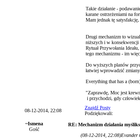
Takie działanie - podawan
karane ostrzeżeniami na fo
Mam jednak tę satysfakcję,
Drugi mechanizm to wizuali
niższych i w konsekwencji
Rytuał Przywołania Ideału
tego mechanizmu - im więce
Do wyższych planów przyczyn
łatwiej wprowadzić zmiany
Everything that has a (born
"Zaprawdę, Moc jest krewn
i przychodzi, gdy człowiek 
Znajdź Posty
08-12-2014, 22:08
Podziękowali:
~Ismena
RE: Mechanizm działania myśliks
Gość
(08-12-2014, 22:08)
Evander 