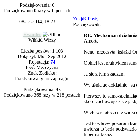
Podziękowania: 0
Podziękowano 0 razy w 0 postach
Znajdź Posty
08-12-2014, 18:23
Podziękowali:
Evander
RE: Mechanizm działania 
Wikkid Wizzy
Amorte,
Liczba postów: 1,103
Nenu, przeczytaj książki O
Dołączył: Mon Sep 2012
Reputacja:
74
Ophiel jest praktykiem sam
Płeć: Mężczyzna
Znak Zodiaku:
Ja się z tym zgadzam.
Praktykowany rodzaj magii:
Wyjaśniając dokładniej, s
Podziękowania: 93
Podziękowano 368 razy w 218 postach
Pierwszy to samo-spełniając
skoro zachowujesz się jakb
W efekcie otoczenie widzi c
Jest to wbrew pozorom
ba
uwierzą to będą podświado
hipermarkecie.