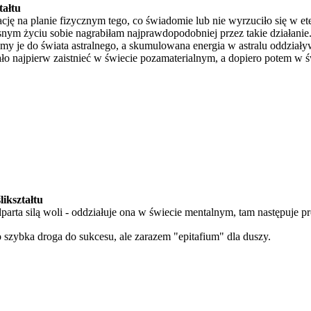
tałtu
cję na planie fizycznym tego, co świadomie lub nie wyrzuciło się w ete
snym życiu sobie nagrabiłam najprawdopodobniej przez takie działanie
y je do świata astralnego, a skumulowana energia w astralu oddział
iało najpierw zaistnieć w świecie pozamaterialnym, a dopiero potem w 
ikształtu
dparta silą woli - oddziałuje ona w świecie mentalnym, tam następuje pr
to szybka droga do sukcesu, ale zarazem "epitafium" dla duszy.