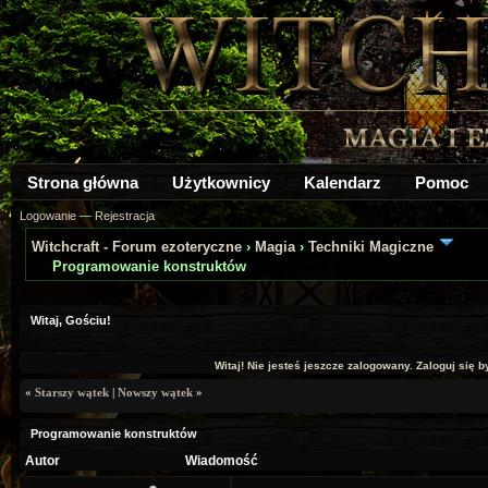
Strona główna
Użytkownicy
Kalendarz
Pomoc
Logowanie
—
Rejestracja
Witchcraft - Forum ezoteryczne
›
Magia
›
Techniki Magiczne
Programowanie konstruktów
Witaj, Gościu!
Witaj! Nie jesteś jeszcze zalogowany. Zaloguj się by
«
Starszy wątek
|
Nowszy wątek
»
Programowanie konstruktów
Autor
Wiadomość