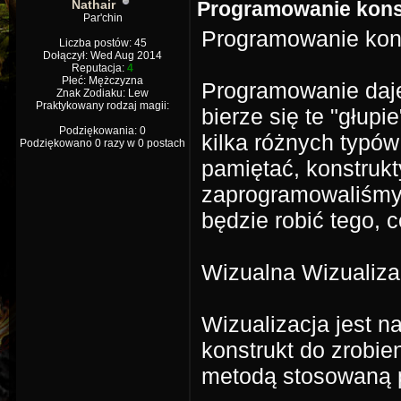
Nathair
Programowanie kons
Par'chin
Programowanie kon
Liczba postów: 45
Dołączył: Wed Aug 2014
Reputacja:
4
Płeć: Mężczyzna
Programowanie daje
Znak Zodiaku: Lew
Praktykowany rodzaj magii:
bierze się te "głupie
Podziękowania: 0
kilka różnych typó
Podziękowano 0 razy w 0 postach
pamiętać, konstruk
zaprogramowaliśmy n
będzie robić tego, 
Wizualna Wizualiza
Wizualizacja jest
konstrukt do zrobien
metodą stosowaną p