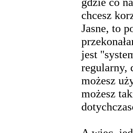
gdzie co n
chcesz kor
Jasne, to p
przekonała
jest ''syst
regularny,
możesz uż
możesz ta
dotychczas
A więc, jed