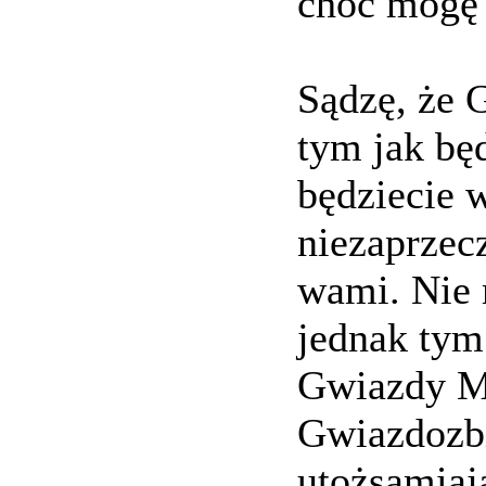
choć mogę 
Sądzę, że 
tym jak bę
będziecie w
niezaprzec
wami. Nie 
jednak tym
Gwiazdy M
Gwiazdozbi
utożsamiaj