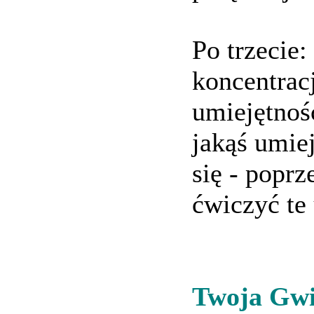
Po trzecie:
koncentrac
umiejętnoś
jakąś umiej
się - popr
ćwiczyć te
Twoja Gw