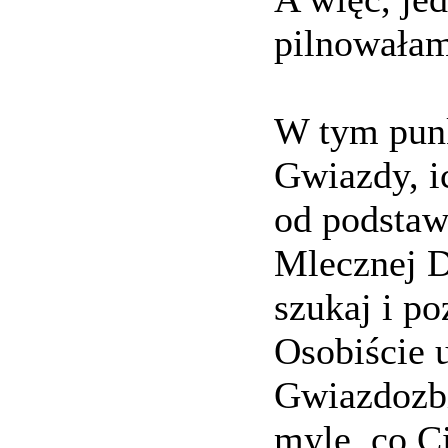
pilnowałam
W tym punk
Gwiazdy, ic
od podstaw
Mlecznej D
szukaj i p
Osobiście 
Gwiazdozbi
mylę, co C