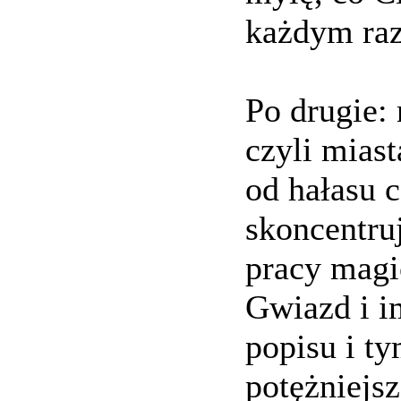
każdym raz
Po drugie: 
czyli mias
od hałasu c
skoncentruj
pracy magi
Gwiazd i i
popisu i t
potężniejsz