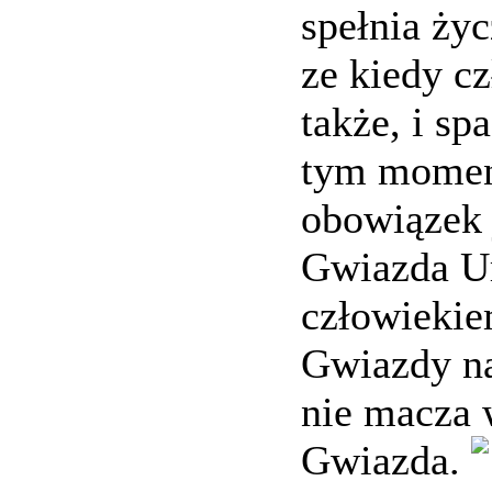
spełnia ży
ze kiedy c
także, i s
tym momenc
obowiązek 
Gwiazda U
człowiekie
Gwiazdy na
nie macza 
Gwiazda.