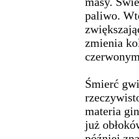
masy. Świe
paliwo. Wt
zwiększając
zmienia ko
czerwonym
Śmierć gwia
rzeczywist
materia gi
już obłoków
później zn