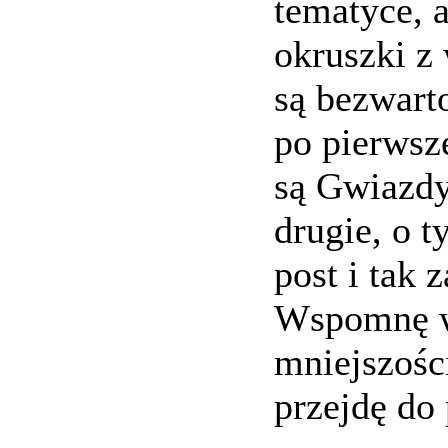
tematyce, a
okruszki z 
są bezwart
po pierwsz
są Gwiazdy 
drugie, o t
post i tak 
Wspomnę wi
mniejszości
przejdę do