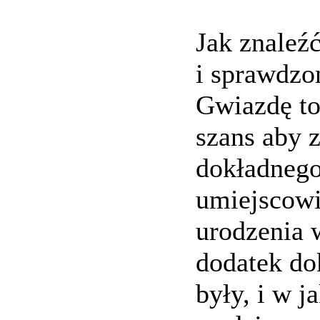
Jak znaleźć
i sprawdzo
Gwiazdę t
szans aby 
dokładnego
umiejscowi
urodzenia w
dodatek do
były, i w j