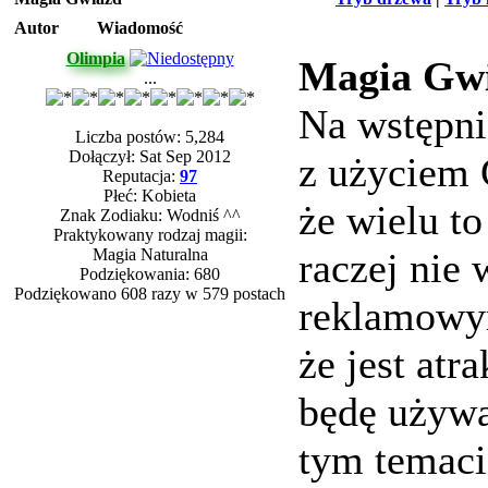
Autor
Wiadomość
Olimpia
Magia Gw
...
Na wstępni
Liczba postów: 5,284
Dołączył: Sat Sep 2012
z użyciem 
Reputacja:
97
Płeć: Kobieta
że wielu to
Znak Zodiaku: Wodniś ^^
Praktykowany rodzaj magii:
Magia Naturalna
raczej nie 
Podziękowania: 680
Podziękowano 608 razy w 579 postach
reklamowym
że jest atr
będę używa
tym temaci