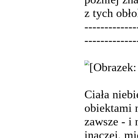
z tych obł
-------------
-------------
Ciała niebi
obiektami 
zawsze - i 
inaczej, mi