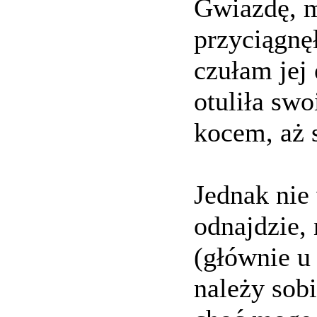
Gwiazdę, m
przyciągnę
czułam jej
otuliła sw
kocem, aż 
Jednak nie
odnajdzie, 
(głównie 
należy sobi