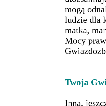
mogą odnal
ludzie dla 
matka, mar
Mocy prawd
Gwiazdozbi
Twoja Gwi
Inną, jeszc