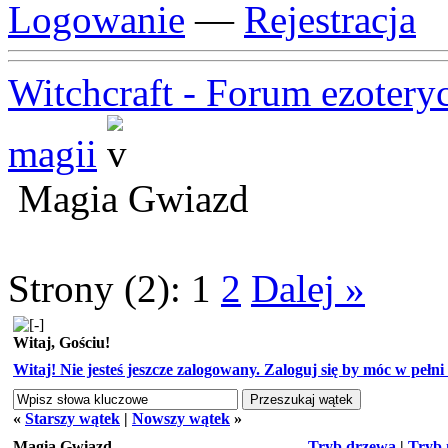
Logowanie
—
Rejestracja
Witchcraft - Forum ezotery
magii
Magia Gwiazd
Strony (2):
1
2
Dalej »
Witaj, Gościu!
Witaj! Nie jesteś jeszcze zalogowany. Zaloguj się by móc w pełni k
«
Starszy wątek
|
Nowszy wątek
»
Magia Gwiazd
Tryb drzewa
|
Tryb 