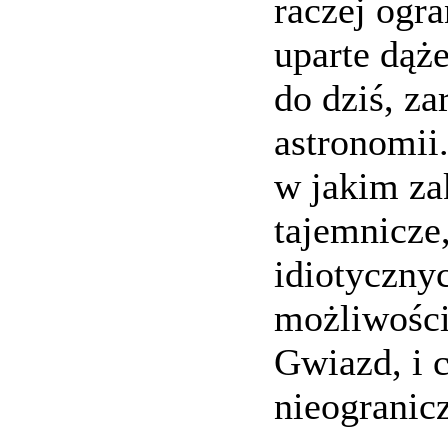
raczej ogr
uparte dąże
do dziś, za
astronomii
w jakim za
tajemnicze,
idiotycznyc
możliwości 
Gwiazd, i c
nieogranic