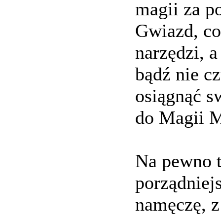
magii za p
Gwiazd, co
narzędzi, a
bądź nie cz
osiągnąć s
do Magii M
Na pewno t
porządniej
namęczę, z 