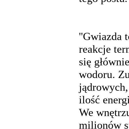
''Gwiazda 
reakcje te
się główni
wodoru. Zu
jądrowych,
ilość energ
We wnętrzu
milionów s