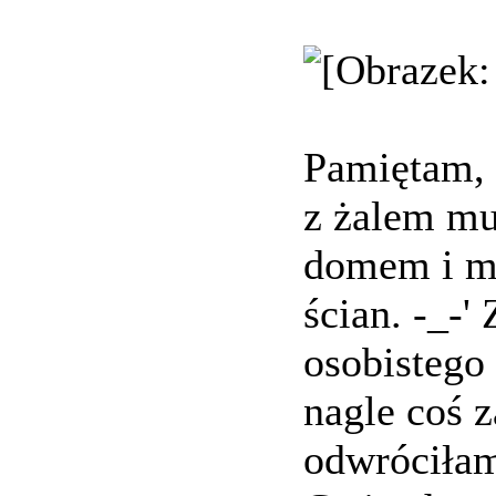
Pamiętam, 
z żalem mu
domem i mu
ścian. -_-
osobistego
nagle coś 
odwróciłam