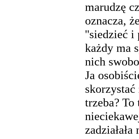
marudzę cz
oznacza, ż
''siedzieć i
każdy ma sy
nich swobo
Ja osobiści
skorzystać
trzeba? To 
nieciekawe
zadziałała 