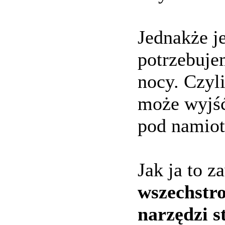
Jednakże j
potrzebuje
nocy. Czyl
może wyjść
pod namiot
Jak ja to 
wszechstro
narzędzi s