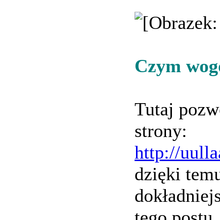
Czym wogó
Tutaj pozw
strony:
http://uul
dzięki tem
dokładniejs
tego postu.