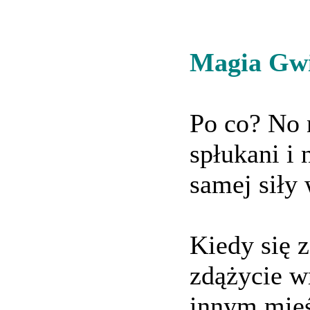
Magia Gwi
Po co? No 
spłukani i 
samej siły 
Kiedy się z
zdążycie wr
innym mieśc