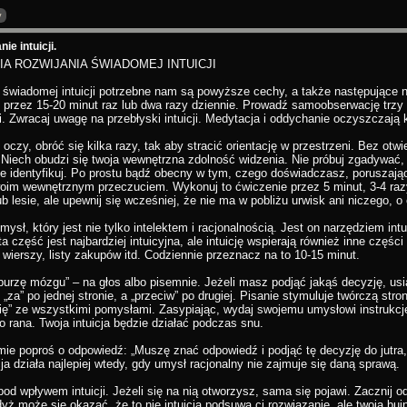
y
ie intuicji.
IA ROZWIJANIA ŚWIADOMEJ INTUICJI
 świadomej intuicji potrzebne nam są powyższe cechy, a także następujące n
j przez 15-20 minut raz lub dwa razy dziennie. Prowadź samoobserwację trz
 Zwracaj uwagę na przebłyski intuicji. Medytacja i oddychanie oczyszczają ka
 oczy, obróć się kilka razy, tak aby stracić orientację w przestrzeni. Bez otw
Niech obudzi się twoja wewnętrzna zdolność widzenia. Nie próbuj zgadywać,
e identyfikuj. Po prostu bądź obecny w tym, czego doświadczasz, poruszając 
woim wewnętrznym przeczuciem. Wykonuj to ćwiczenie przez 5 minut, 3-4 raz
ub lesie, ale upewnij się wcześniej, że nie ma w pobliżu urwisk ani niczego, o
mysł, który jest nie tylko intelektem i racjonalnością. Jest on narzędziem intuic
 część jest najbardziej intuicyjna, ale intuicję wspierają również inne częś
wierszy, listy zakupów itd. Codziennie przeznacz na to 10-15 minut.
burzę mózgu” – na głos albo pisemnie. Jeżeli masz podjąć jakąś decyzję, usi
„za” po jednej stronie, a „przeciw” po drugiej. Pisanie stymuluje twórczą stron
się” ze wszystkimi pomysłami. Zasypiając, wydaj swojemu umysłowi instrukcj
 rana. Twoja intuicja będzie działać podczas snu.
ie poproś o odpowiedź: „Muszę znać odpowiedź i podjąć tę decyzję do jutra, 
cja działa najlepiej wtedy, gdy umysł racjonalny nie zajmuje się daną sprawą.
 pod wpływem intuicji. Jeżeli się na nią otworzysz, sama się pojawi. Zacznij
dyż może się okazać, że to nie intuicja podsuwa ci rozwiązanie, ale twoja bu