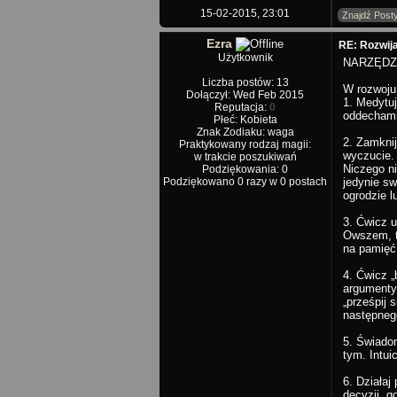
15-02-2015, 23:01
Znajdź Post
Ezra
RE: Rozwijan
Użytkownik
NARZĘDZ
Liczba postów: 13
W rozwoju
Dołączył: Wed Feb 2015
1. Medytu
Reputacja:
0
oddechami.
Płeć: Kobieta
Znak Zodiaku: waga
2. Zamknij
Praktykowany rodzaj magii:
wyczucie. 
w trakcie poszukiwań
Niczego ni
Podziękowania: 0
Podziękowano 0 razy w 0 postach
jedynie s
ogrodzie l
3. Ćwicz u
Owszem, ta
na pamięć 
4. Ćwicz „
argumenty 
„prześpij 
następnego
5. Świadom
tym. Intui
6. Działaj
decyzji, g