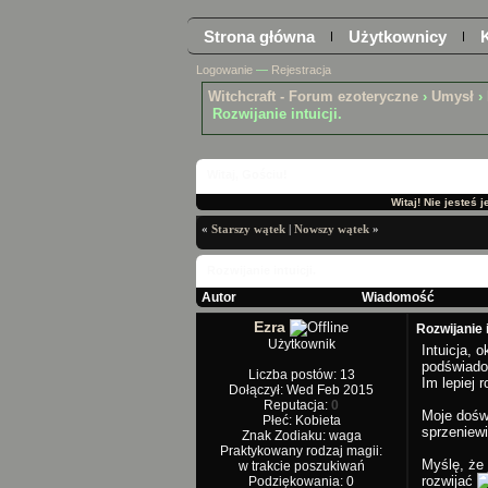
Strona główna
Użytkownicy
Logowanie
—
Rejestracja
Witchcraft - Forum ezoteryczne
›
Umysł
›
Rozwijanie intuicji.
Witaj, Gościu!
Witaj! Nie jesteś 
«
Starszy wątek
|
Nowszy wątek
»
Rozwijanie intuicji.
Autor
Wiadomość
Ezra
Rozwijanie i
Użytkownik
Intuicja, 
podświado
Liczba postów: 13
Im lepiej r
Dołączył: Wed Feb 2015
Reputacja:
0
Moje doświ
Płeć: Kobieta
sprzeniew
Znak Zodiaku: waga
Praktykowany rodzaj magii:
Myślę, że 
w trakcie poszukiwań
rozwijać
Podziękowania: 0