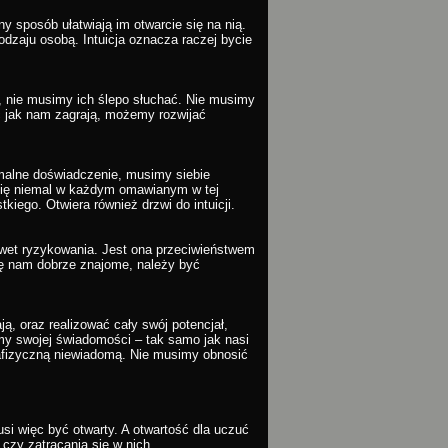
ny sposób ułatwiają im otwarcie się na nią.
rodzaju osobą. Intuicja oznacza raczej bycie
, nie musimy ich ślepo słuchać. Nie musimy
yć jak nam zagrają, możemy rozwijać
alne doświadczenie, musimy siebie
 się niemal w każdym omawianym w tej
iego. Otwiera również drzwi do intuicji.
wet ryzykowania. Jest ona przeciwieństwem
się nam dobrze znajome, należy być
, oraz realizować cały swój potencjał,
my swojej świadomości – tak samo jak nasi
afizyczną niewiadomą. Nie musimy obnosić
si więc być otwarty. A otwartość dla uczuć
 czy zatracania się w nich.