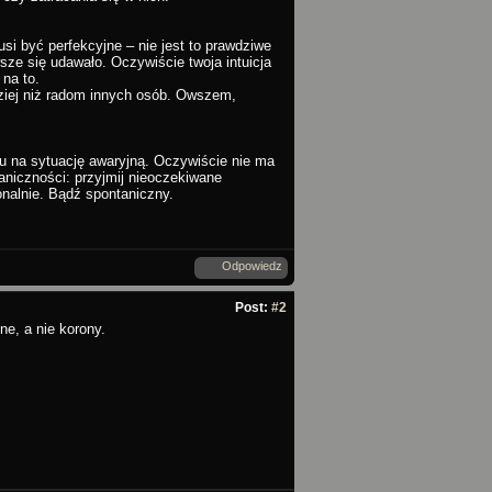
usi być perfekcyjne – nie jest to prawdziwe
wsze się udawało. Oczywiście twoja intuicja
na to.
dziej niż radom innych osób. Owszem,
u na sytuację awaryjną. Oczywiście nie ma
aniczności: przyjmij nieoczekiwane
jonalnie. Bądź spontaniczny.
Odpowiedz
Post:
#2
ne, a nie korony.