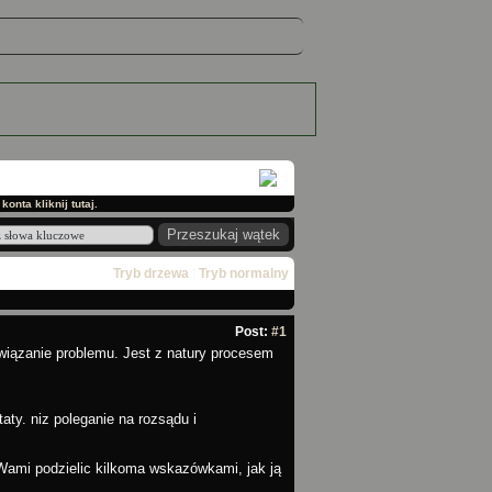
onta kliknij tutaj.
Tryb drzewa
|
Tryb normalny
Post:
#1
ozwiązanie problemu. Jest z natury procesem
aty. niz poleganie na rozsądu i
 Wami podzielic kilkoma wskazówkami, jak ją