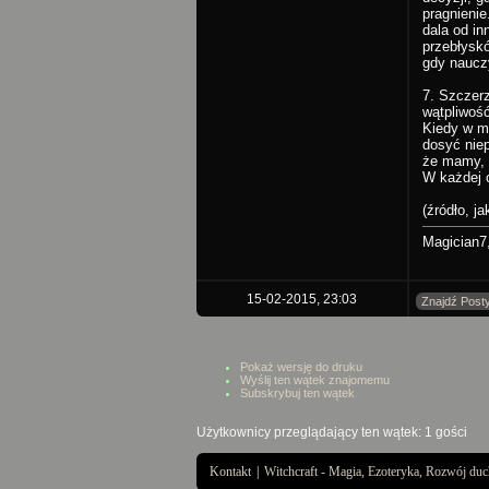
pragnienie
dala od in
przebłyskó
gdy nauczy
7. Szczerz
wątpliwość
Kiedy w mn
dosyć nie
że mamy, 
W każdej 
(źródło, ja
Magician7,
15-02-2015, 23:03
Znajdź Post
Pokaż wersję do druku
Wyślij ten wątek znajomemu
Subskrybuj ten wątek
Użytkownicy przeglądający ten wątek: 1 gości
Kontakt
|
Witchcraft - Magia, Ezoteryka, Rozwój d