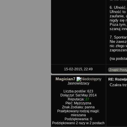
6. Ufność.
Ufność to 
zaufanie, 
nigdy się 
Poza tym,
szanuj inn
7. Sponta
Nie zawsz
nic złego 
zaproszeni
(na podsta
15-02-2015, 22:49
Znajdź Post
Magician7
RE: Rozwijan
Jasnowidzacy
Czakra trz
Liczba postów: 623
Dołączył: Sat May 2014
Reputacja:
27
Płeć: Mężczyzna
Znak Zodiaku: panna
Praktykowany rodzaj magii:
mieszana
Podziękowania: 0
Podziękowano 2 razy w 2 postach