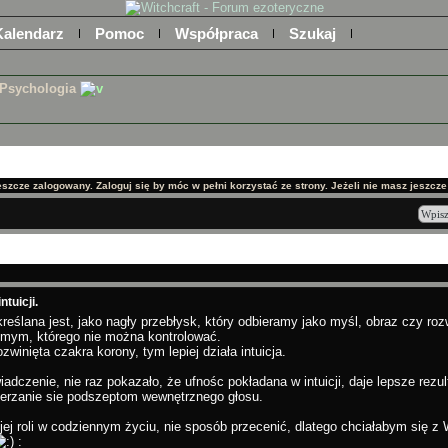
Kalendarz
Pomoc
Współpraca
Szukaj
Psychologia
jeszcze zalogowany. Zaloguj się by móc w pełni korzystać ze strony. Jeżeli nie masz jeszcze k
ntuicji.
określana jest, jako nagły przebłysk, który odbieramy jako myśl, obraz czy r
mym, którego nie można kontrolować.
ozwinięta czakra korony, tym lepiej działa intuicja.
adczenie, nie raz pokazało, że ufnośc pokładana w intuicji, daje lepsze rezult
ierzanie sie podszeptom wewnętrznego głosu.
jej roli w codziennym życiu, nie sposób przecenić, dlatego chciałabym się z
: