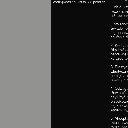
Podziękowano 0 razy w 0 postach
Ludzie, kt
Rozwijanie
niż robien
l. Świadom
Świadomoś
się buntow
zaufanie d
2. Kochan
Aby być g
naprawdę 
książce te
3. Elasty
Elastyczn
utknięcia 
otwartym 
4. Odwaga
Powinniśmy
czyli być
przodkowi
się ze sw
wystarczy
5. Akcept
Intuicja w
to nic inn