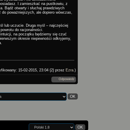
 posiadasz. l zamieszkać na pustkowiu, z
ia. Bądź otwarty i słuchaj prawdziwych
dź do poważniejszych, ale dopiero wówczas,
yśl lub uczucie. Druga myśl – najczęściej
powrotu do racjonalności.
intuicji, na początku będziemy się czuć
pierwszym okresie niepewności odkryjemy,
a.
yfikowany: 15-02-2015, 23:04 {2} przez
Ezra
.)
Odpowiedz