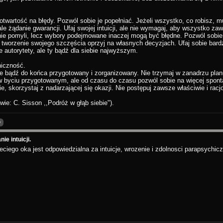
otwartość na błędy. Pozwól sobie je popełniać. Jeżeli wszystko, co robisz, m
ale żądanie gwarancji. Ufaj swojej intuicji, ale nie wymagaj, aby wszystko za
nie pomyli, lecz wybory podejmowane inaczej mogą być błędne. Pozwól sobie 
 tworzenie swojego szczęścia oprzyj na własnych decyzjach. Ufaj sobie bar
e autorytety, ale ty bądź dla siebie najwyższym.
niczność.
e bądź do końca przygotowany i zorganizowany. Nie trzymaj w zanadrzu plan
w byciu przygotowanym, ale od czasu do czasu pozwól sobie na więcej spont
e, skorzystaj z nadarzającej się okazji. Nie postępuj zawsze właściwie i rac
wie: C. Sisson ,,Podróż w głąb siebie").
y
ie intuicji.
eciego oka jest odpowiedzialna za intuicje, wrozenie i zdolnosci parapsychicz