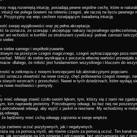
órzy mają rozwiniętą intuicję, posiadają pewne wspólne cechy, które w natural
 intuicji nie polega bowiem na robieniu czegoś, ale raczej na byciu pewnego 
ie. Przyjrzyjmy się więc cechom rozwijającym świadomą intuicję.
ość swojej wyjątkowości oraz jej pełna akceptacja.
ć ta oznacza, że szanując i akceptując nakazy racjonalnego społeczeństwa
ać ani wchodzić w konflikt ze strukturami cywilizacji -jednak zamiast tańcz
o siebie.
ie siebie samego i współodczuwanie.
otowym na przeżycie czegoś magicznego, czegoś wykraczającego poza norm
kochać. Miłość do siebie wynikająca z poczucia własnej wartości przewijała
macie -dlatego, że miłość jest fundamentem wszystkiego i kluczem do wszystk
czność w zetknięciu z nowymi koncepcjami lub abstrakcyjnymi pojęciami.
ość oznacza otwartość na nowe rzeczy, chęć próbowania czegoś nowego, na
w starych wzorcach z przeszłości. Nawet w tych dziedzinach, które wydają 
na nowe możliwości i pomysły.
.
 mieć odwagę stawić czoło swoim lękom, tym, którzy się z nami nie zgadzają
 tym, kim naprawdę jesteśmy. Potrzebujemy odwagi, bo bez niej nie poszerzy
e potrzebowali odwagi, aby wyjść z jaskiń w nieznane. My wchodzimy w met
oją odwagą;
, że będziemy mieć cichą odwagę zajrzenia w swoje wnętrze.
acja zarówno uczuć pozytywnych, jak i negatywnych.
yraża się za pomocą myśli, ale równie często za pomocą uczuć. Ten kanał mu
ego, jak pozwalanie na Ich istnienie l odczuwanie, bez utożsamiania się z nimi