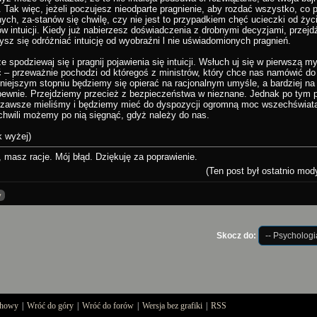
. Tak więc, jeżeli poczujesz nieodparte pragnienie, aby rozdać wszystko, co
nych, za-stanów się chwilę, czy nie jest to przypadkiem chęć ucieczki od życ
w intuicji. Kiedy już nabierzesz doświadczenia z drobnymi decyzjami, przej
sz się odróżniać intuicję od wyobraźni l nie uświadomionych pragnień.
e spodziewaj się i pragnij pojawienia się intuicji. Wsłuch uj się w pierwszą m
 – przeważnie pochodzi od któregoś z ministrów, który chce nas namówić do 
iejszym stopniu będziemy się opierać na racjonalnym umyśle, a bardziej na 
pewnie. Przejdziemy przecież z bezpieczeństwa w nieznane. Jednak po tym 
zawsze mieliśmy i będziemy mieć do dyspozycji ogromną moc wszechświat
chwili możemy po nią sięgnąć, gdyż należy do nas.
k wyżej)
 masz racje. Mój błąd. Dziękuję za poprawienie.
(Ten post był ostatnio mod
y
Skocz do:
uchowy
|
Wróć do góry
|
Wróć do forów
|
Wersja bez grafiki
|
RSS