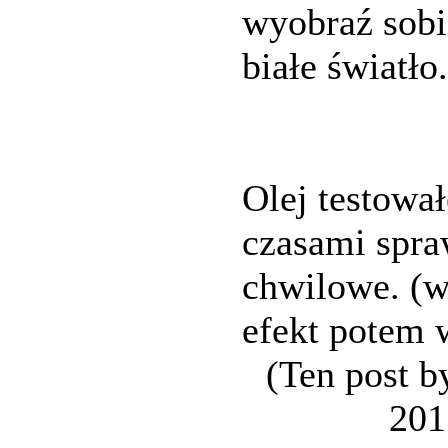
wyobraź sobie
białe światło.
Olej testował
czasami spraw
chwilowe. (wy
efekt potem 
(Ten post b
201