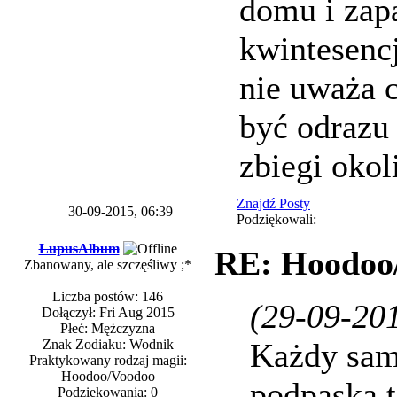
domu i zap
kwintesencj
nie uważa 
być odrazu
zbiegi okoli
Znajdź Posty
30-09-2015, 06:39
Podziękowali:
LupusAlbum
RE: Hoodoo/
Zbanowany, ale szczęśliwy ;*
Liczba postów: 146
(29-09-201
Dołączył: Fri Aug 2015
Płeć: Mężczyzna
Znak Zodiaku: Wodnik
Każdy sami
Praktykowany rodzaj magii:
Hoodoo/Voodoo
podpaska 
Podziękowania: 0