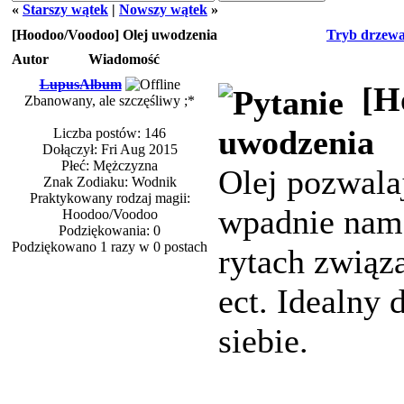
«
Starszy wątek
|
Nowszy wątek
»
[Hoodoo/Voodoo] Olej uwodzenia
Tryb drzew
Autor
Wiadomość
LupusAlbum
[H
Zbanowany, ale szczęśliwy ;*
uwodzenia
Liczba postów: 146
Dołączył: Fri Aug 2015
Płeć: Mężczyzna
Olej pozwala
Znak Zodiaku: Wodnik
Praktykowany rodzaj magii:
wpadnie nam
Hoodoo/Voodoo
Podziękowania: 0
Podziękowano 1 razy w 0 postach
rytach związa
ect. Idealny
siebie.