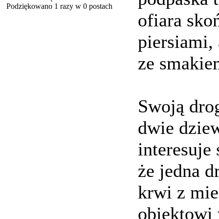
Podziękowano 1 razy w 0 postach
ofiara sk
piersiami,
ze smaki
Swoją drog
dwie dziew
interesuje 
że jedna d
krwi z mie
obiektowi 