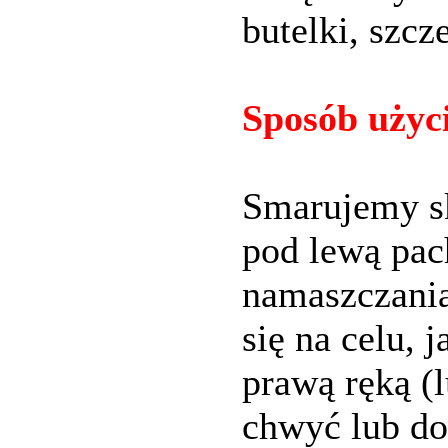
butelki, szc
Sposób użyc
Smarujemy sk
pod lewą pac
namaszczania
się na celu, 
prawą ręką (l
chwyć lub do