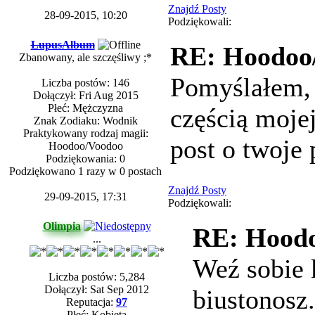
Znajdź Posty
28-09-2015, 10:20
Podziękowali:
LupusAlbum
RE: Hoodoo/
Zbanowany, ale szczęśliwy ;*
Pomyślałem, 
Liczba postów: 146
Dołączył: Fri Aug 2015
Płeć: Mężczyzna
częścią moje
Znak Zodiaku: Wodnik
Praktykowany rodzaj magii:
post o twoje
Hoodoo/Voodoo
Podziękowania: 0
Podziękowano 1 razy w 0 postach
Znajdź Posty
29-09-2015, 17:31
Podziękowali:
Olimpia
RE: Hoodo
...
Weź sobie 
Liczba postów: 5,284
Dołączył: Sat Sep 2012
biustonosz
Reputacja:
97
Płeć: Kobieta