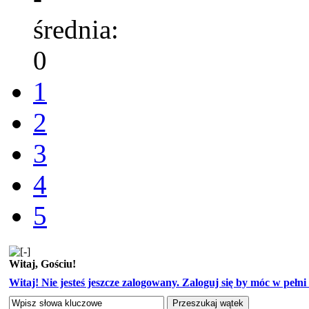
średnia:
0
1
2
3
4
5
Witaj, Gościu!
Witaj! Nie jesteś jeszcze zalogowany. Zaloguj się by móc w pełni k