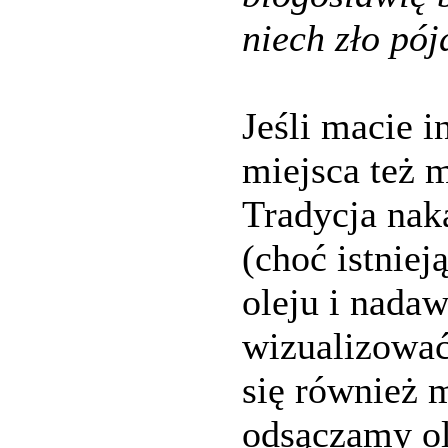
niech zło pój
Jeśli macie 
miejsca też 
Tradycja naka
(choć istniej
oleju i nada
wizualizować
się również 
odsączamy ol