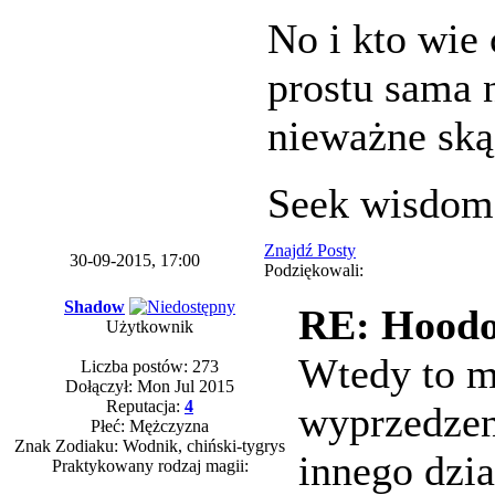
No i kto wie
prostu sama 
nieważne sk
Seek wisdom
Znajdź Posty
30-09-2015, 17:00
Podziękowali:
Shadow
RE: Hoodo
Użytkownik
Wtedy to m
Liczba postów: 273
Dołączył: Mon Jul 2015
Reputacja:
4
wyprzedzen
Płeć: Mężczyzna
Znak Zodiaku: Wodnik, chiński-tygrys
innego dzia
Praktykowany rodzaj magii: