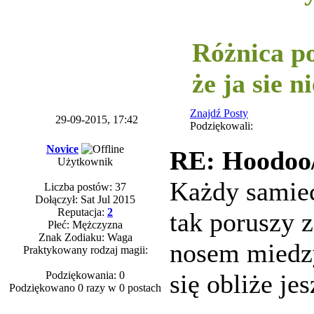
-----------
Różnica po
że ja sie 
Znajdź Posty
29-09-2015, 17:42
Podziękowali:
Novice
RE: Hoodoo/
Użytkownik
Każdy samiec
Liczba postów: 37
Dołączył: Sat Jul 2015
Reputacja:
2
tak poruszy 
Płeć: Mężczyzna
Znak Zodiaku: Waga
nosem miedzy
Praktykowany rodzaj magii:
Podziękowania: 0
się obliże j
Podziękowano 0 razy w 0 postach