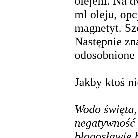
olejem. Na d
ml oleju, op
magnetyt. Sz
Następnie zn
odosobnione 
Jakby ktoś ni
Wodo święta,
negatywność 
błogosławię 