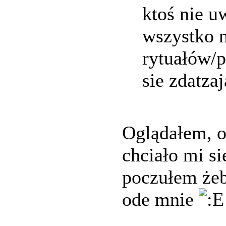
ktoś nie u
wszystko 
rytuałów/p
sie zdatzaj
Oglądałem, o
chciało mi si
poczułem żeb
ode mnie