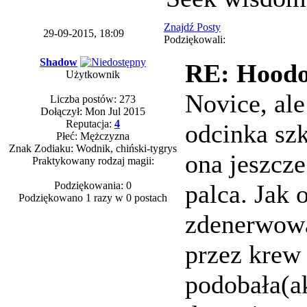
Znajdź Posty
29-09-2015, 18:09
Podziękowali:
Shadow
RE: Hoodo
Użytkownik
Novice, ale
Liczba postów: 273
Dołączył: Mon Jul 2015
Reputacja:
4
odcinka szk
Płeć: Mężczyzna
Znak Zodiaku: Wodnik, chiński-tygrys
ona jeszcze
Praktykowany rodzaj magii:
Podziękowania: 0
palca. Jak 
Podziękowano 1 razy w 0 postach
zdenerwował
przez krew 
podobała(ak