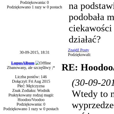
Podziękowania: 0
na podstawi
Podziękowano 1 razy w 0 postach
podobała mu
ciekawości
działać?
Znajdź Posty
30-09-2015, 18:31
Podziękowali:
LupusAlbum
RE: Hoodoo/
Zbanowany, ale szczęśliwy ;*
Liczba postów: 146
(30-09-201
Dołączył: Fri Aug 2015
Płeć: Mężczyzna
Znak Zodiaku: Wodnik
Wtedy to m
Praktykowany rodzaj magii:
Hoodoo/Voodoo
wyprzedzen
Podziękowania: 0
Podziękowano 1 razy w 0 postach