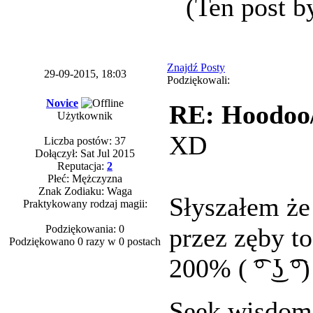
(Ten post b
Znajdź Posty
29-09-2015, 18:03
Podziękowali:
Novice
RE: Hoodoo/
Użytkownik
XD
Liczba postów: 37
Dołączył: Sat Jul 2015
Reputacja:
2
Płeć: Mężczyzna
Znak Zodiaku: Waga
Słyszałem że 
Praktykowany rodzaj magii:
Podziękowania: 0
przez zęby to
Podziękowano 0 razy w 0 postach
200% ( ͡° ͜ʖ ͡°)
Seek wisdom