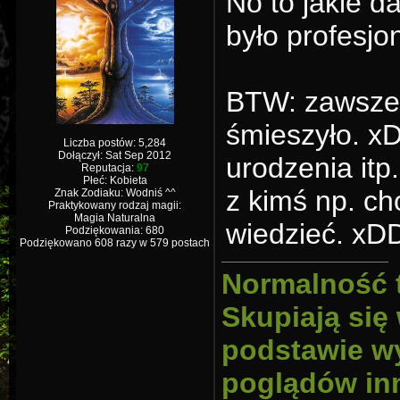
No to jakie d
było profesjo
BTW: zawsze 
śmieszyło. xD
Liczba postów: 5,284
Dołączył: Sat Sep 2012
urodzenia itp.
Reputacja:
97
Płeć: Kobieta
z kimś np. ch
Znak Zodiaku: Wodniś ^^
Praktykowany rodzaj magii:
Magia Naturalna
wiedzieć. xDD
Podziękowania: 680
Podziękowano 608 razy w 579 postach
Normalność 
Skupiają się
podstawie wy
poglądów inn