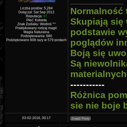
Normalność 
Liczba postów: 5,284
Dołączył: Sat Sep 2012
Reputacja:
97
Skupiają się
Płeć: Kobieta
Znak Zodiaku: Wodniś ^^
Praktykowany rodzaj magii:
podstawie wy
Magia Naturalna
Podziękowania: 680
poglądów inn
Podziękowano 608 razy w 579 postach
Boją się uwo
Są niewolnik
materialnych
-----------
Różnica pomi
sie nie boje
03-02-2016, 00:17
Znajdź Posty