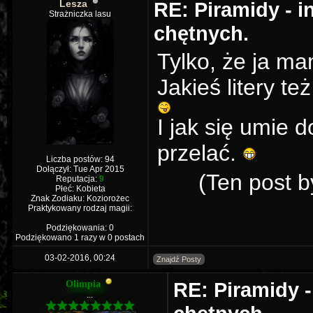
Lesza
RE: Piramidy - i
Strażniczka lasu
chętnych.
Tylko, że ja ma
Jakieś litery t
I jak się umie 
przelać.
Liczba postów: 94
Dołączył: Tue Apr 2015
(Ten post b
Reputacja:
9
Płeć: Kobieta
Znak Zodiaku: Koziorożec
Praktykowany rodzaj magii:
Podziękowania: 0
Podziękowano 1 razy w 0 postach
03-02-2016, 00:24
Znajdź Posty
RE: Piramidy -
Olimpia
...