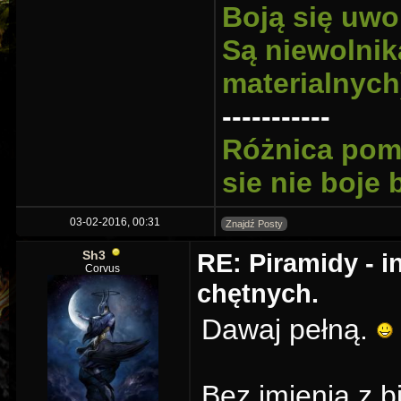
Boją się uwo
Są niewolnik
materialnych
-----------
Różnica pomi
sie nie boje
03-02-2016, 00:31
Znajdź Posty
Sh3
RE: Piramidy - i
Corvus
chętnych.
Dawaj pełną.
Bez imienia z 