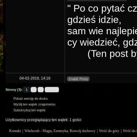
" Po co py­tać cz
gdzieś idzie,
sam wie naj­le­p
cy wie­dzieć, gdz
(Ten post 
04-02-2016, 14:16
Znajdź Posty
Strony (3):
1
2
3
Dalej »
Pokaż wersję do druku
Wyślij ten wątek znajomemu
Subskrybuj ten wątek
Użytkownicy przeglądający ten wątek: 1 gości
Kontakt
|
Witchcraft - Magia, Ezoteryka, Rozwój duchowy
|
Wróć do góry
|
Wróć do 