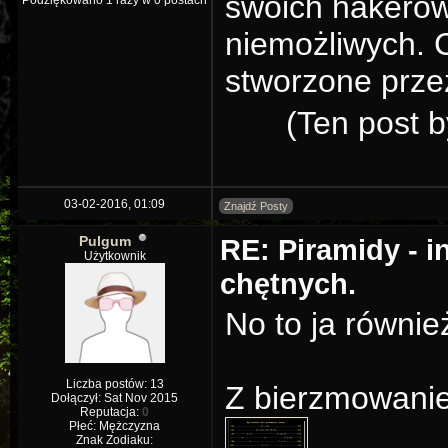
swoich hakerów.
Podziękowano 1 razy w 0 postach
niemożliwych. 
stworzone prze
(Ten post 
03-02-2016, 01:09
Znajdź Posty
Pulgum
RE: Piramidy - i
Użytkownik
chętnych.
No to ja równie
Liczba postów: 13
Z bierzmowani
Dołączył: Sat Nov 2015
Reputacja:
0
Płeć: Mężczyzna
Znak Zodiaku: