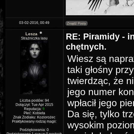
03-02-2016, 00:49
Znajdź Posty
Lesza
RE: Piramidy - i
Strażniczka lasu
chętnych.
Wiesz są napra
taki głośny prz
twierdząc, że n
jego numer kon
wpłacił jego pi
Liczba postów: 94
Dołączył: Tue Apr 2015
Reputacja:
9
Da się, tylko 
Płeć: Kobieta
Znak Zodiaku: Koziorożec
Praktykowany rodzaj magii:
wysokim poziomi
Podziękowania: 0