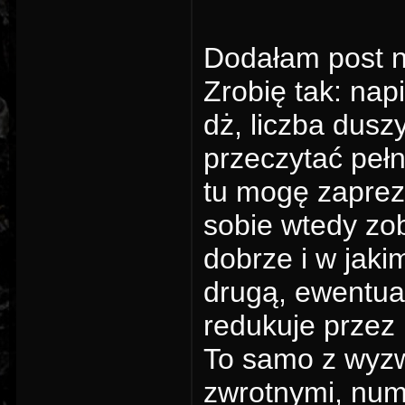
Dodałam post na
Zrobię tak: nap
dż, liczba dusz
przeczytać pełn
tu mogę zapreze
sobie wtedy zob
dobrze i w jaki
drugą, ewentual
redukuje przez p
To samo z wyzw
zwrotnymi, num