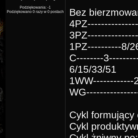
Podziękowania: -1
Bez bierzmowa
Podziękowano 0 razy w 0 postach
4PZ--------------
3PZ-------------
1PZ----------8/26
C--------3--------
6/15/33/51
1WW------------2-
WG---------------
Cykl formujący
Cykl produktyw
Cykl żniwny po