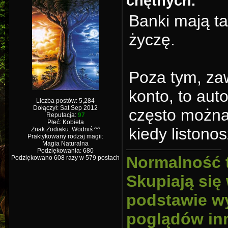
chętnych.
Banki mają t
życzę.
Poza tym, za
konto, to au
Liczba postów: 5,284
Dołączył: Sat Sep 2012
często można
Reputacja:
97
Płeć: Kobieta
kiedy listono
Znak Zodiaku: Wodniś ^^
Praktykowany rodzaj magii:
Magia Naturalna
Podziękowania: 680
Normalność 
Podziękowano 608 razy w 579 postach
Skupiają się
podstawie wy
poglądów inn