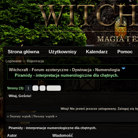
Strona główna
Użytkownicy
Kalendarz
Pomoc
Logowanie
—
Rejestracja
Witchcraft - Forum ezoteryczne
›
Dywinacja
›
Numerologia
Piramidy - interpretacje numerologiczne dla chętnych.
Strony (3):
1
2
3
Dalej »
Witaj, Gościu!
Witaj! Nie jesteś jeszcze zalogowany. Zaloguj się by
«
Starszy wątek
|
Nowszy wątek
»
Piramidy - interpretacje numerologiczne dla chętnych.
Autor
Wiadomość