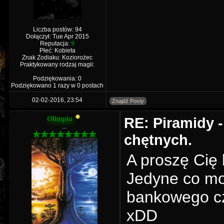
Liczba postów: 94
Dołączył: Tue Apr 2015
Reputacja:
9
Płeć: Kobieta
Znak Zodiaku: Koziorożec
Praktykowany rodzaj magii:
Podziękowania: 0
Podziękowano 1 razy w 0 postach
02-02-2016, 23:54
Znajdź Posty
RE: Piramidy -
Olimpia
...
chętnych.
A proszę Cię
Jedyne co mo
bankowego cz
xDD