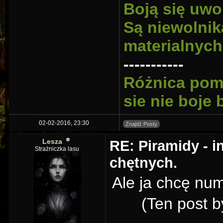
Boją się uwo
Są niewolnik
materialnych
-----------
Różnica pomi
sie nie boje
02-02-2016, 23:30
Znajdź Posty
Lesza
RE: Piramidy - i
Strażniczka lasu
chętnych.
Ale ja chcę nu
(Ten post b