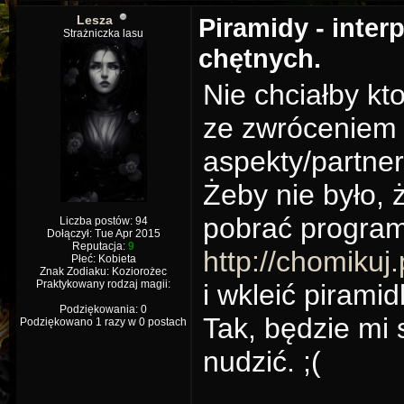
Lesza
Piramidy - inter
Strażniczka lasu
chętnych.
Nie chciałby kt
ze zwróceniem 
aspekty/partne
Żeby nie było,
pobrać program
Liczba postów: 94
Dołączył: Tue Apr 2015
Reputacja:
9
http://chomikuj
Płeć: Kobieta
Znak Zodiaku: Koziorożec
Praktykowany rodzaj magii:
i wkleić piramid
Podziękowania: 0
Tak, będzie mi 
Podziękowano 1 razy w 0 postach
nudzić. ;(