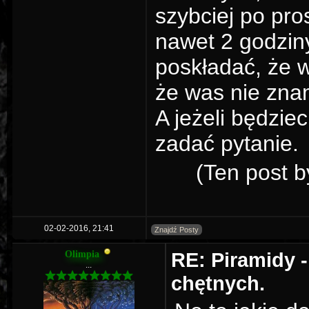
szybciej po pro
nawet 2 godzin
poskładać, że w
że was nie zna
A jeżeli będzie
zadać pytanie.
(Ten post b
02-02-2016, 21:41
Znajdź Posty
RE: Piramidy -
Olimpia
...
chętnych.