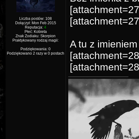
[attachment=27
[attachment=27
Liczba postów: 108
Dołączył: Mon Feb 2015
Reputacja:
4
Płeć: Kobieta
Znak Zodiaku: Skorpion
Praktykowany rodzaj magii:
A tu z imienie
Podziękowania: 0
[attachment=28
Podziękowano 2 razy w 0 postach
[attachment=28