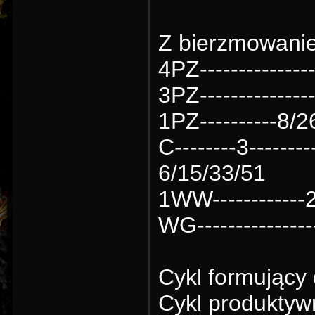
Z bierzmowani
4PZ--------------
3PZ-------------
1PZ----------8/26
C--------3--------
6/15/33/51
1WW------------2-
WG---------------
Cykl formujący
Cykl produktyw