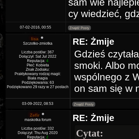
sam wie naj­le­p
cy wie­dzieć, gdz
07-02-2016, 00:55
Znajdź Posty
lisa
RE: Żmije
Szczotko-zmiotka
Gdzieś czytała
Liczba postów: 367
Dołączył: Sat Jul 2022
Reputacja:
4
smoki. Albo mo
Płeć: Kobieta
Znak Zodiaku:
wspólnego z W
Praktykowany rodzaj magii:
Biała magia
Podziękowania: 63
on sam się w n
Podziękowano 29 razy w 27 postach
03-09-2022, 08:53
Znajdź Posty
Zefir
RE: Żmije
maskotka forum
Liczba postów: 332
Cytat:
Dołączył: Thu Aug 2020
Reputacja:
2