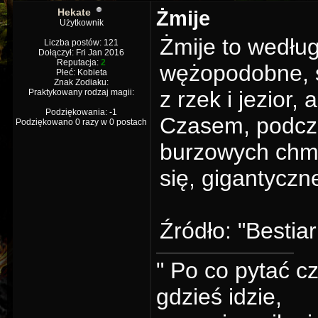
Hekate
Żmije
Użytkownik
Żmije to według
Liczba postów: 121
Dołączył: Fri Jan 2016
Reputacja:
2
wężopodobne, s
Płeć: Kobieta
Znak Zodiaku:
z rzek i jezior,
Praktykowany rodzaj magii:
Podziękowania: -1
Czasem, podcza
Podziękowano 0 razy w 0 postach
burzowych chmu
się, gigantyczne
Źródło: "Bestiar
" Po co py­tać cz
gdzieś idzie,