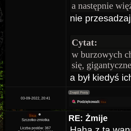
a następnie wię
nie przesadza
Cytat:
w burzowych ch
się, gigantyczne
a był kiedyś i
Znajdź Posty
03-09-2022, 20:41
Podziękowali:
lisa
lisa
RE: Żmije
Szczotko-zmiotka
Haha z tą wan
Liczba postów: 367