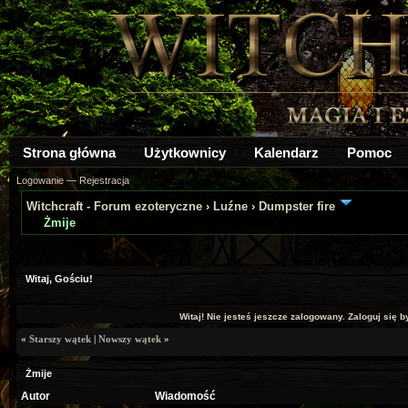
Strona główna
Użytkownicy
Kalendarz
Pomoc
Logowanie
—
Rejestracja
Witchcraft - Forum ezoteryczne
›
Luźne
›
Dumpster fire
Żmije
a: 0
Witaj, Gościu!
Witaj! Nie jesteś jeszcze zalogowany. Zaloguj się by
«
Starszy wątek
|
Nowszy wątek
»
Żmije
Autor
Wiadomość