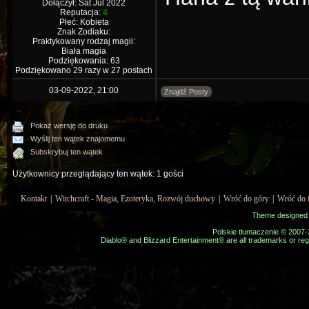
Dołączył: Sat Jul 2022
Reputacja:
4
Płeć: Kobieta
Znak Zodiaku:
Praktykowany rodzaj magii:
Biała magia
Podziękowania: 63
Podziękowano 29 razy w 27 postach
03-09-2022, 21:00
Znajdź Posty
Pokaż wersję do druku
Wyślij ten wątek znajomemu
Subskrybuj ten wątek
Użytkownicy przeglądający ten wątek: 1 gości
Kontakt
|
Witchcraft - Magia, Ezoteryka, Rozwój duchowy
|
Wróć do góry
|
Wróć do 
Theme designed
Polskie tłumaczenie © 2007
Diablo® and Blizzard Entertainment® are all trademarks or regi