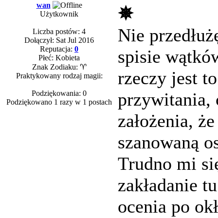
wan
✵
Użytkownik
Nie przedłuż
Liczba postów: 4
Dołączył: Sat Jul 2016
Reputacja:
0
spisie wątkó
Płeć: Kobieta
Znak Zodiaku: ♈
rzeczy jest t
Praktykowany rodzaj magii:
Podziękowania: 0
przywitania,
Podziękowano 1 razy w 1 postach
założenia, że 
szanowaną os
Trudno mi si
zakładanie tu
ocenia po ok