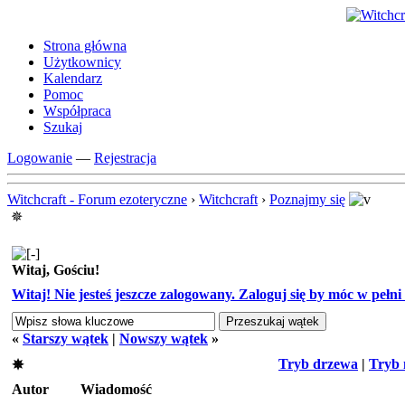
Strona główna
Użytkownicy
Kalendarz
Pomoc
Współpraca
Szukaj
Logowanie
—
Rejestracja
Witchcraft - Forum ezoteryczne
›
Witchcraft
›
Poznajmy się
✵
Witaj, Gościu!
Witaj! Nie jesteś jeszcze zalogowany. Zaloguj się by móc w pełni k
«
Starszy wątek
|
Nowszy wątek
»
Tryb drzewa
|
Tryb 
✵
Autor
Wiadomość