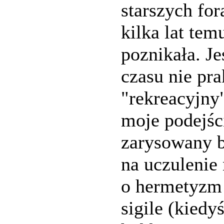
starszych fo
kilka lat tem
poznikała. J
czasu nie pr
"rekreacyjny"
moje podejśc
zarysowany b
na uczulenie 
o hermetyzm 
sigile (kiedy