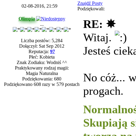
Znajdź Posty
02-08-2016, 21:59
Podziękowali:
Olimpia
RE: ✵
...
Witaj.
Liczba postów: 5,284
Dołączył: Sat Sep 2012
Jesteś cie
Reputacja:
97
Płeć: Kobieta
Znak Zodiaku: Wodniś ^^
Praktykowany rodzaj magii:
Magia Naturalna
No cóż... 
Podziękowania: 680
Podziękowano 608 razy w 579 postach
progach.
Normalnoś
Skupiają s