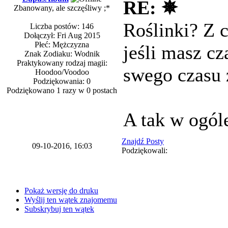
RE: ✵
Zbanowany, ale szczęśliwy ;*
Roślinki? Z c
Liczba postów: 146
Dołączył: Fri Aug 2015
Płeć: Mężczyzna
jeśli masz cz
Znak Zodiaku: Wodnik
Praktykowany rodzaj magii:
swego czasu 
Hoodoo/Voodoo
Podziękowania: 0
Podziękowano 1 razy w 0 postach
A tak w ogól
Znajdź Posty
09-10-2016, 16:03
Podziękowali:
Pokaż wersję do druku
Wyślij ten wątek znajomemu
Subskrybuj ten wątek