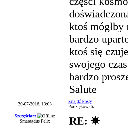
części kosmos
doświadczona
ktoś mógłby 
bardzo uparte
ktoś się czu
swojego czas
bardzo prosz
Salute
Znajdź Posty
30-07-2016, 13:03
Podziękowali:
Szczęściarz
RE: ✵
Smaragdus Felix