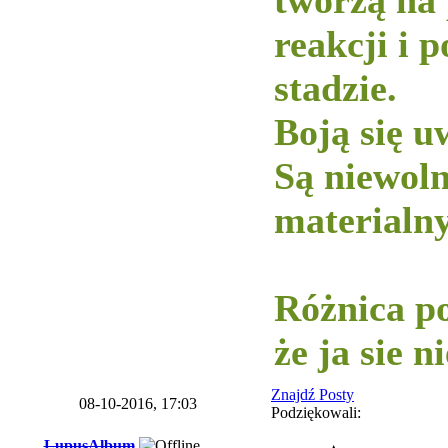
tworzą na
reakcji i 
stadzie.
Boją się u
Są niewol
materialny
-----------
Różnica po
że ja sie 
Znajdź Posty
08-10-2016, 17:03
Podziękowali:
LupusAlbum