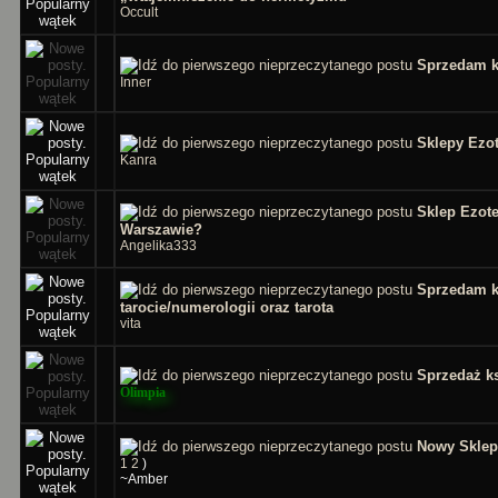
Occult
Sprzedam k
Inner
Sklepy Ezo
Kanra
Sklep Ezot
Warszawie?
Angelika333
Sprzedam k
tarocie/numerologii oraz tarota
vita
Sprzedaż ks
Olimpia
Nowy Sklep
1
2
)
~Amber