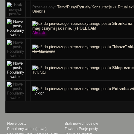
Przeniesiony:
Tarot/Runy/Rytuały/Konsultacje -> Ritualiexl
Unebris
Stronka na 
magicznymi jak i nie. :) POLECAM
Absinth
"Nasze" sk
HeyMacarena
Sklep ezot
Tuturutu
Potrzeba wi
~Viktor
Nowe posty
Brak nowych postów
Popularny wątek (nowe)
Zawiera Twoje posty