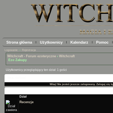
Strona główna
Użytkownicy
Kalendarz
Pomoc
Logowanie
—
Rejestracja
Witchcraft - Forum ezoteryczne
›
Witchcraft
Ezo Zakupy
Użytkownicy przeglądający ten dział: 1 gości
Witaj, Gościu!
Witaj! Nie jesteś jeszcze zalogowany. Zaloguj się by
Dział
Recenzje