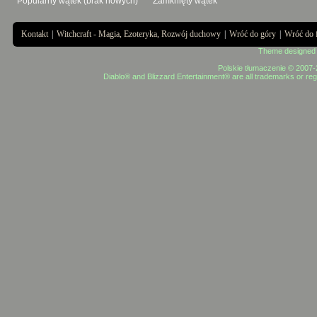
Popularny wątek (brak nowych)
Zamknięty wątek
Kontakt
|
Witchcraft - Magia, Ezoteryka, Rozwój duchowy
|
Wróć do góry
|
Wróć do 
Theme designed
Polskie tłumaczenie © 2007
Diablo® and Blizzard Entertainment® are all trademarks or regi