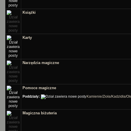
Książki
Karty
Narzędzia magiczne
Pomoce magiczne
Poddziały:
Kamienie/Zioła/Kadzidła/Ole
Magiczna biżuteria