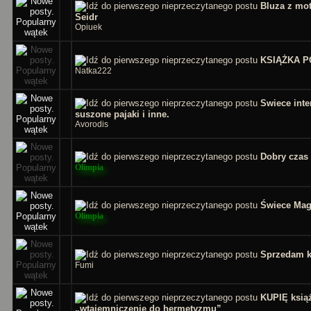
Bluza z mo
Seidr
Opiuek
KSIĄŻKA 
Natka222
Swiece inte
suszone pajaki i inne.
Avorodis
Dobry czas
Olimpia
Świece Mag
Olimpia
Sprzedam k
Fumi
KUPIĘ ksią
„wtajemniczenie do hermetyzmu”