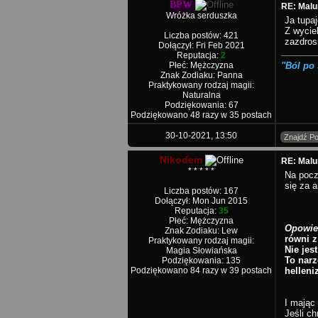
BPW
RE: Malu
Wróżka serduszka
Ja tupa
Z wycie
Liczba postów: 421
zazdro
Dołączył: Fri Feb 2021
Reputacja:
2
Płeć: Mężczyzna
"Ból po 
Znak Zodiaku: Panna
Praktykowany rodzaj magii:
Naturalna
Podziękowania: 67
Podziękowano 48 razy w 35 postach
30-10-2021, 13:50
Znajdź Po
Nikodem
RE: Malu
* * * * *
Na pocz
się za a
Liczba postów: 167
Dołączył: Mon Jun 2015
Reputacja:
35
Płeć: Mężczyzna
Opowieś
Znak Zodiaku: Lew
równi z
Praktykowany rodzaj magii:
Nie jes
Magia Słowiańska
To narz
Podziękowania: 135
Podziękowano 84 razy w 39 postach
helleni
I mając
Jeśli c