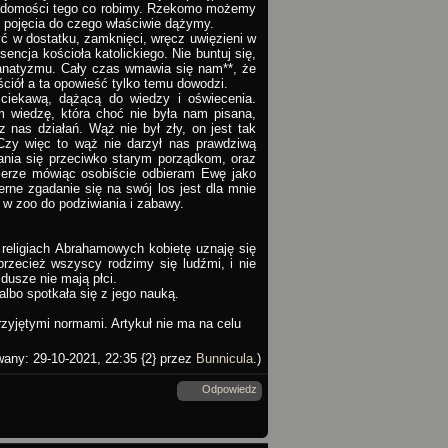
wiadomości tego co robimy. Rzekomo możemy
 pojęcia do czego właściwie dążymy.
ć w dostatku, zamknięci, wręcz uwięzieni w
sencja kościoła katolickiego. Nie buntuj się,
 fanatyzmu. Cały czas wmawia się nam**, że
ściół a ta opowieść tylko temu dowodzi.
ciekawą, dążącą do wiedzy i oświecenia.
m wiedzę, która choć nie była nam pisana,
nas działań. Wąż nie był zły, on jest tak
Czy więc to wąż nie darzył nas prawdziwą
ania się przeciwko starym porządkom, oraz
czerze mówiąc osobiście odbieram Ewę jako
erne zgadanie się na swój los jest dla mnie
 w zoo do podziwiania i zabawy.
religiach Abrahamowych kobietę uznaję się
 przecież wszyscy rodzimy się ludźmi, i nie
dusze nie mają płci.
lbo spotkała się z jego nauką.
rzyjętymi normami. Artykuł nie ma na celu
wany: 29-10-2021, 22:35 {2} przez
Bunnicula
.)
Odpowiedz