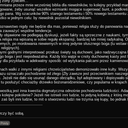
j żony żywcem...
niana przeze mnie wcześniej biblia dla niewolników, to kolejny przykład mani
gowane, żeby usunąć wszelkie wzmianki mogące sugerować bunt, a podkreśl
go pana. Wg szacunków 90% starego testamentu i 50% nowego testamentu zo
tko w jednym celu: by niewolnik pozostał niewolnikiem.
ioznawstwo nigdy nie będzie dla mas, ponieważ religia służy do panowania na
 zauważyć wspólne tendencje.
y objawione nie podlegają dyskusji, jeżeli fakty są sprzeczne z naukami, tym
 religia ma wpisaną w sobie regułę ekspansji, bardziej lub mniej radykalną.
ernych, po mordowania niewiernych w imię jedynie słusznego boga (tu wstaw
religijnych).
ymi godnymi interpretować przekaz święty są duchowni, jako nadzwyczajna 
o boga i jest niepodważalna. Każdy kto wątpi w cnoty duchownej kasty jest bl
y dla przykładu w adekwatny sposób: od wytykania palcami przez kamienowa
ach walki z innymi religiami chrześcijaństwo demonizowało inne kulty. Wszy
azu oznaczało pochodzenie od złego (Zły zawsze jest przeciwnikiem naszego
ii). Jeżeli nie dało się usunąć danego obrządku, był adoptowany i dopisywało
tu posłużyć chociażby drzewko bożonarodzeniowe, czy popularna w krajach 
wostką jest inna kwestia dogmatyczna odnośnie pochodzenia ludzkości. Ad
o kolejne pokolenie? Jeżeli nie istnieli inni ludzie, to jedyną kobietą z którą m
 zaś byli inni ludzie, to mit o stworzeniu ludzi nie trzyma się kupy, bo jednak b
rczy być sobą.
 Posty