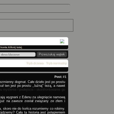
onta kliknij tutaj.
Tryb drzewa
|
Tryb normalny
Post:
#1
iezmienny dogmat. Całe dzieło jest po prostu
ł ten jest po prostu ,,luźną" tezą, a nawet
u myślenia i podejścia i skonfrontowanie go
stają wygnani z Edenu za ulegnięcie namową
już na zawsze został związany ze złem i
, skoro nie do końca rozumiemy co robimy.
ziemy? Cała ta historia jest potępieniem