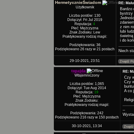
HermetycznieŚwiadom
RE: Malu
Użytkownik
Bardzo 
bystrzy
Liczba postów: 130
Jednośc
Dołączył: Fri Jul 2019
zdaniem
Reputacja:
4
z nim r
Płeć: Mężczyzna
lubi lud
Znak Zodiaku: Lew
świetną
Praktykowany rodzaj magii:
i do ko
Podziękowania: 36
Podziękowano 26 razy w 21 postach
Niech st
29-10-2021, 23:51
Znajdź Po
tupajda
RE: Ma
Wtajemniczony
Czy w
Czy w
Liczba postów: 1,065
buntu
Dołączył: Tue Aug 2014
A co 
Reputacja:
19
Płeć: Mężczyzna
Relig
Znak Zodiaku:
Praktykowany rodzaj magii:
--
Podziękowania: 242
Wysta
Podziękowano 216 razy w 150 postach
30-10-2021, 13:34
Znajdź