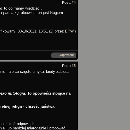
Post:
#4
ieć to co mamy wiedzieć".
 i pamiątkę, albowiem on jest Bogiem
yfikowany: 30-10-2021, 13:51 {2} przez
BPW
.)
Odpowiedz
Post:
#5
mie - ale co często umyka, kiedy zabiera
ylko mitologia.
To opowieści stojące na
tnej religii - chrześcijaństwa,
 poszukać odpowiedzi.
iej lub bardziej miarodajnie i próbować