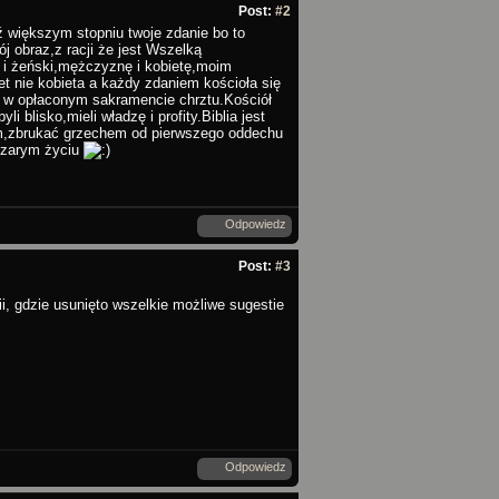
Post:
#2
 większym stopniu twoje zdanie bo to
j obraz,z racji że jest Wszelką
i i żeński,mężczyznę i kobietę,moim
et nie kobieta a każdy zdaniem kościoła się
go w opłaconym sakramencie chrztu.Kościół
i blisko,mieli władzę i profity.Biblia jest
łem,zbrukać grzechem od pierwszego oddechu
 szarym życiu
Odpowiedz
Post:
#3
i, gdzie usunięto wszelkie możliwe sugestie
Odpowiedz