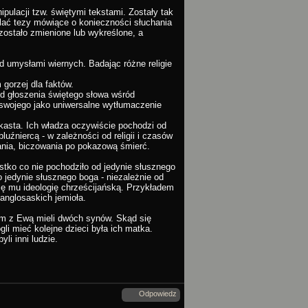
pulacji tzw. świętymi tekstami. Zostały tak
ać tezy mówiące o konieczności słuchania
stało zmienione lub wykreślone, a
d umysłami wiernych. Badając różne religie
 gorzej dla faktów.
 Od głoszenia świętego słowa wśród
 swojego jako uniwersalne wytłumaczenie
kasta. Ich władza oczywiście pochodzi od
uźniercą - w zależności od religii i czasów
nia, biczowania po pokazową śmierć.
stko co nie pochodziło od jedynie słusznego
 jedynie słusznego boga - niezależnie od
 się mu ideologię chrześcijańską. Przykładem
anglosaskich jemioła.
am z Ewą mieli dwóch synów. Skąd się
ogli mieć kolejne dzieci była ich matka.
yli inni ludzie.
Odpowiedz