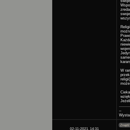
swoje
Wspom
zreda
swoje
wszys
Relig
można
Prawd
Każda
niewi
wojen 
Jedyn
sameg
karan
W ram
przek
relig
może 
Cieka
wzięł
Jeżeli
--
Wysta
Znajdź
02-11-2021, 14:31