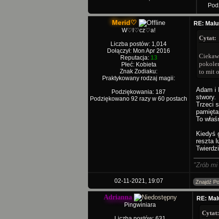
Pod
Merid♡
RE: Malu
W♡l♡cz♡a!
Cytat:
Liczba postów: 1,014
Dołączył: Mon Apr 2016
Ciekawo
Reputacja:
13
pokolen
Płeć: Kobieta
Znak Zodiaku:
to mit 
Praktykowany rodzaj magii:
Adam i E
Podziękowania: 187
stwory.
Podziękowano 92 razy w 60 postach
Trzeci 
pamięt
To właśn
Kiedyś 
reszta 
Twierdz
"Zrób mi
02-11-2021, 19:07
Znajdź Po
Adrianna
RE: Mal
Pingwiniara
Cytat:
Liczba postów: 631