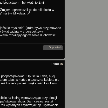
ad bogactwem - był właśnie Żmij.
Żmijem, sprowadzili go do roli diabła w
" na św. Mikołaja. ;P
cijańskie myślenie" (które bywa przyjmowane
e świat widziany z perspektywy
łowieka rozwijającego w sobie duchowość
Odpowiedz
Post:
#6
ię podporządkować. Opuściła Eden, a jej
matem tabu, w końcu niezależna kobieta nie
ież kobieta papież, większość katolików
iblię na łacinę wprowadzając przy okazji
 państwowa religia. Sam cesarz został
tak wybitnych czynów jak np. ugotowanie