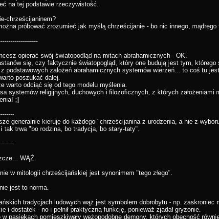
eć na tej podstawie rzeczywistość.
nie-chrześcijaninem?
można próbować zrozumieć jak myślą chrześcijanie - bo nic innego, mądrego tu
--------------------
hcesz opierać swój światopodląd na mitach abrahamicznych - OK.
astanów się, czy faktycznie światopogląd, który one budują jest tym, którego
 z podstawowych założeń abrahamicznych systemów wierzeń... to coś tu jest 
warto poszukać dalej.
e warto odciąć się od tego modelu myślenia.
sa systemów religijnych, duchowych i filozoficznych, z których założeniami 
nia! ;]
--------
ze generalnie kieruję do każdego "chrześcijanina z urodzenia, a nie z wyboru
 a i tak trwa "bo rodzina, bo tradycja, bo stary-taty".
--------
szcze... WĄŻ.
nie w mitologii chrześcijańskiej jest synonimem "tego złego".
nie jest to norma.
ańskich tradycjach ludowych wąż jest symbolem dobrobytu - np. zaskroniec 
e i dostatek - no i pełnił praktyczną funkcję, ponieważ zjadał gryzonie.
 w pasiekach pomieszkiwały wężopodobne demony, których obecność również