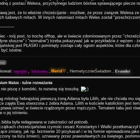
 jedną z postaci Welesa, przychylnego ludziom bóstwa sprawującego piecze n
awą jest, że to właśnie chrześcijanie - możliwe, że przez związek Welesa ze 
ych ludowych mitach. W innych natomiast mitach Weles został "przechrzczony
------------
niec - mój post, to trochę offtop, ale w świecie zdominowanym przez "chrześ
edyne słuszne" i "normalne") trzeba pokazywać jak w przykładzie z wężem - ż
ijańskiej jest PŁASKI i pominięty zostaje cały ogrom aspektów, które dla cz
 być istotne.
sty
tupajda
,
Adrianna
,
Merid♡
,
HermetycznieŚwiadom
,
Evander
kowali:
lum Malus - luźne rozważania
 nie piszę z komórki, to rozwinę się troszkę.
g mitologi hebrajskiej pierwszą żoną Adama była Lilith, ale nie chciała mu s
ce zajęła Ewa stworzona z żebra Adama. Lilith w kościele katolickim jest te
 prawa istnieć w świecie rządzonym przez mężczyzn. Tematem tabu jest równ
e o jej istnieniu.
biblia była redagowana w zależności od potrzeb.
zątkach chrześcijaństwa rzymski cesarz Konstantyn I Wielki przetłumaczył b
ące zmiany, jak np. brzmienie 10 przykazań i w tej formie wprowadzona jako
czony na łożu śmierci, uznawany przez prawosławnych za świętego, pomimo 