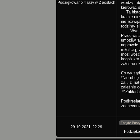
Podziękowano 4 razy w 2 postach
wiedzy i 
kierować 
Ta histor
krainie ni
nie rozwi
rodzimy si
Wychodząc
Przeciwst
umożliwił
naprawdę 
miłością,
możliwość
kogoś kto 
żałosne i
Co wy sąd
*Nie chcę
za ,,z nat
zależnie o
**Zakładam
Podkreślam
zachęcani
Znajdź Post
29-10-2021, 22:29
Podzięko