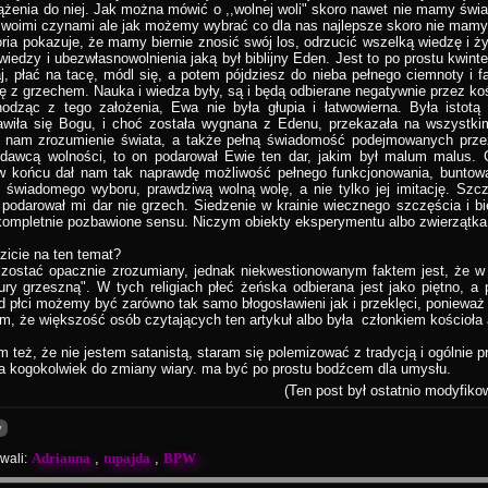
dążenia do niej. Jak można mówić o ,,wolnej woli" skoro nawet nie mamy ś
swoimi czynami ale jak możemy wybrać co dla nas najlepsze skoro nie mamy
ia pokazuje, że mamy biernie znosić swój los, odrzucić wszelką wiedzę i ży
ewiedzy i ubezwłasnowolnienia jaką był biblijny Eden. Jest to po prostu kwinte
jaj, płać na tacę, módl się, a potem pójdziesz do nieba pełnego ciemnoty i
ę z grzechem. Nauka i wiedza były, są i będą odbierane negatywnie przez ko
 z tego założenia, Ewa nie była głupia i łatwowierna. Była istotą 
awiła się Bogu, i choć została wygnana z Edenu, przekazała na wszystki
a nam zrozumienie świata, a także pełną świadomość podejmowanych przez 
dawcą wolności, to on podarował Ewie ten dar, jakim był malum malus. 
 w końcu dał nam tak naprawdę możliwość pełnego funkcjonowania, buntow
 świadomego wyboru, prawdziwą wolną wolę, a nie tylko jej imitację. Sz
podarował mi dar nie grzech. Siedzenie w krainie wiecznego szczęścia i bi
 kompletnie pozbawione sensu. Niczym obiekty eksperymentu albo zwierzątka
zicie na ten temat?
 zostać opacznie zrozumiany, jednak niekwestionowanym faktem jest, że w 
ury grzeszną". W tych religiach płeć żeńska odbierana jest jako piętno, a
d płci możemy być zarówno tak samo błogosławieni jak i przeklęci, ponieważ 
, że większość osób czytających ten artykuł albo była członkiem kościoła a
 też, że nie jestem satanistą, staram się polemizować z tradycją i ogólnie p
a kogokolwiek do zmiany wiary. ma być po prostu bodźcem dla umysłu.
(Ten post był ostatnio modyfiko
y
Adrianna
,
tupajda
,
BPW
wali: