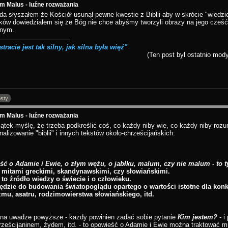
m Malus - luźne rozważania
jda słyszałem że Kościół usunął pewne kwestie z Biblii aby w skrócie "wiedz
ków dowiedziałem się że Bóg nie chce abyśmy tworzyli obrazy na jego cześć
snym.
stracie jest tak silny, jak silna była więź"
(Ten post był ostatnio mod
sty
m Malus - luźne rozważania
ątek myślę, że trzeba podkreślić coś, co każdy niby wie, co każdy niby rozu
nalizowanie "biblii" i innych tekstów około-chrześcijańskich:
ć o Adamie i Ewie, o złym wężu, o jabłku, malum, czy nie malum - to t
 mitami greckimi, skandynawskimi, czy słowiańskimi.
t to źródło wiedzy o świecie i o człowieku.
ędzie do budowania światopoglądu opartego o wartości istotne dla konkre
zmu, asatru, rodzimowierstwa słowiańskiego, itd.
 na uwadze powyższe - każdy powinien zadać sobie pytanie
Kim jestem?
- i
hrześcijaninem, żydem, itd. - to opowieść o Adamie i Ewie można traktować mn