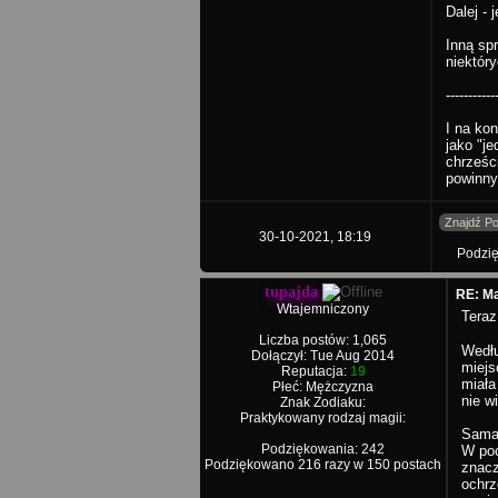
Dalej -
Inną spr
niektór
-----------
I na ko
jako "j
chrześc
powinny
Znajdź Po
30-10-2021, 18:19
Podzię
tupajda
RE: Ma
Wtajemniczony
Teraz
Liczba postów: 1,065
Wedłu
Dołączył: Tue Aug 2014
miejs
Reputacja:
19
miała
Płeć: Mężczyzna
nie wi
Znak Zodiaku:
Praktykowany rodzaj magii:
Sama 
Podziękowania: 242
W poc
Podziękowano 216 razy w 150 postach
znacz
ochrz