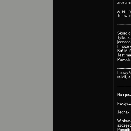
zrozumi
A jeśli 
To ew. 
-----------
Skoro c
Tylko z
jednego
I może 
Ba! Moż
Jest ma
Powodze
-----------
I powyżs
religii,
-----------
No i je
Faktycz
Jednak 
W słowi
szczęści
Ponadto