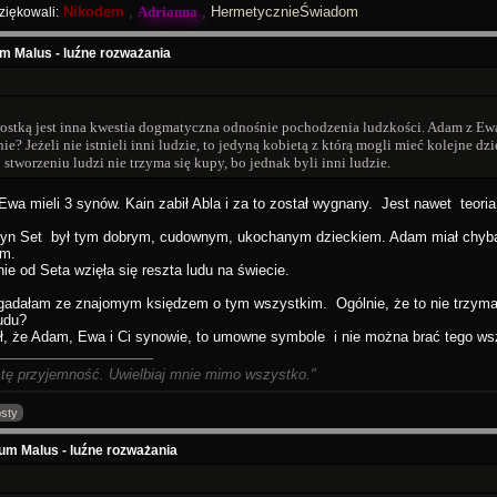
Nikodem
,
Adrianna
,
HermetycznieŚwiadom
ziękowali:
m Malus - luźne rozważania
stką jest inna kwestia dogmatyczna odnośnie pochodzenia ludzkości. Adam z Ewą
ie? Jeżeli nie istnieli inni ludzie, to jedyną kobietą z którą mogli mieć kolejne dzie
o stworzeniu ludzi nie trzyma się kupy, bo jednak byli inni ludzie.
wa mieli 3 synów. Kain zabił Abla i za to został wygnany. Jest nawet teoria,
syn Set był tym dobrym, cudownym, ukochanym dzieckiem. Adam miał chyba ze 
am.
ie od Seta wzięła się reszta ludu na świecie.
gadałam ze znajomym księdzem o tym wszystkim. Ogólnie, że to nie trzyma 
ludu?
ił, że Adam, Ewa i Ci synowie, to umowne symbole i nie można brać tego ws
 tę przyjemność. Uwielbiaj mnie mimo wszystko."
sty
um Malus - luźne rozważania