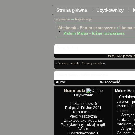
Strona główna
Użytkownicy
Logowanie
—
Rejestracja
Witchcraft - Forum ezoteryczne
›
Literatu
Malum Malus - luźne rozważania
Witaj, Gościu!
Witaj! Nie jesteś 
«
Starszy wątek
|
Nowszy wątek
»
Malum Malus - luźne rozważania
Autor
Wiadomość
Bunnicula
Malum Malu
Użytkownik
Chciałbym 
zbiorem pr
Liczba postów: 5
tezami.
Ni
Dołączył: Fri Jan 2021
z innymi.
Reputacja:
0
Wszyscy z
Płeć: Mężczyzna
szatana p
Znak Zodiaku: Aquarius
mrokiem, 
Praktykowany rodzaj magii:
W tym mom
Wicca
Co nam po
Podziękowania: 0