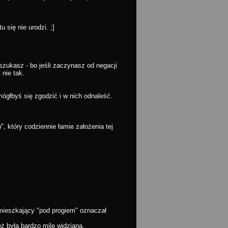
 się nie urodzi. ;]
 szukasz - bo jeśli zaczynasz od negacji
nie tak.
mógłbyś się zgodzić i w nich odnaleść.
", który codziennie łamie założenia tej
mieszkający "pod progiem" oznaczał
 była bardzo mile widziana.