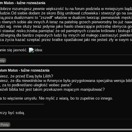
m Malus - luźne rozważania
dobrze rozumujesz,pewnie większość tu na forum podziela w mniejszym bądź
 ludzie.Od siebie dodam że skoro Bóg umiłował człowieka i stworzył go na swó
ią,poza dualizmami to "zszedł" właśnie w dualizm tworząc pierwiastek męsk
 równych sobie ale innych.A teraz na patelnię grzech pierworodny bo już naw
odzi wg. mnie służy teraz jedynie jako hasło stwarzające potrzebę obmycia 
zi stawiać nisko,trzeba pamiętać że od pamiętnych czasów królowie i biskupi byl
 dźwignią dla bardzo zepsutych ludzi by innych od małego zastraszyć piek
ńca życia kazać szeptać przez kratke spaślakowi jaki nie jesteś zły w swym
anie się jasność.
sty
lum Malus - luźne rozważania
iesz, że przed Ewą była Lilith?
iesz, że dla niewolników w Ameryce była przygotowana specjalna wersja bibli
, za to podkreślano uległość wobec pana?
jeżeli biblia też jest takim przekazem majacym manipulować?
ia to więzienie umysłu. Nie mylić z wiarą, bo to zupelnie co innego.
rczy być sobą.
 Posty