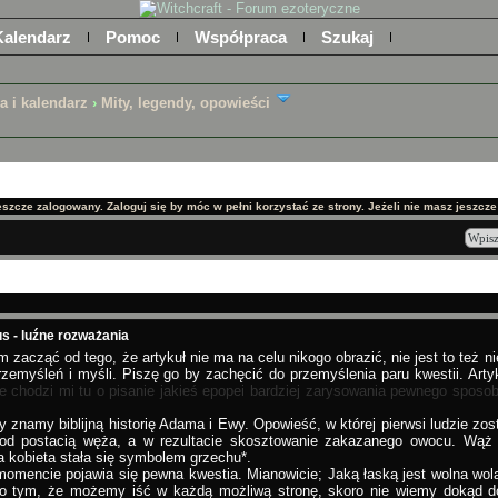
Kalendarz
Pomoc
Współpraca
Szukaj
ra i kalendarz
›
Mity, legendy, opowieści
jeszcze zalogowany. Zaloguj się by móc w pełni korzystać ze strony. Jeżeli nie masz jeszcze k
s - luźne rozważania
zacząć od tego, że artykuł nie ma na celu nikogo obrazić, nie jest to też n
zemyśleń i myśli. Piszę go by zachęcić do przemyślenia paru kwestii. Artyku
e chodzi mi tu o pisanie jakieś epopei bardziej zarysowania pewnego sposob
namy biblijną historię Adama i Ewy. Opowieść, w której pierwsi ludzie zo
od postacią węża, a w rezultacie skosztowanie zakazanego owocu. Wąż 
a kobieta stała się symbolem grzechu*.
encie pojawia się pewna kwestia. Mianowicie; Jaką łaską jest wolna wola
 tym, że możemy iść w każdą możliwą stronę, skoro nie wiemy dokąd dojd