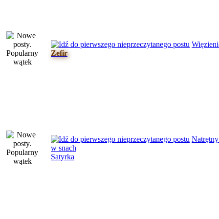
Więzieni
Zefir
Natrętn
w snach
Satyrka