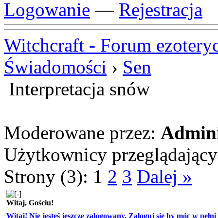
Logowanie
—
Rejestracja
Witchcraft - Forum ezotery
Świadomości
›
Sen
Interpretacja snów
Moderowane przez:
Admini
Użytkownicy przeglądający t
Strony (3):
1
2
3
Dalej »
Witaj, Gościu!
Witaj! Nie jesteś jeszcze zalogowany. Zaloguj się by móc w pełni k