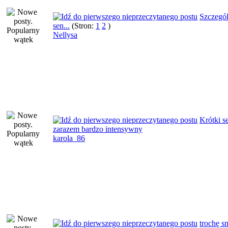
Szczegó
sen...
(Stron:
1
2
)
Nellysa
Krótki s
zarazem bardzo intensywny
karola_86
trochę s