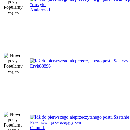
"mistyk"
Anderwolf
Sen czy 
Eryk88896
Szatanie
Przemów.. przerażający sen
Chomik