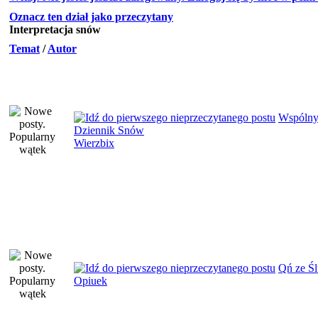
Oznacz ten dział jako przeczytany
Interpretacja snów
Temat
/
Autor
Wspóln
Dziennik Snów
Wierzbix
Qń ze Ś
Opiuek